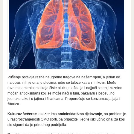
Pušenje ostavlja razne neugodne tragove na našem tijelu, a jedan od
najopasnijih je onaj u plućima, gdje se talože katran i nikotin. Među
raznim namirnicama koje čiste pluća, možda je i najjači selen, izuzetno
moćan antioksidans koji se može naći u tuni, bakalaru i lososu, no
jednako tako i u jajima i žitaricama. Preporučuje se konzumacija jaja i
žitarica.
Kukuruz šećerac
također ima
antioksidativno djelovanje
, no problem je
u rasprostranjenosti GMO sorti, pa pripazite i jedite isključivo onaj za koji
ste sigurni da je prirodnog podrijetla.