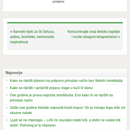
primjene
«
Narodni lijek za čir želuca,
Konzumirajte ovaj detoks napitak
astmu, bronhitis, hemoroide,
i recite zbogom kilogramima!
»
neplodnost
Najnovije
Kako se riješiti plijesni na potpuno prirodan način bez štetnih hemikalija
Kako se riješiti i spriječiti pojavu vlage u kući ili stanu
Ove godine je prava najezda smrdibuba: Evo kako ih se riješiti na
prirodan način
Zašto ove godine trebate napraviti kiseli kupus: On je mnogo toga više od
ukusne salate
Ljudi se ne mijenjaju – Loši će zauvijek ostati loši, a dobri će uvijek biti
dobri: Psiholog je to objasnio