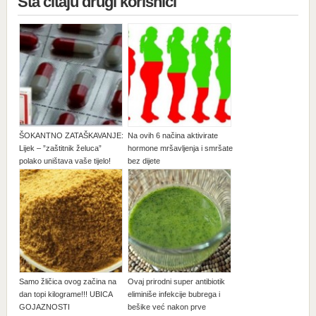
Šta čitaju drugi korisnici
ŠOKANTNO ZATAŠKAVANJE:
Na ovih 6 načina aktivirate
Lijek – ”zaštitnik želuca”
hormone mršavljenja i smršate
polako uništava vaše tijelo!
bez dijete
Samo žličica ovog začina na
Ovaj prirodni super antibiotik
dan topi kilograme!!! UBICA
eliminiše infekcije bubrega i
GOJAZNOSTI
bešike već nakon prve