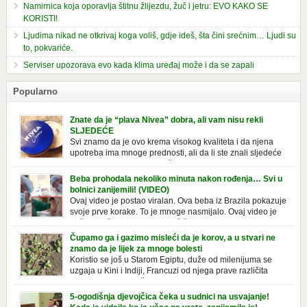
Namirnica koja oporavlja štitnu žlijezdu, žuč i jetru: EVO KAKO SE
KORISTI!
Ljudima nikad ne otkrivaj koga voliš, gdje ideš, šta čini srećnim… Ljudi su
to, pokvariće.
Serviser upozorava evo kada klima uređaj može i da se zapali
Popularno
Znate da je “plava Nivea” dobra, ali vam nisu rekli
SLJEDEĆE
Svi znamo da je ovo krema visokog kvaliteta i da njena
upotreba ima mnoge prednosti, ali da li ste znali sljedeće
o njoj. Nivea krema u klasičnoj, plavoj kutiji,
prepoznatljivog mirisa i jednostavne formule, jeste nezamenljiv inventar
Beba prohodala nekoliko minuta nakon rođenja… Svi u
u kupatilima i muškaraca i žena. Mnogi ljudi se ne odvajaju od nje, pa je
bolnici zanijemili! (VIDEO)
čak nose sa […]
Ovaj video je postao viralan. Ova beba iz Brazila pokazuje
svoje prve korake. To je mnoge nasmijalo. Ovaj video je
baš neobičan. Ne viđamo baš često ovakve korake kod
novorođenih beba. Video je snimila babica, pregledalo ga je preko 80
Čupamo ga i gazimo misleći da je korov, a u stvari ne
miliona ljudi. Ove babice su ostale u čudu nakon što su vidjeli kako
znamo da je lijek za mnoge bolesti
beba želi […]
Koristio se još u Starom Egiptu, duže od milenijuma se
uzgaja u Kini i Indiji, Francuzi od njega prave različita
tradicionalna jela i čorbe… Jedino mi gazimo po njemu,
čupamo ga i bacamo kao korov! Tušt je jednogodišnji, ali vrlo uporan
5-ogodišnja djevojčica čeka u sudnici na usvajanje!
“korov” koji, ka­da nam se jednom nastani u bašti ili dvorištu, teško ga se