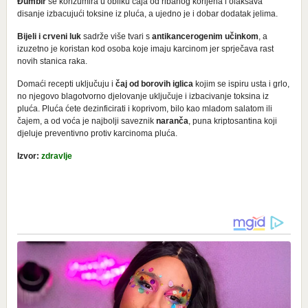
Đumbir
se konzumira u obliku čaja od ribanog korijena i olakšava
disanje izbacujući toksine iz pluća, a ujedno je i dobar dodatak jelima.
Bijeli i crveni luk
sadrže više tvari s
antikancerogenim učinkom
, a
izuzetno je koristan kod osoba koje imaju karcinom jer sprječava rast
novih stanica raka.
Domaći recepti uključuju i
čaj od borovih iglica
kojim se ispiru usta i grlo,
no njegovo blagotvorno djelovanje uključuje i izbacivanje toksina iz
pluća. Pluća ćete dezinficirati i koprivom, bilo kao mladom salatom ili
čajem, a od voća je najbolji saveznik
naranča
, puna kriptosantina koji
djeluje preventivno protiv karcinoma pluća.
Izvor:
zdravlje