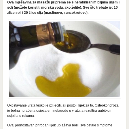
Ova mješavina za masažu priprema se s nerafiniranim biljnim uljem i
soli (možete koristiti morsku vodu, ako želite). Sve što trebate je: 10
žlice soli i 20 žlice ulja (maslinovo, suncokretovo).
Okoštavanje vrata teško je izliječiti, ali postoji lijek za to. Osteokondroza
je bolna i praćena osjećajem nelagode u vratu, a rezultira gubitkom
osjetila u rukama.
Ovaj jednostavan prirodan lijek ublažava boli i sve ostale simptome