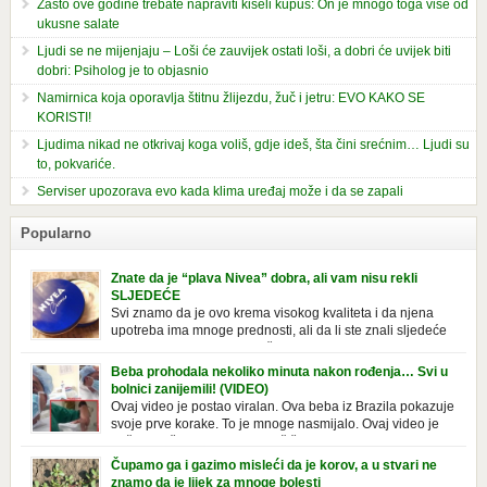
Zašto ove godine trebate napraviti kiseli kupus: On je mnogo toga više od
ukusne salate
Ljudi se ne mijenjaju – Loši će zauvijek ostati loši, a dobri će uvijek biti
dobri: Psiholog je to objasnio
Namirnica koja oporavlja štitnu žlijezdu, žuč i jetru: EVO KAKO SE
KORISTI!
Ljudima nikad ne otkrivaj koga voliš, gdje ideš, šta čini srećnim… Ljudi su
to, pokvariće.
Serviser upozorava evo kada klima uređaj može i da se zapali
Popularno
Znate da je “plava Nivea” dobra, ali vam nisu rekli
SLJEDEĆE
Svi znamo da je ovo krema visokog kvaliteta i da njena
upotreba ima mnoge prednosti, ali da li ste znali sljedeće
o njoj. Nivea krema u klasičnoj, plavoj kutiji,
prepoznatljivog mirisa i jednostavne formule, jeste nezamenljiv inventar
Beba prohodala nekoliko minuta nakon rođenja… Svi u
u kupatilima i muškaraca i žena. Mnogi ljudi se ne odvajaju od nje, pa je
bolnici zanijemili! (VIDEO)
čak nose sa […]
Ovaj video je postao viralan. Ova beba iz Brazila pokazuje
svoje prve korake. To je mnoge nasmijalo. Ovaj video je
baš neobičan. Ne viđamo baš često ovakve korake kod
novorođenih beba. Video je snimila babica, pregledalo ga je preko 80
Čupamo ga i gazimo misleći da je korov, a u stvari ne
miliona ljudi. Ove babice su ostale u čudu nakon što su vidjeli kako
znamo da je lijek za mnoge bolesti