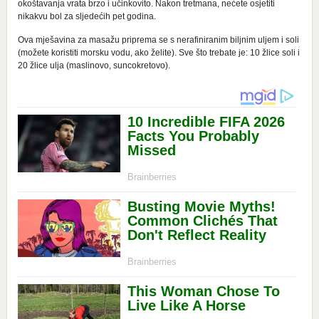
okoštavanja vrata brzo i učinkovito. Nakon tretmana, nećete osjetiti
nikakvu bol za sljedećih pet godina.
Ova mješavina za masažu priprema se s nerafiniranim biljnim uljem i soli
(možete koristiti morsku vodu, ako želite). Sve što trebate je: 10 žlice soli i
20 žlice ulja (maslinovo, suncokretovo).