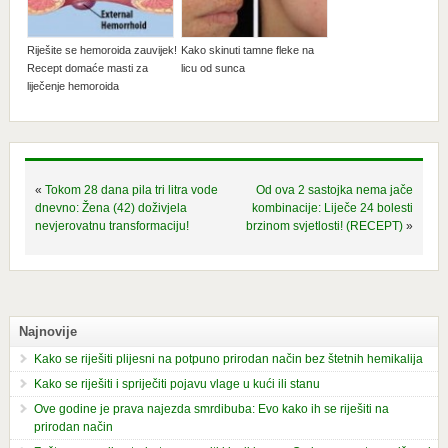
Riješite se hemoroida zauvijek!
Kako skinuti tamne fleke na
Recept domaće masti za
licu od sunca
liječenje hemoroida
«
Tokom 28 dana pila tri litra vode
Od ova 2 sastojka nema jače
dnevno: Žena (42) doživjela
kombinacije: Liječe 24 bolesti
nevjerovatnu transformaciju!
brzinom svjetlosti! (RECEPT)
»
Najnovije
Kako se riješiti plijesni na potpuno prirodan način bez štetnih hemikalija
Kako se riješiti i spriječiti pojavu vlage u kući ili stanu
Ove godine je prava najezda smrdibuba: Evo kako ih se riješiti na
prirodan način