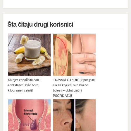
Šta čitaju drugi korisnici
Sa njim započnite dan i
TRAVARI OTKRILI: Specijalni
zablistajte: Briše bore,
eliksir koji leči sve kožne
kilograme i celulit!
bolesti – uključujući i
PSORIJAZU!