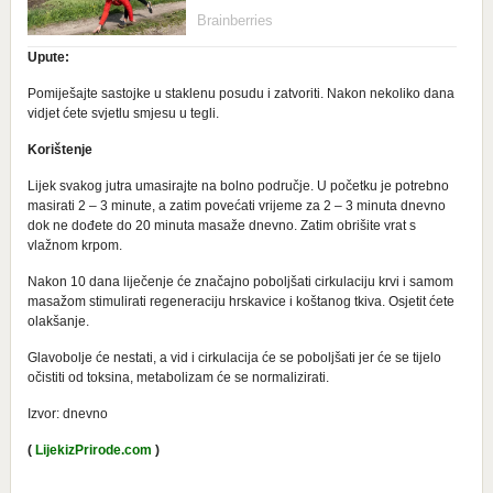
Upute:
Pomiješajte sastojke u staklenu posudu i zatvoriti. Nakon nekoliko dana
vidjet ćete svjetlu smjesu u tegli.
Korištenje
Lijek svakog jutra umasirajte na bolno područje. U početku je potrebno
masirati 2 – 3 minute, a zatim povećati vrijeme za 2 – 3 minuta dnevno
dok ne dođete do 20 minuta masaže dnevno. Zatim obrišite vrat s
vlažnom krpom.
Nakon 10 dana liječenje će značajno poboljšati cirkulaciju krvi i samom
masažom stimulirati regeneraciju hrskavice i koštanog tkiva. Osjetit ćete
olakšanje.
Glavobolje će nestati, a vid i cirkulacija će se poboljšati jer će se tijelo
očistiti od toksina, metabolizam će se normalizirati.
Izvor: dnevno
(
LijekizPrirode.com
)