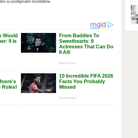
ljni su postignutim rezultatima.
ga s
zbri
godi
dobi
veom
poro
zahv
se o
Dani
dese
živo
nema
48 g
samo