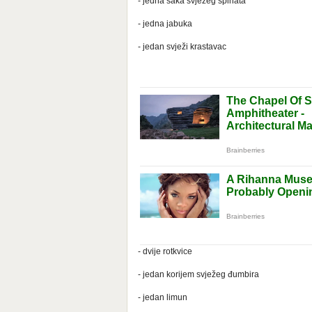
- jedna šaka svježeg špinata
- jedna jabuka
- jedan svježi krastavac
- dvije rotkvice
- jedan korijem svježeg đumbira
- jedan limun