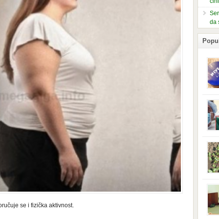
čin
Ser
da 
Popu
slje
kuti
form
mušk
nje,
kora
neob
kod 
preg
babi
beba
i Ind
trad
njem
čuje se i fizička aktivnost.
jedn
nam 