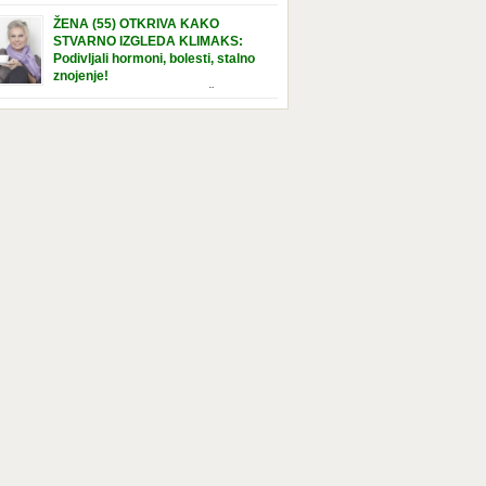
e […]
nuta u hraniteljskoj porodici. Sada, u svojoj 5.
ŽENA (55) OTKRIVA KAKO
ni, dočekala je momenat usvajanja, kada će
STVARNO IZGLEDA KLIMAKS:
ti novu, stalnu porodicu. Ovaj dan je bio
Podivljali hormoni, bolesti, stalno
a poseban za djevojčicu i njenu novu
znojenje!
dicu, ali je uskoro postao još čarobniji,
“Bila sam slomljena, naslušala sam
aljujući socijalnom radniku koji poznaje
 tome da ću uskoro izgledati kao da imam
el. Njenoj novoj porodici je […]
t godina više, i kako je to težak period u
tu žene, podloga za mnoge bolesti, gotovo da
 lijeka”, priča Violeta. “Kada sam napunila
odina, osjetila sam da mi je menopauze ne
 bliža, nego da već “kuca […]