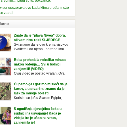
i srećnim… Ljudi su to, pokvariće.
viser upozorava evo kada klima uređaj može i
se zapali
larno
Znate da je “plava Nivea” dobra,
ali vam nisu rekli SLJEDEĆE
Svi znamo da je ovo krema visokog
kvaliteta i da njena upotreba ima
mnoge prednosti, ali da li ste znali
deće o njoj. Nivea krema u klasičnoj, plavoj
Beba prohodala nekoliko minuta
ji, prepoznatljivog mirisa i jednostavne
nakon rođenja… Svi u bolnici
ule, jeste nezamenljiv inventar u kupatilima i
zanijemili! (VIDEO)
araca i žena. Mnogi ljudi se ne odvajaju od
Ovaj video je postao viralan. Ova
 pa je čak nose sa […]
beba iz Brazila pokazuje svoje prve
ke. To je mnoge nasmijalo. Ovaj video je baš
Čupamo ga i gazimo misleći da je
ičan. Ne viđamo baš često ovakve korake
korov, a u stvari ne znamo da je
novorođenih beba. Video je snimila babica,
lijek za mnoge bolesti
ledalo ga je preko 80 miliona ljudi. Ove
Koristio se još u Starom Egiptu,
ce su ostale u čudu nakon što su vidjeli kako
duže od milenijuma se uzgaja u Kini
 želi […]
iji, Francuzi od njega prave različita
5-ogodišnja djevojčica čeka u
icionalna jela i čorbe… Jedino mi gazimo po
sudnici na usvajanje! Kada je
u, čupamo ga i bacamo kao korov! Tušt je
videjla ko je ušao na vrata,
ogodišnji, ali vrlo uporan “korov” koji, ka­da
zanijemila je!
se jednom nastani u bašti ili dvorištu, teško
Od kako je bila beba, Daniel je bila