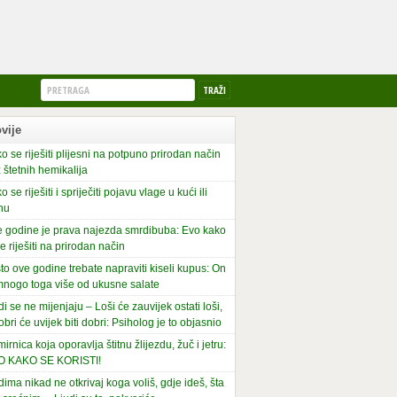
vije
o se riješiti plijesni na potpuno prirodan način
 štetnih hemikalija
o se riješiti i spriječiti pojavu vlage u kući ili
nu
 godine je prava najezda smrdibuba: Evo kako
se riješiti na prirodan način
to ove godine trebate napraviti kiseli kupus: On
mnogo toga više od ukusne salate
di se ne mijenjaju – Loši će zauvijek ostati loši,
obri će uvijek biti dobri: Psiholog je to objasnio
irnica koja oporavlja štitnu žlijezdu, žuč i jetru:
O KAKO SE KORISTI!
dima nikad ne otkrivaj koga voliš, gdje ideš, šta