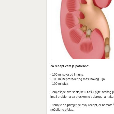
Za recept vam je potrebno:
- 100 ml soka od limuna
- 100 ml neprerađenog maslinovog ulja
- 100 ml piva
Pomješajte sve sastojke u flaši i pijte svako
imati problema sa pjeskom u bubregu, a nakon
Probajte da primjenite ovaj recept jer nemate š
neželjene efekte.