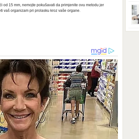
ga s
zbri
ći od 15 mm, nemojte pokušavati da primjenite ovu metodu jer
godi
ti vaš organizam pri prolasku kroz vaše organe.
dobi
veom
poro
zahv
se o
Dani
dese
živo
nema
48 g
samo