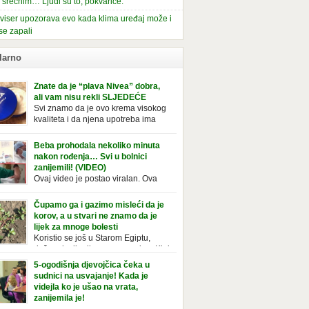
i srećnim… Ljudi su to, pokvariće.
viser upozorava evo kada klima uređaj može i
se zapali
larno
Znate da je “plava Nivea” dobra,
ali vam nisu rekli SLJEDEĆE
Svi znamo da je ovo krema visokog
kvaliteta i da njena upotreba ima
mnoge prednosti, ali da li ste znali
deće o njoj. Nivea krema u klasičnoj, plavoj
Beba prohodala nekoliko minuta
ji, prepoznatljivog mirisa i jednostavne
nakon rođenja… Svi u bolnici
ule, jeste nezamenljiv inventar u kupatilima i
zanijemili! (VIDEO)
araca i žena. Mnogi ljudi se ne odvajaju od
Ovaj video je postao viralan. Ova
 pa je čak nose sa […]
beba iz Brazila pokazuje svoje prve
ke. To je mnoge nasmijalo. Ovaj video je baš
Čupamo ga i gazimo misleći da je
ičan. Ne viđamo baš često ovakve korake
korov, a u stvari ne znamo da je
novorođenih beba. Video je snimila babica,
lijek za mnoge bolesti
ledalo ga je preko 80 miliona ljudi. Ove
Koristio se još u Starom Egiptu,
ce su ostale u čudu nakon što su vidjeli kako
duže od milenijuma se uzgaja u Kini
 želi […]
iji, Francuzi od njega prave različita
5-ogodišnja djevojčica čeka u
icionalna jela i čorbe… Jedino mi gazimo po
sudnici na usvajanje! Kada je
u, čupamo ga i bacamo kao korov! Tušt je
videjla ko je ušao na vrata,
ogodišnji, ali vrlo uporan “korov” koji, ka­da
zanijemila je!
se jednom nastani u bašti ili dvorištu, teško
Od kako je bila beba, Daniel je bila