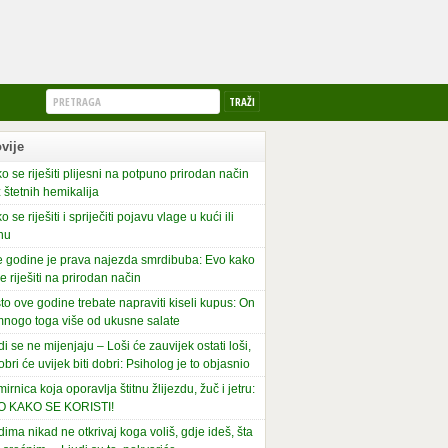
vije
o se riješiti plijesni na potpuno prirodan način
 štetnih hemikalija
o se riješiti i spriječiti pojavu vlage u kući ili
nu
 godine je prava najezda smrdibuba: Evo kako
se riješiti na prirodan način
to ove godine trebate napraviti kiseli kupus: On
mnogo toga više od ukusne salate
di se ne mijenjaju – Loši će zauvijek ostati loši,
obri će uvijek biti dobri: Psiholog je to objasnio
irnica koja oporavlja štitnu žlijezdu, žuč i jetru:
O KAKO SE KORISTI!
dima nikad ne otkrivaj koga voliš, gdje ideš, šta