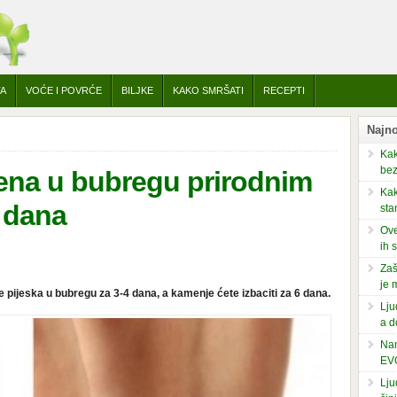
TA
VOĆE I POVRĆE
BILJKE
KAKO SMRŠATI
RECEPTI
Najno
Kak
bez
ena u bubregu prirodnim
Kak
 dana
sta
Ove
ih 
Zaš
je 
 pijeska u bubregu za 3-4 dana, a kamenje ćete izbaciti za 6 dana.
Lju
a d
Nam
EV
Lju