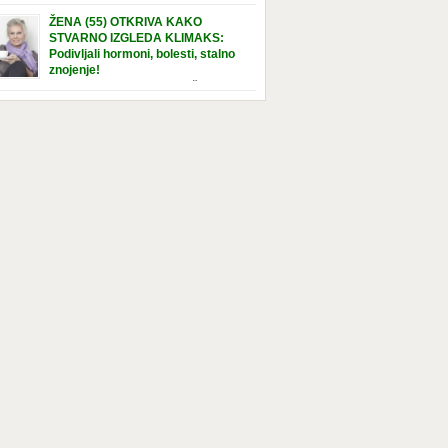
e […]
nuta u hraniteljskoj porodici. Sada, u svojoj 5.
ŽENA (55) OTKRIVA KAKO
ni, dočekala je momenat usvajanja, kada će
STVARNO IZGLEDA KLIMAKS:
ti novu, stalnu porodicu. Ovaj dan je bio
Podivljali hormoni, bolesti, stalno
a poseban za djevojčicu i njenu novu
znojenje!
dicu, ali je uskoro postao još čarobniji,
“Bila sam slomljena, naslušala sam
aljujući socijalnom radniku koji poznaje
 tome da ću uskoro izgledati kao da imam
el. Njenoj novoj porodici je […]
t godina više, i kako je to težak period u
tu žene, podloga za mnoge bolesti, gotovo da
 lijeka”, priča Violeta. “Kada sam napunila
odina, osjetila sam da mi je menopauze ne
 bliža, nego da već “kuca […]