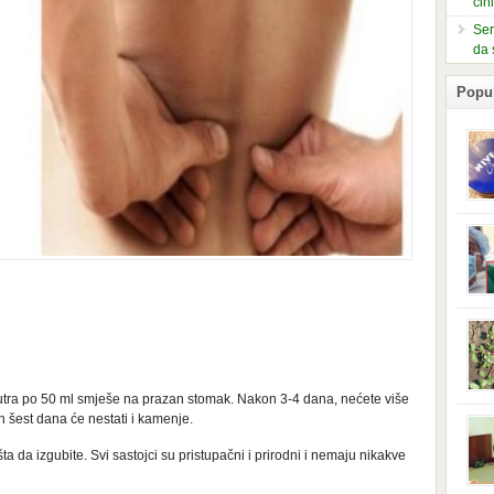
čin
Ser
da 
Popu
slje
kuti
form
mušk
nje,
kora
neob
kod 
preg
babi
g jutra po 50 ml smješe na prazan stomak. Nakon 3-4 dana, nećete više
beba
i Ind
 šest dana će nestati i kamenje.
trad
njem
ta da izgubite. Svi sastojci su pristupačni i prirodni i nemaju nikakve
jedn
nam 