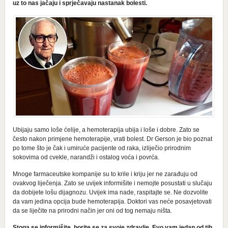
uz to nas jačaju i sprječavaju nastanak bolesti.
Ubijaju samo loše ćelije, a hemoterapija ubija i loše i dobre. Zato se
često nakon primjene hemoterapije, vrati bolest. Dr Gerson je bio poznat
po tome što je čak i umiruće pacijente od raka, izliječio prirodnim
sokovima od cvekle, narandži i ostalog voća i povrća.
Mnoge farmaceutske kompanije su to krile i kriju jer ne zarađuju od
ovakvog liječenja. Zato se uvijek informišite i nemojte posustati u slučaju
da dobijete lošu dijagnozu. Uvijek ima nade, raspitajte se. Ne dozvolite
da vam jedina opcija bude hemoterapija. Doktori vas neće posavjetovati
da se liječite na prirodni način jer oni od tog nemaju ništa.
Stoga se informišite, borite se za svoje zdravlje. Evo vam jedan od tih