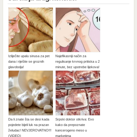
Izliječite upalu sinusa za pet
Najefikasniji način za
dana i riješite se groznih
regulisanje krvnog pritiska u 2
glavobolja!
minute, bez upotrebe lijekova!
Da li znate šta se desi kada
Srpski doktor otkriva: Evo
pojedete bijeli luk na prazan
kako da prepoznate
želudac! NEVJEROVATNO!!!
kancerogeno meso u
(VIDEO)
marketima