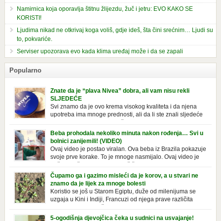
Namirnica koja oporavlja štitnu žlijezdu, žuč i jetru: EVO KAKO SE
KORISTI!
Ljudima nikad ne otkrivaj koga voliš, gdje ideš, šta čini srećnim… Ljudi su
to, pokvariće.
Serviser upozorava evo kada klima uređaj može i da se zapali
Popularno
Znate da je “plava Nivea” dobra, ali vam nisu rekli
SLJEDEĆE
Svi znamo da je ovo krema visokog kvaliteta i da njena
upotreba ima mnoge prednosti, ali da li ste znali sljedeće
o njoj. Nivea krema u klasičnoj, plavoj kutiji,
prepoznatljivog mirisa i jednostavne formule, jeste nezamenljiv inventar
Beba prohodala nekoliko minuta nakon rođenja… Svi u
u kupatilima i muškaraca i žena. Mnogi ljudi se ne odvajaju od nje, pa je
bolnici zanijemili! (VIDEO)
čak nose sa […]
Ovaj video je postao viralan. Ova beba iz Brazila pokazuje
svoje prve korake. To je mnoge nasmijalo. Ovaj video je
baš neobičan. Ne viđamo baš često ovakve korake kod
novorođenih beba. Video je snimila babica, pregledalo ga je preko 80
Čupamo ga i gazimo misleći da je korov, a u stvari ne
miliona ljudi. Ove babice su ostale u čudu nakon što su vidjeli kako
znamo da je lijek za mnoge bolesti
beba želi […]
Koristio se još u Starom Egiptu, duže od milenijuma se
uzgaja u Kini i Indiji, Francuzi od njega prave različita
tradicionalna jela i čorbe… Jedino mi gazimo po njemu,
čupamo ga i bacamo kao korov! Tušt je jednogodišnji, ali vrlo uporan
5-ogodišnja djevojčica čeka u sudnici na usvajanje!