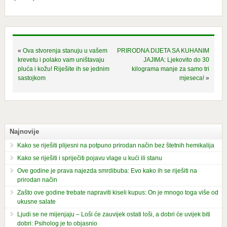
«
Ova stvorenja stanuju u vašem
PRIRODNA DIJETA SA KUHANIM
krevetu i polako vam uništavaju
JAJIMA: Ljekovito do 30
pluća i kožu! Riješite ih se jednim
kilograma manje za samo tri
sastojkom
mjeseca!
»
Najnovije
Kako se riješiti plijesni na potpuno prirodan način bez štetnih hemikalija
Kako se riješiti i spriječiti pojavu vlage u kući ili stanu
Ove godine je prava najezda smrdibuba: Evo kako ih se riješiti na
prirodan način
Zašto ove godine trebate napraviti kiseli kupus: On je mnogo toga više od
ukusne salate
Ljudi se ne mijenjaju – Loši će zauvijek ostati loši, a dobri će uvijek biti
dobri: Psiholog je to objasnio