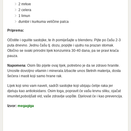
2 mrkve
2 celera
1 limun
đumbir i kurkuma veličine palca
Priprema:
Očistite i ogulite sastojke, te ih pomiješajte u blenderu. Pijte po čašu 2-3
puta dnevno. Jednu čašu tj. dozu, popijte i ujutru na prazan stomak.
Obično se svaki prirodni lijek konzumira 30-40 dana, pa se pravi kraća
pauza.
Napomena
: Osim što pijete ovaj lijek, potrebno je da se zdravo hranite.
Unosite dovoljno vitamin i minerala.Izbacite unos štetnih materija, dosta
šećera i masti koji samo hrane rak.
Lijek koji smo vam naveli, sadrži sastojke koji ubijaju ćelije raka jer
djeluju kao antioksidans. Osim toga, popravit će vašu krvnu sliku, ojačat
imunitet,poboljšati vid, vaše zdravlje uopšte. Djelovat će i kao prevencija.
Izvor:
megagiga