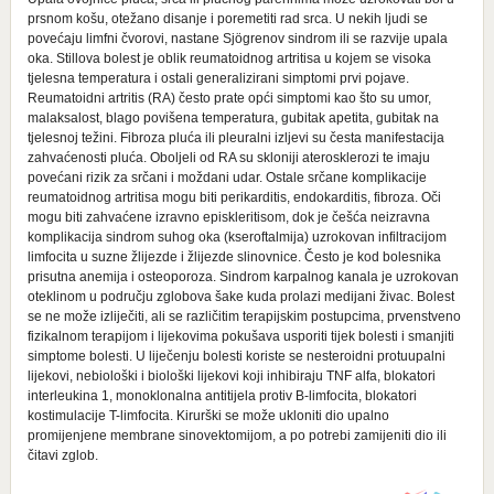
prsnom košu, otežano disanje i poremetiti rad srca. U nekih ljudi se
povećaju limfni čvorovi, nastane Sjögrenov sindrom ili se razvije upala
oka. Stillova bolest je oblik reumatoidnog artritisa u kojem se visoka
tjelesna temperatura i ostali generalizirani simptomi prvi pojave.
Reumatoidni artritis (RA) često prate opći simptomi kao što su umor,
malaksalost, blago povišena temperatura, gubitak apetita, gubitak na
tjelesnoj težini. Fibroza pluća ili pleuralni izljevi su česta manifestacija
zahvaćenosti pluća. Oboljeli od RA su skloniji aterosklerozi te imaju
povećani rizik za srčani i moždani udar. Ostale srčane komplikacije
reumatoidnog artritisa mogu biti perikarditis, endokarditis, fibroza. Oči
mogu biti zahvaćene izravno episkleritisom, dok je češća neizravna
komplikacija sindrom suhog oka (kseroftalmija) uzrokovan infiltracijom
limfocita u suzne žlijezde i žlijezde slinovnice. Često je kod bolesnika
prisutna anemija i osteoporoza. Sindrom karpalnog kanala je uzrokovan
oteklinom u području zglobova šake kuda prolazi medijani živac. Bolest
se ne može izliječiti, ali se različitim terapijskim postupcima, prvenstveno
fizikalnom terapijom i lijekovima pokušava usporiti tijek bolesti i smanjiti
simptome bolesti. U liječenju bolesti koriste se nesteroidni protuupalni
lijekovi, nebiološki i biološki lijekovi koji inhibiraju TNF alfa, blokatori
interleukina 1, monoklonalna antitijela protiv B-limfocita, blokatori
kostimulacije T-limfocita. Kirurški se može ukloniti dio upalno
promijenjene membrane sinovektomijom, a po potrebi zamijeniti dio ili
čitavi zglob.