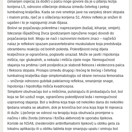
(smanjen osjećaj za dodir) u palcu noge govore da je u pitanju lezija
korijena L5, odnosno oštećenje diskusa između četvrtog i petog
lumbalnog kralješka. Kada se ove smetnje jave na vanjskoj strani stopala
i malom prstu, riječ je o oštećenju korijena S1. Ahilov refleks je snižen ili
ugašen i to je najsigurniji znak išijasa.
Bolovi se pojačavaju pokretima i naprezanjem (kašalj, kihanje, smijeh).
Istezanje išijadičnog živca (podizanjem ispružene noge) dovodi do
pojačavanja boli. Mogu se naći i raznovrsni motorni znaci – najčešći
nalaz je refleksni spazam paravertebralne muskulature koja predstvalja
obrambenu reakciju od bolnih pokreta. Pokretljivost ovog dijela
kralježnice je ograničena, poglavito unazad. Može se javiti i hipotonija
mišića, npr. glutealnih, a nekada i mišića cijele noge. Nemogućnost
stajanja na prstima i peti posljedica je slabosti fleksora i ekstenzora palca
i fleksora stopala. Prolaps između drugog i trećeg te trećeg i četvrtog
lumbalnog kralješka daje simptomatologiju od strane nervusa femoralisa
– sniženje odnosno gubitak patelarnog refleksa, smanjenje snage,
hipotonija i hipotrofija mišića kvadricepsa.
Simptomi obuhvaćaju bol u mišićima, pulsirajuću ili probadajuću bol, bol
koja se širi uzduž noge, ograničenu pokretljivost leđa i nemogućnost
uspravnog stajanja. Bol u leđima koja traje od nekoliko dana do nekoliko
tjedana smatra se akutnim, dok je kronična bol ona koja traje tri mjeseca
ili duže. Liječenje se odnosi na terapiju koja obuhvaća promjene u
načinu i stilu života (ishrana i fizička aktivnost) te uporabu lijekova.
Koriste se NSAIL (nesteroidni antiinflamatorni lijekovi) u obliku gela za
lokalnu aplikaciju ili u obliku tableta koje smanjuju upalu i smiruju bol.