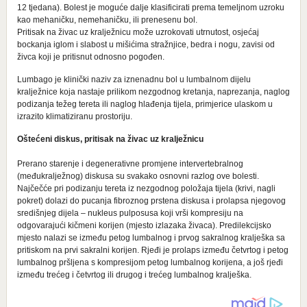
12 tjedana). Bolest je moguće dalje klasificirati prema temeljnom uzroku
kao mehaničku, nemehaničku, ili prenesenu bol.
Pritisak na živac uz kralježnicu može uzrokovati utrnutost, osjećaj
bockanja iglom i slabost u mišićima stražnjice, bedra i nogu, zavisi od
živca koji je pritisnut odnosno pogođen.
Lumbago je klinički naziv za iznenadnu bol u lumbalnom dijelu
kralježnice koja nastaje prilikom nezgodnog kretanja, naprezanja, naglog
podizanja težeg tereta ili naglog hlađenja tijela, primjerice ulaskom u
izrazito klimatiziranu prostoriju.
Oštećeni diskus, pritisak na živac uz kralježnicu
Prerano starenje i degenerativne promjene intervertebralnog
(međukralježnog) diskusa su svakako osnovni razlog ove bolesti.
Najčečće pri podizanju tereta iz nezgodnog položaja tijela (krivi, nagli
pokret) dolazi do pucanja fibroznog prstena diskusa i prolapsa njegovog
središnjeg dijela – nukleus pulposusa koji vrši kompresiju na
odgovarajući kičmeni korijen (mjesto izlazaka živaca). Predilekcijsko
mjesto nalazi se između petog lumbalnog i prvog sakralnog kralješka sa
pritiskom na prvi sakralni korijen. Rjeđi je prolaps između četvrtog i petog
lumbalnog pršljena s kompresijom petog lumbalnog korijena, a još rjeđi
između trećeg i četvrtog ili drugog i trećeg lumbalnog kralješka.