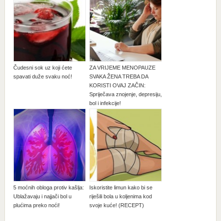
Čudesni sok uz koji ćete
ZA VRIJEME MENOPAUZE
spavati duže svaku noć!
SVAKA ŽENA TREBA DA
KORISTI OVAJ ZAČIN:
Spriječava znojenje, depresiju,
bol i infekcije!
5 moćnih obloga protiv kašlja:
Iskoristite limun kako bi se
Ublažavaju i najjači bol u
riješili bola u koljenima kod
plućima preko noći!
svoje kuće! (RECEPT)