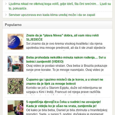
Ljudima nikad ne otkrivaj koga voliš, gdje ideš, šta čini srećnim… Ljudi su
to, pokvariće.
Serviser upozorava evo kada klima uređaj može i da se zapali
Popularno
Znate da je “plava Nivea” dobra, ali vam nisu rekli
SLJEDEĆE
Svi znamo da je ovo krema visokog kvaliteta i da njena
upotreba ima mnoge prednosti, ali da li ste znali sljedeće
o njoj. Nivea krema u klasičnoj, plavoj kutiji,
prepoznatljivog mirisa i jednostavne formule, jeste nezamenljiv inventar
Beba prohodala nekoliko minuta nakon rođenja… Svi u
u kupatilima i muškaraca i žena. Mnogi ljudi se ne odvajaju od nje, pa je
bolnici zanijemili! (VIDEO)
čak nose sa […]
Ovaj video je postao viralan. Ova beba iz Brazila pokazuje
svoje prve korake. To je mnoge nasmijalo. Ovaj video je
baš neobičan. Ne viđamo baš često ovakve korake kod
novorođenih beba. Video je snimila babica, pregledalo ga je preko 80
Čupamo ga i gazimo misleći da je korov, a u stvari ne
miliona ljudi. Ove babice su ostale u čudu nakon što su vidjeli kako
znamo da je lijek za mnoge bolesti
beba želi […]
Koristio se još u Starom Egiptu, duže od milenijuma se
uzgaja u Kini i Indiji, Francuzi od njega prave različita
tradicionalna jela i čorbe… Jedino mi gazimo po njemu,
čupamo ga i bacamo kao korov! Tušt je jednogodišnji, ali vrlo uporan
5-ogodišnja djevojčica čeka u sudnici na usvajanje!
“korov” koji, ka­da nam se jednom nastani u bašti ili dvorištu, teško ga se
Kada je videjla ko je ušao na vrata, zanijemila je!
[…]
Od kako je bila beba, Daniel je bila zbrinuta u hraniteljskoj
porodici. Sada, u svojoj 5. godini, dočekala je momenat