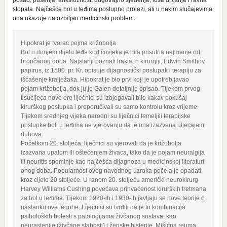
posao, pušenje, anksioznost, dugotrajno sjedenje, loše držanje i ravna
stopala. Najčešće bol u leđima postupno prolazi, ali u nekim slučajevima
ona ukazuje na ozbiljan medicinski problem.
Hipokrat je tvorac pojma križobolja
Bol u donjem dijelu leđa kod čovjeka je bila prisutna najmanje od
brončanog doba. Najstariji poznati traktat o kirurgiji, Edwin Smithov
papirus, iz 1500. pr. Kr. opisuje dijagnostički postupak i terapiju za
iščašenje kralježaka. Hipokrat je bio prvi koji je upotrebljavao
pojam križobolja, dok ju je Galen detaljnije opisao. Tijekom prvog
tisućljeća nove ere liječnici su izbjegavali bilo kakav pokušaj
kirurškog postupka i preporučivali su samo kontrolu kroz vrijeme.
Tijekom srednjeg vijeka narodni su liječnici temeljili terapijske
postupke boli u leđima na vjerovanju da je ona izazvana utjecajem
duhova.
Početkom 20. stoljeća, liječnici su vjerovali da je križobolja
izazvana upalom ili oštećenjem živaca, tako da je pojam neuralgija
ili neuritis spominje kao najčešća dijagnoza u medicinskoj literaturi
onog doba. Popularnost ovog navodnog uzroka počela je opadati
kroz cijelo 20 stoljeće. U ranom 20. stoljeću američki neurokirurg
Harvey Williams Cushing povećava prihvaćenost kirurških tretmana
za bol u leđima. Tijekom 1920-ih i 1930-ih javljaju se nove teorije o
nastanku ove tegobe. Liječnici su tvrdili da je to kombinacija
psiholoških bolesti s patologijama živčanog sustava, kao
neurastenije (živčane slabosti) i ženske histerije. Mišićna reuma,