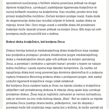
sposobnost suočavanja s fizičkim silama povećava pritisak na druge
dijelove kralježnice, uzrokujući zadebljanje ligamenata kralježnice te
razvoj koštanih izraslina na kralješcima. Kao rezultat, prostor kroz koji
prolazi kralježnička moždina i živčani korijeni postaje manji. Kada dođe
do degeneracije diska kao rezultat ozljede ili bolesti, sastav diska se
mijenja: krvne žile i živci mogu urasti u središte diska i/ili prolabirani
materijal može stvarati izravan pritisak na korijen živca. Bilo koja od ovih
promjena može prouzročiti bol u leđima.
Bolest diska kralježnice, bol korijena živca
Diskus hernija bolest je međukralježnog diska kralježnice koja nastaje
kao posljedica prolapsa i prodora želatinozne jezgre međukralježnog
diska u međukralježne otvore gdje vrši pritisak na korijen spinalnog
živca, a ponekad i centralno u spinalni kanal i prostor u kojem se nalaze
leđna moždina i cauda eqvina koje također komprimira. Za razliku od
ispupčenja diska kod ovog poremećaja dominira djelomična ili u potpuna
ruptura hrskavica fibroznog prstena diska s prolapsom jezgre, dok zadnji
uzdužni ligamenti kralježnice mogu ostati netaknuti.
Bol korijena živca nastane kada je živac na mjestu izlaska iz kralježnice
ukliješten radi prolabiranog diskusa ili iritacije zbog upale koju uzrokuje
prolabiran diskus. Živac koji je najčešće zahvaćen je nervus ischiadicus,
zato je sinonim za ovu vrstu bolnog stanja „Išias“. Bol se osjeća uz mjesta
prolaska živca (zadnja strana bedra, potkoljenice, sve do stopala) i
ponekad može biti izraženija nego sama bol u križima, te može varirati od