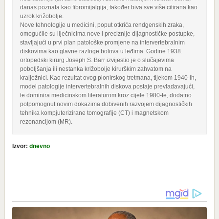
danas poznata kao fibromijalgija, također biva sve više citirana kao
uzrok križobolje.
Nove tehnologije u medicini, poput otkrića rendgenskih zraka,
omogućile su liječnicima nove i preciznije dijagnostičke postupke,
stavljajući u prvi plan patološke promjene na intervertebralnim
diskovima kao glavne razloge bolova u leđima. Godine 1938.
ortopedski kirurg Joseph S. Barr izvijestio je o slučajevima
poboljšanja ili nestanka križobolje kirurškim zahvatom na
kralježnici. Kao rezultat ovog pionirskog tretmana, tijekom 1940-ih,
model patologije intervertebralnih diskova postaje prevladavajući,
te dominira medicinskom literaturom kroz cijele 1980-te, dodatno
potpomognut novim dokazima dobivenih razvojem dijagnostičkih
tehnika kompjuterizirane tomografije (CT) i magnetskom
rezonancijom (MR).
Izvor:
dnevno