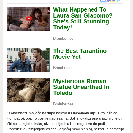
U anamnezi ima više nastupa bolova u lumbalnom dijelu kralježnice
(lumbago), obično poslije naprezanja. Bol je lokalizirana u istom dijelu i
širi se ka zglobu kuka, niz potkoljenicu i list noge sve do prstiju.
Parestezije (izmijenjeni osjećaj, osjećaj mravinjanja), nekad i hipestezija