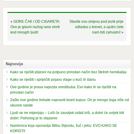
«
GORE ČAK I OD CIGARETA:
Stavite ovu smjesu pod jezik prije
Ovo je glavni razlog rane smrti
odlaska u krevet, a ujutro ćete
kod mnogih ljudi!
nam biti zahvalni!
»
Najnovije
Kako se riješiti plijesni na potpuno prirodan način bez štetnih hemikalija
Kako se riješiti i spriječiti pojavu vlage u kući ili stanu
Ove godine je prava najezda smrdibuba: Evo kako ih se riješiti na
prirodan način
Zašto ove godine trebate napraviti kiseli kupus: On je mnogo toga više od
ukusne salate
Ljudi se ne mijenjaju – Loši će zauvijek ostati loši, a dobri će uvijek biti
dobri: Psiholog je to objasnio
Namirnica koja oporavlja štitnu žlijezdu, žuč i jetru: EVO KAKO SE
KORISTI!