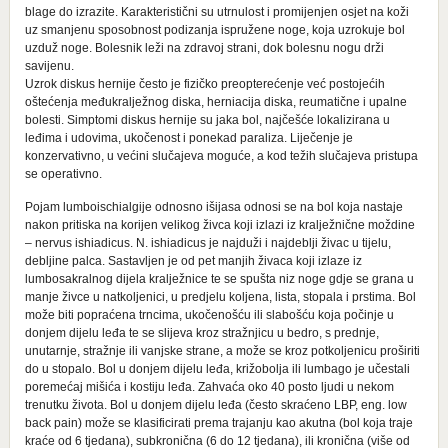
blage do izrazite. Karakteristični su utrnulost i promijenjen osjet na koži
uz smanjenu sposobnost podizanja ispružene noge, koja uzrokuje bol
uzduž noge. Bolesnik leži na zdravoj strani, dok bolesnu nogu drži
savijenu.
Uzrok diskus hernije često je fizičko preopterećenje već postojećih
oštećenja međukralježnog diska, herniacija diska, reumatične i upalne
bolesti. Simptomi diskus hernije su jaka bol, najčešće lokalizirana u
leđima i udovima, ukočenost i ponekad paraliza. Liječenje je
konzervativno, u većini slučajeva moguće, a kod težih slučajeva pristupa
se operativno.
Pojam lumboischialgije odnosno išijasa odnosi se na bol koja nastaje
nakon pritiska na korijen velikog živca koji izlazi iz kralježnične moždine
– nervus ishiadicus. N. ishiadicus je najduži i najdeblji živac u tijelu,
debljine palca. Sastavljen je od pet manjih živaca koji izlaze iz
lumbosakralnog dijela kralježnice te se spušta niz noge gdje se grana u
manje živce u natkoljenici, u predjelu koljena, lista, stopala i prstima. Bol
može biti popraćena trncima, ukočenošću ili slabošću koja počinje u
donjem dijelu leđa te se slijeva kroz stražnjicu u bedro, s prednje,
unutarnje, stražnje ili vanjske strane, a može se kroz potkoljenicu proširiti
do u stopalo. Bol u donjem dijelu leđa, križobolja ili lumbago je učestali
poremećaj mišića i kostiju leđa. Zahvaća oko 40 posto ljudi u nekom
trenutku života. Bol u donjem dijelu leđa (često skraćeno LBP, eng. low
back pain) može se klasificirati prema trajanju kao akutna (bol koja traje
kraće od 6 tjedana), subkronična (6 do 12 tjedana), ili kronična (više od