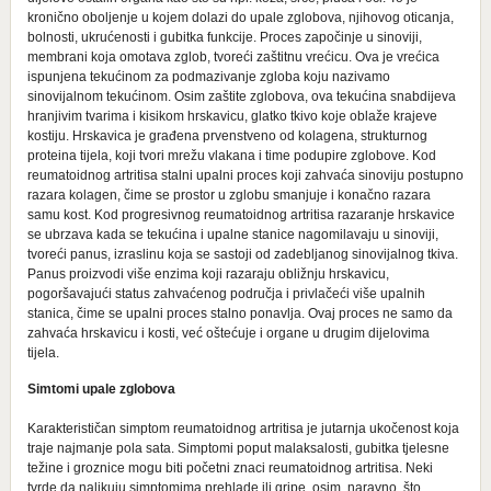
kronično oboljenje u kojem dolazi do upale zglobova, njihovog oticanja,
bolnosti, ukrućenosti i gubitka funkcije. Proces započinje u sinoviji,
membrani koja omotava zglob, tvoreći zaštitnu vrećicu. Ova je vrećica
ispunjena tekućinom za podmazivanje zgloba koju nazivamo
sinovijalnom tekućinom. Osim zaštite zglobova, ova tekućina snabdijeva
hranjivim tvarima i kisikom hrskavicu, glatko tkivo koje oblaže krajeve
kostiju. Hrskavica je građena prvenstveno od kolagena, strukturnog
proteina tijela, koji tvori mrežu vlakana i time podupire zglobove. Kod
reumatoidnog artritisa stalni upalni proces koji zahvaća sinoviju postupno
razara kolagen, čime se prostor u zglobu smanjuje i konačno razara
samu kost. Kod progresivnog reumatoidnog artritisa razaranje hrskavice
se ubrzava kada se tekućina i upalne stanice nagomilavaju u sinoviji,
tvoreći panus, izraslinu koja se sastoji od zadebljanog sinovijalnog tkiva.
Panus proizvodi više enzima koji razaraju obližnju hrskavicu,
pogoršavajući status zahvaćenog područja i privlačeći više upalnih
stanica, čime se upalni proces stalno ponavlja. Ovaj proces ne samo da
zahvaća hrskavicu i kosti, već oštećuje i organe u drugim dijelovima
tijela.
Simtomi upale zglobova
Karakterističan simptom reumatoidnog artritisa je jutarnja ukočenost koja
traje najmanje pola sata. Simptomi poput malaksalosti, gubitka tjelesne
težine i groznice mogu biti početni znaci reumatoidnog artritisa. Neki
tvrde da nalikuju simptomima prehlade ili gripe, osim, naravno, što