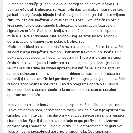
Lumbalno područje (ili donji dio leđa) sastoji se od pet kralježaka (L1-
L5). Između ovih kralježaka su vezivno-hrskavični diskovi, koji služe kao
jastuci, te sprječavaju trljanje kralježaka jednih o druge dok u isto vrijeme
štite kralježničku moždinu. Živci izlaze iz i ulaze u kralježničku moždinu
kroz specifične otvore između kralježaka, te osiguravaju koži osjet i
signale za mišiće. Stabilnost kralježnice održana je pomoću ligamenata i
mišića leđa te abdomena. Mali zglobovi koji se zovu fasetni zglobovi
ograničavaju te usmjeravaju pokrete kralježnice.
Mišići multifidusi nalaze se uzduž stražnje strane kralježnice, te su važni
za održavanje kralježnice ravnom i stabilnom tijekom puno uobičajenih
pokreta poput sjedenja, hodanja i podizanja. Problemi s ovim mišićima
često se nalaze u ljudi s kroničnom boli u donjem dijelu leđa, jer bol u
leđima rezultira time da osoba upotrebljava mišiće leđa na neispravan
način u pokušaju izbjegavanja boli. Problemi s mišićima multifidusima
nastavljaju se i nakon što bol prestane, te je to vjerojatno jedan od važnih
razloga zbog kojih se bol vraća. Kao dio programa oporavka u ljudi s
kroničnom boli u donjem dijelu leđa preporučuje se učenje pravilne
uporabe ovih mišića.
Intervertebralni disk ima želatinoznu jezgru okruženu fibroznim prstenom.
U svojem normalnom, neoštećenom stanju, većina diska nije opskrbljena
cirkulacijom niti živčanim sustavom – krv i živci nalaze se samo s vanjske
strane diska. Specijalizirane stanice koje mogu preživjeti bez izravne
opskrbe krvlju nalaze se u sredini diska. Tijekom vremena disk gubi svoju
fleksibilnost te sposobnost apsorpcije fizičkih sila. Ova smanjena