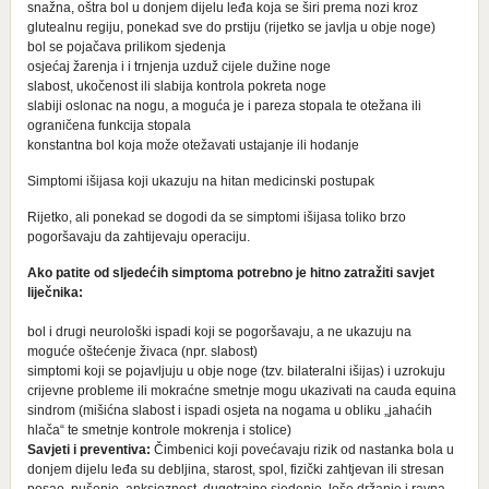
snažna, oštra bol u donjem dijelu leđa koja se širi prema nozi kroz
glutealnu regiju, ponekad sve do prstiju (rijetko se javlja u obje noge)
bol se pojačava prilikom sjedenja
osjećaj žarenja i i trnjenja uzduž cijele dužine noge
slabost, ukočenost ili slabija kontrola pokreta noge
slabiji oslonac na nogu, a moguća je i pareza stopala te otežana ili
ograničena funkcija stopala
konstantna bol koja može otežavati ustajanje ili hodanje
Simptomi išijasa koji ukazuju na hitan medicinski postupak
Rijetko, ali ponekad se dogodi da se simptomi išijasa toliko brzo
pogoršavaju da zahtijevaju operaciju.
Ako patite od sljedećih simptoma potrebno je hitno zatražiti savjet
liječnika:
bol i drugi neurološki ispadi koji se pogoršavaju, a ne ukazuju na
moguće oštećenje živaca (npr. slabost)
simptomi koji se pojavljuju u obje noge (tzv. bilateralni išijas) i uzrokuju
crijevne probleme ili mokraćne smetnje mogu ukazivati na cauda equina
sindrom (mišićna slabost i ispadi osjeta na nogama u obliku „jahaćih
hlača“ te smetnje kontrole mokrenja i stolice)
Savjeti i preventiva:
Čimbenici koji povećavaju rizik od nastanka bola u
donjem dijelu leđa su debljina, starost, spol, fizički zahtjevan ili stresan