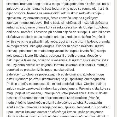
simptomi reumatoidnog artritisa mogu trajati godinama. Otečenost i bol u
zglobovima traju najmanje šest tjedana prije nego se reumatoidni artritis
dijagnosticira. Premda se reumatoidni artritis skoro redovito razvija u
zglavcima i zglobovima prstiju, često zahvaća koljena i gležnjeve,
zapravo mnoge zglobove. Bol je često simetrična, ali može biti žešća na
jednoj strani, ovisno o tome koja se ruka češće koristi. Upaljeni zglobovi
obično su natečeni i često se pri dodiru osjeća da su topli. U oko 20 posto
slučajeva oboljelih upala krajnjih arterija uzrokuje potkožne čvoriće ili
kvržice veličine graška ili malo veće. Locirani su u blizini laktova, premda
se mogu razviti i bilo gdje drugdje. Čvorići su obično bezbolni, rijetko
otkrivaju prisutnost reumatoidnog vaskulitisa (upala krvnih žila), stanja
koje pogađa krvne žile pluća, bubrega ili drugih organa. Moguće je
nakupljanje tekućine, posebno u koljenima. U rijetkim slučajevima javlja
se u zglobnoj vrećici iza koljena i formira Bakerovu cistu nalik tumoru, a
ponekad se proteže niz list noge, uzrokujući bol.
Zahvaćeni zglobovi se povećavaju i brzo deformiraju. Zglobovi mogu
ostati u jednom položaju (kontrakture) pa je ispružanje onemogućeno.
Prsti se primiču malom prstu što mijenja položaj tetiva. Oteklina ručnog
zgloba može uzrokovati sindrom karpalnog tunela. Puknuće cista, koje se
mogu pojaviti uz koljeno, uzrokuje bol i otok potkoljenice. Oko 30 do 40
posto ljudi s reumatoidnim artritisom imaju tvrde izbočine (čvoriće,
nodule) točno ispod kože u blizini zahvaćenog zgloba. Reumatoidni
artritis može uzrokovati srednje povišenu tjelesnu temperaturu i ponekad
upalu krvnih žila koja dovodi do oštećenja živaca i kože potkoljenice.
Upala ovojnice pluća, srca ili plućnog parenhima može uzrokovati bol u