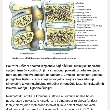
Pokretni koštani spojevi ili zglobovi najčešći su i funkcijski najvažniji
spojevi između kostiju. U njima su mogući pokreti između kostiju, a
ubrajaju gotovo sve spojeve na udovima. Zovu se i sinovijalni zglobovi
jer zglobna tijela u vreću spaja sinovijalna ovojnica koja izlučuje
sinovijalnu tekućinu. Zglobna tekućina omogućuje klizanje hrskavičnih
krajeva kostiju u zglobnoj šupljini.
Reumatoidni artritis je kronična sustavna autoimuna upalna bolest
nepoznatog uzroka, koju karakterizira trajna upala zglobova (artritis),
točnije sinovijalne membrane (sinovitis), iako bolest može zahvatiti i
dijelove ostalih organa kao što su npr. koža, srce, pluća i oči. To je