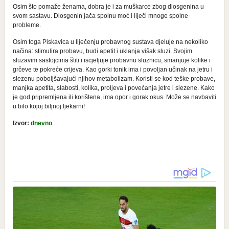
Osim što pomaže ženama, dobra je i za muškarce zbog diosgenina u
svom sastavu. Diosgenin jača spolnu moć i liječi mnoge spolne
probleme.
Osim toga Piskavica u liječenju probavnog sustava djeluje na nekoliko
načina: stimulira probavu, budi apetit i uklanja višak sluzi. Svojim
sluzavim sastojcima štiti i iscjeljuje probavnu sluznicu, smanjuje kolike i
grčeve te pokreće crijeva. Kao gorki tonik ima i povoljan učinak na jetru i
slezenu poboljšavajući njihov metabolizam. Koristi se kod teške probave,
manjka apetita, slabosti, kolika, proljeva i povećanja jetre i slezene. Kako
je god pripremljena ili korištena, ima opor i gorak okus. Može se navbaviti
u bilo kojoj biljnoj ljekarni!
Izvor:
dnevno