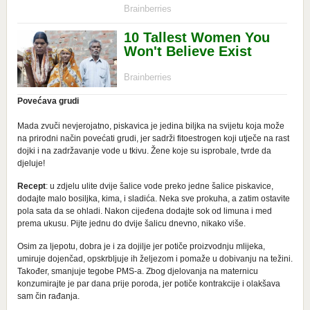
Povećava grudi
Mada zvuči nevjerojatno, piskavica je jedina biljka na svijetu koja može
na prirodni način povećati grudi, jer sadrži fitoestrogen koji utječe na rast
dojki i na zadržavanje vode u tkivu. Žene koje su isprobale, tvrde da
djeluje!
Recept
: u zdjelu ulite dvije šalice vode preko jedne šalice piskavice,
dodajte malo bosiljka, kima, i sladića. Neka sve prokuha, a zatim ostavite
pola sata da se ohladi. Nakon cijeđena dodajte sok od limuna i med
prema ukusu. Pijte jednu do dvije šalicu dnevno, nikako više.
Osim za ljepotu, dobra je i za dojilje jer potiče proizvodnju mlijeka,
umiruje dojenčad, opskrbljuje ih željezom i pomaže u dobivanju na težini.
Također, smanjuje tegobe PMS-a. Zbog djelovanja na maternicu
konzumirajte je par dana prije poroda, jer potiče kontrakcije i olakšava
sam čin rađanja.