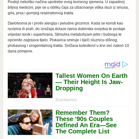
Postoji nekoliko načina upotrebe ovog korisnog sjemena. U zapadnoj
biljnoj medicini, pije se u obliku čaja za izbacivanje viška sluzi iz sinusa,
grla, prsa i gornjeg respiratornog trakta.
Djelotvorna je i protiv alergija i peludne groznice. Kada se koristi kao
iscrpina ili prah, do izražaja dolaze njena dubinska svojstva te postaje
vrijedan tonik i superhrana. Stimulira metabolizam jetre i bubrega te
općenito zagrijava tijelo. Piskavica smiruje i liječi sluznicu dišnog,
probavnog i urogenitalnog trakta. Snižava kolesterol u krvi već nakon 10
dana primjene.