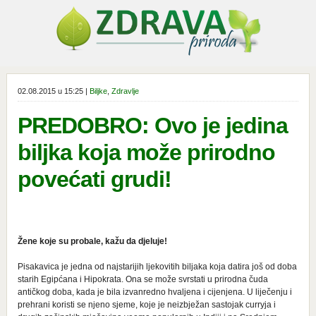
02.08.2015 u 15:25 |
Biljke
,
Zdravlje
PREDOBRO: Ovo je jedina
biljka koja može prirodno
povećati grudi!
Žene koje su probale, kažu da djeluje!
Pisakavica je jedna od najstarijih ljekovitih biljaka koja datira još od doba
starih Egipćana i Hipokrata. Ona se može svrstati u prirodna čuda
antičkog doba, kada je bila izvanredno hvaljena i cijenjena. U liječenju i
prehrani koristi se njeno sjeme, koje je neizbježan sastojak curryja i