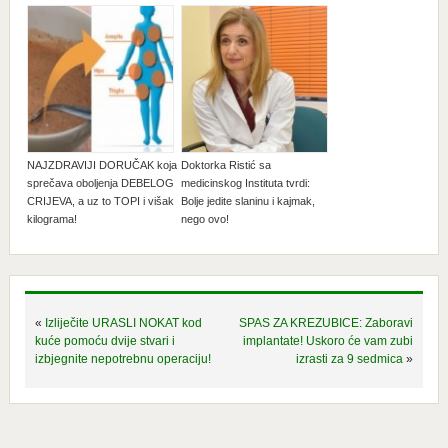
NAJZDRAVIJI DORUČAK koja
Doktorka Ristić sa
sprečava oboljenja DEBELOG
medicinskog Instituta tvrdi:
CRIJEVA, a uz to TOPI i višak
Bolje jedite slaninu i kajmak,
kilograma!
nego ovo!
«
Izliječite URASLI NOKAT kod
SPAS ZA KREZUBICE: Zaboravi
kuće pomoću dvije stvari i
implantate! Uskoro će vam zubi
izbjegnite nepotrebnu operaciju!
izrasti za 9 sedmica
»