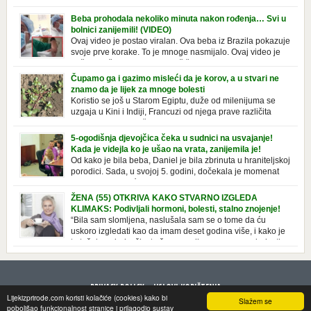
o njoj. Nivea krema u klasičnoj, plavoj kutiji,
prepoznatljivog mirisa i jednostavne formule, jeste nezamenljiv inventar
Beba prohodala nekoliko minuta nakon rođenja… Svi u
u kupatilima i muškaraca i žena. Mnogi ljudi se ne odvajaju od nje, pa je
bolnici zanijemili! (VIDEO)
čak nose sa […]
Ovaj video je postao viralan. Ova beba iz Brazila pokazuje
svoje prve korake. To je mnoge nasmijalo. Ovaj video je
baš neobičan. Ne viđamo baš često ovakve korake kod
novorođenih beba. Video je snimila babica, pregledalo ga je preko 80
Čupamo ga i gazimo misleći da je korov, a u stvari ne
miliona ljudi. Ove babice su ostale u čudu nakon što su vidjeli kako
znamo da je lijek za mnoge bolesti
beba želi […]
Koristio se još u Starom Egiptu, duže od milenijuma se
uzgaja u Kini i Indiji, Francuzi od njega prave različita
tradicionalna jela i čorbe… Jedino mi gazimo po njemu,
čupamo ga i bacamo kao korov! Tušt je jednogodišnji, ali vrlo uporan
5-ogodišnja djevojčica čeka u sudnici na usvajanje!
“korov” koji, ka­da nam se jednom nastani u bašti ili dvorištu, teško ga se
Kada je videjla ko je ušao na vrata, zanijemila je!
[…]
Od kako je bila beba, Daniel je bila zbrinuta u hraniteljskoj
porodici. Sada, u svojoj 5. godini, dočekala je momenat
usvajanja, kada će dobiti novu, stalnu porodicu. Ovaj dan
je bio veoma poseban za djevojčicu i njenu novu porodicu, ali je uskoro
ŽENA (55) OTKRIVA KAKO STVARNO IZGLEDA
postao još čarobniji, zahvaljujući socijalnom radniku koji poznaje
KLIMAKS: Podivljali hormoni, bolesti, stalno znojenje!
Daniel. Njenoj novoj porodici je […]
“Bila sam slomljena, naslušala sam se o tome da ću
uskoro izgledati kao da imam deset godina više, i kako je
to težak period u životu žene, podloga za mnoge bolesti,
gotovo da nema lijeka”, priča Violeta. “Kada sam napunila 48 godina,
osjetila sam da mi je menopauze ne samo bliža, nego da već “kuca […]
PRIVACY POLICY
USLOVI KORIŠTENJA
Lijekizprirode.com koristi kolačiće (cookies) kako bi
Slažem se
© 2013 LijekizPrirode. All rights reserved
poboljšao funkcionalnost stranice i prilagodio sustav