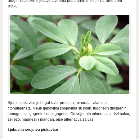
drugih začinskih mješavina veoma popularnih u Indiji i na Srednjem
Istoku.
Sjeme piskavice je bogat izvor proteina, minerala, vitamina i
fitonutrijenata. Među ljekovitim spojevima su kolin, trigonelin diosgenin,
jamogenin, tigogenin i neotigogenin. Od vrijednih minerala, sadrži bakar,
željezo, magnezij i mangan, piše alternativa za vas.
Ljekovita svojstva piskavice