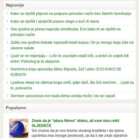
Najnovije
Kako se riješiti plijesni na potpuno prirodan način bez štetnih hemikalija
Kako se riješiti i spriječiti pojavu vlage u kući ili stanu
Ove godine je prava najezda smrdibuba: Evo kako ih se riješiti na
prirodan način
Zašto ove godine trebate napraviti kiseli kupus: On je mnogo toga više od
ukusne salate
Ljudi se ne mijenjaju – Loši će zauvijek ostati loši, a dobri će uvijek biti
dobri: Psiholog je to objasnio
Namirnica koja oporavlja štitnu žlijezdu, žuč i jetru: EVO KAKO SE
KORISTI!
Ljudima nikad ne otkrivaj koga voliš, gdje ideš, šta čini srećnim… Ljudi su
to, pokvariće.
Serviser upozorava evo kada klima uređaj može i da se zapali
Popularno
Znate da je “plava Nivea” dobra, ali vam nisu rekli
SLJEDEĆE
Svi znamo da je ovo krema visokog kvaliteta i da njena
upotreba ima mnoge prednosti, ali da li ste znali sljedeće