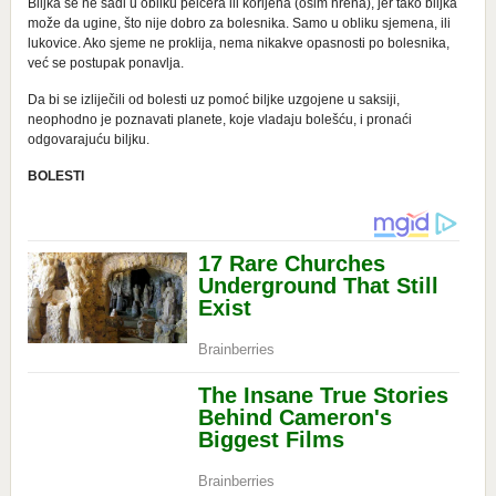
Biljka se ne sadi u obliku pelcera ili korijena (osim hrena), jer tako biljka
može da ugine, što nije dobro za bolesnika. Samo u obliku sjemena, ili
lukovice. Ako sjeme ne proklija, nema nikakve opasnosti po bolesnika,
već se postupak ponavlja.
Da bi se izliječili od bolesti uz pomoć biljke uzgojene u saksiji,
neophodno je poznavati planete, koje vladaju bolešću, i pronaći
odgovarajuću biljku.
BOLESTI