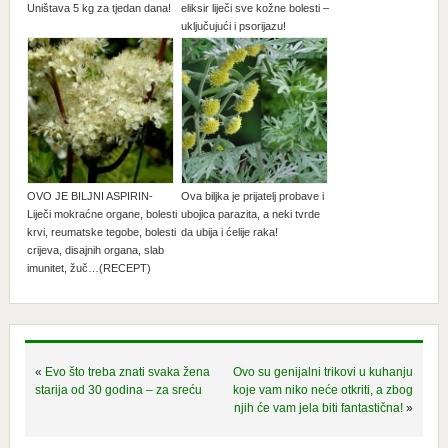
Uništava 5 kg za tjedan dana!
eliksir liječi sve kožne bolesti –
uključujući i psorijazu!
OVO JE BILJNI ASPIRIN-
Ova biljka je prijatelj probave i
Liječi mokraćne organe, bolesti
ubojica parazita, a neki tvrde
krvi, reumatske tegobe, bolesti
da ubija i ćelije raka!
crijeva, disajnih organa, slab
imunitet, žuč…(RECEPT)
«
Evo što treba znati svaka žena
Ovo su genijalni trikovi u kuhanju
starija od 30 godina – za sreću
koje vam niko neće otkriti, a zbog
njih će vam jela biti fantastična!
»