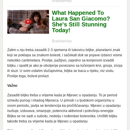
Zatim u nju treba zasaditi 2-3 sjemena ili lukovicu biljke, planetarni znak
koji se poklapa sa znakom bolesti, i sačekati dok se pojave izdanci visine
nekoliko cantimetara. Poslije, pažljivo, zajedno sa korijenom izvaditi
biljku, i spaliti je ako je oboljenje povezano sa lučenjem krvi, gnoja, znoja
ili sluzi. U svim ostalim slučajevima, biljka se baca u rijeku, niz vodu.
Poslije toga, bolest prolazi.
Važno
:
Zasaditi biljku treba u vrijeme kada je Mjesec u opadanju. To je period
između punog i mladog Mjeseca. U prirodi i u ljudskom organizmu u
ovom periodu, javlja se tendencija ka pročišćavanju. Mjesec u opadanju
isušuje, izduvava, smanjuje, potencira aktivnost i potrošnju energije.
Biljka se ne sadi u subotu, nedelju i rođendan bolesnika. Uništiti biljku
takođe treba za vrijeme kada je Mjesec u opadanju.