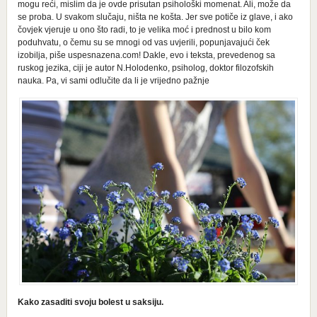
mogu reći, mislim da je ovde prisutan psihološki momenat. Ali, može da
se proba. U svakom slučaju, ništa ne košta. Jer sve potiče iz glave, i ako
čovjek vjeruje u ono što radi, to je velika moć i prednost u bilo kom
poduhvatu, o čemu su se mnogi od vas uvjerili, popunjavajući ček
izobilja, piše uspesnazena.com! Dakle, evo i teksta, prevedenog sa
ruskog jezika, ciji je autor N.Holodenko, psiholog, doktor filozofskih
nauka. Pa, vi sami odlučite da li je vrijedno pažnje
Kako zasaditi svoju bolest u saksiju.