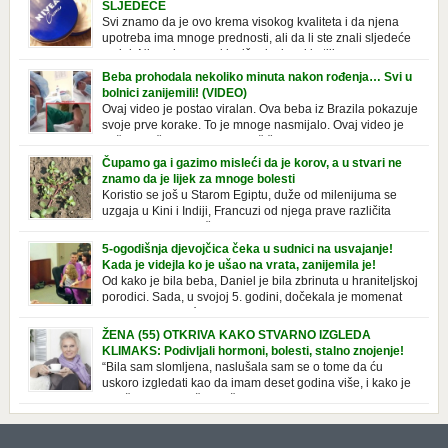
SLJEDEĆE
Svi znamo da je ovo krema visokog kvaliteta i da njena
upotreba ima mnoge prednosti, ali da li ste znali sljedeće
o njoj. Nivea krema u klasičnoj, plavoj kutiji,
prepoznatljivog mirisa i jednostavne formule, jeste nezamenljiv inventar
Beba prohodala nekoliko minuta nakon rođenja… Svi u
u kupatilima i muškaraca i žena. Mnogi ljudi se ne odvajaju od nje, pa je
bolnici zanijemili! (VIDEO)
čak nose sa […]
Ovaj video je postao viralan. Ova beba iz Brazila pokazuje
svoje prve korake. To je mnoge nasmijalo. Ovaj video je
baš neobičan. Ne viđamo baš često ovakve korake kod
novorođenih beba. Video je snimila babica, pregledalo ga je preko 80
Čupamo ga i gazimo misleći da je korov, a u stvari ne
miliona ljudi. Ove babice su ostale u čudu nakon što su vidjeli kako
znamo da je lijek za mnoge bolesti
beba želi […]
Koristio se još u Starom Egiptu, duže od milenijuma se
uzgaja u Kini i Indiji, Francuzi od njega prave različita
tradicionalna jela i čorbe… Jedino mi gazimo po njemu,
čupamo ga i bacamo kao korov! Tušt je jednogodišnji, ali vrlo uporan
5-ogodišnja djevojčica čeka u sudnici na usvajanje!
“korov” koji, ka­da nam se jednom nastani u bašti ili dvorištu, teško ga se
Kada je videjla ko je ušao na vrata, zanijemila je!
[…]
Od kako je bila beba, Daniel je bila zbrinuta u hraniteljskoj
porodici. Sada, u svojoj 5. godini, dočekala je momenat
usvajanja, kada će dobiti novu, stalnu porodicu. Ovaj dan
je bio veoma poseban za djevojčicu i njenu novu porodicu, ali je uskoro
ŽENA (55) OTKRIVA KAKO STVARNO IZGLEDA
postao još čarobniji, zahvaljujući socijalnom radniku koji poznaje
KLIMAKS: Podivljali hormoni, bolesti, stalno znojenje!
Daniel. Njenoj novoj porodici je […]
“Bila sam slomljena, naslušala sam se o tome da ću
uskoro izgledati kao da imam deset godina više, i kako je
to težak period u životu žene, podloga za mnoge bolesti,
gotovo da nema lijeka”, priča Violeta. “Kada sam napunila 48 godina,
osjetila sam da mi je menopauze ne samo bliža, nego da već “kuca […]