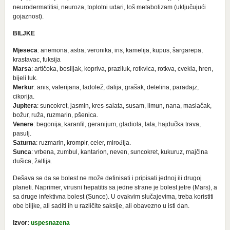
neurodermatitisi, neuroza, toplotni udari, loš metabolizam (uključujući
gojaznost).
BILJKE
Mjeseca
: anemona, astra, veronika, iris, kamelija, kupus, šargarepa,
krastavac, fuksija
Marsa
: artičoka, bosiljak, kopriva, praziluk, rotkvica, rotkva, cvekla, hren,
bijeli luk.
Merkur
: anis, valerijana, ladolež, dalija, grašak, detelina, paradajz,
cikorija.
Jupitera
: suncokret, jasmin, kres-salata, susam, limun, nana, maslačak,
božur, ruža, ruzmarin, pšenica.
Venere
: begonija, karanfil, geranijum, gladiola, lala, hajdučka trava,
pasulj.
Saturna
: ruzmarin, krompir, celer, mirođija.
Sunca
: vrbena, zumbul, kantarion, neven, suncokret, kukuruz, majčina
dušica, žalfija.
Dešava se da se bolest ne može definisati i pripisati jednoj ili drugoj
planeti. Naprimer, virusni hepatitis sa jedne strane je bolest jetre (Mars), a
sa druge infektivna bolest (Sunce). U ovakvim slučajevima, treba koristiti
obe biljke, ali saditi ih u različite saksije, ali obavezno u isti dan.
Izvor:
uspesnazena