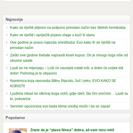
Najnovije
Kako se riješiti plijesni na potpuno prirodan način bez štetnih hemikalija
Kako se riješiti i spriječiti pojavu vlage u kući ili stanu
Ove godine je prava najezda smrdibuba: Evo kako ih se riješiti na
prirodan način
Zašto ove godine trebate napraviti kiseli kupus: On je mnogo toga više od
ukusne salate
Ljudi se ne mijenjaju – Loši će zauvijek ostati loši, a dobri će uvijek biti
dobri: Psiholog je to objasnio
Namirnica koja oporavlja štitnu žlijezdu, žuč i jetru: EVO KAKO SE
KORISTI!
Ljudima nikad ne otkrivaj koga voliš, gdje ideš, šta čini srećnim… Ljudi su
to, pokvariće.
Serviser upozorava evo kada klima uređaj može i da se zapali
Popularno
Znate da je “plava Nivea” dobra, ali vam nisu rekli