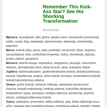
Mjeseca
: reumatizam, giht, grčevi, gnojne rane, menstrualni poremećaji,
vaške, svrab, lišaj, epilepsija, mjesečarenje, depresija, melanholija,
pijanstvo.
Marsa
: bolesti ušiju, pluća, jetre, prehlade, hemoroidi, išijas, migrena,
nezarastajuće rane, unutrašnja krvarenja, žutica, dizenterija, dijareja,
prolivi, zatvori, gangrena
Merkura
: bolesti mozga, nesvestica, vrtoglavica, mucanje, nerazumni
strahovi, stomatološki čirevi, čirevi na koži, akne, bubuljice, fistule
Jupitera
: kardiovaskularne, gastrointestinalne bolesti, bolesti pankreasa,
slezine, hipertenzija, angina, očne bolesti, trovanja, muskulatorne bolesti,
bolesti lokomotornog sistema
Venere
: polne bolesti, urinarne infekcije, seksualna perverznost
Saturna
: bolesti endokrinog i limfnog sistema, onkološka oboljenje,
besplodnost, lupus, psorijaza, multipla skleroza, demencija, prelomi,
ekcem, nedijagnostikovane bolesti.
Sunca
: opekotine, promrzline, teške infekcije, grip, teška oštećenja srca i
očiju, paraliza (kao posledica trauma i moždanog udara), toplotni i hladni