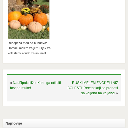
Recept za med od bundeve:
Domaći melem za jetru, lijek za
kolesterol i čudo za imunitet
«
Nar/šipak stiže: Kako ga očistiti
RUSKI MELEM ZA CIJELI NIZ
bez po muke!
BOLESTI: Recept koji se prenosi
sa koljena na koljeno!
»
Najnovije