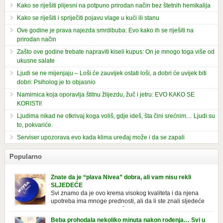
Kako se riješiti plijesni na potpuno prirodan način bez štetnih hemikalija
Kako se riješiti i spriječiti pojavu vlage u kući ili stanu
Ove godine je prava najezda smrdibuba: Evo kako ih se riješiti na
prirodan način
Zašto ove godine trebate napraviti kiseli kupus: On je mnogo toga više od
ukusne salate
Ljudi se ne mijenjaju – Loši će zauvijek ostati loši, a dobri će uvijek biti
dobri: Psiholog je to objasnio
Namirnica koja oporavlja štitnu žlijezdu, žuč i jetru: EVO KAKO SE
KORISTI!
Ljudima nikad ne otkrivaj koga voliš, gdje ideš, šta čini srećnim… Ljudi su
to, pokvariće.
Serviser upozorava evo kada klima uređaj može i da se zapali
Popularno
Znate da je “plava Nivea” dobra, ali vam nisu rekli
SLJEDEĆE
Svi znamo da je ovo krema visokog kvaliteta i da njena
upotreba ima mnoge prednosti, ali da li ste znali sljedeće
o njoj. Nivea krema u klasičnoj, plavoj kutiji,
prepoznatljivog mirisa i jednostavne formule, jeste nezamenljiv inventar
Beba prohodala nekoliko minuta nakon rođenja… Svi u