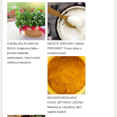
OVA BILJKA JE DAR OD
NEĆETE VEROVATI, KAKAV
BOGA: Kraljevska biljka –
PREOKRET: Prava istina o
prirodni antibiotik,
svinjskoj masti
antioksidans, čisti krvotok,
uništava holesterol
NEVJEROVATNA MOĆ
OVOG JEFTINOG ZAČINA:
Medicina je začuđena, liječi
najteže bolesti!