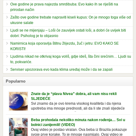
Ove godine je prava najezda smrdibuba: Evo kako ih se riješiti na
prirodan način
Zašto ove godine trebate napraviti kiseli kupus: On je mnogo toga više od
ukusne salate
Ljudi se ne mijenjaju – Loši će zauvijek ostati loši, a dobri će uvijek biti
dobri: Psiholog je to objasnio
Namirnica koja oporavlja štitnu žlijezdu, žuč i jetru: EVO KAKO SE
KORISTI!
Ljudima nikad ne otkrivaj koga voliš, gdje ideš, šta čini srećnim… Ljudi su
to, pokvariće.
Serviser upozorava evo kada klima uređaj može i da se zapali
Popularno
Znate da je “plava Nivea” dobra, ali vam nisu rekli
SLJEDEĆE
Svi znamo da je ovo krema visokog kvaliteta i da njena
upotreba ima mnoge prednosti, ali da li ste znali sljedeće
o njoj. Nivea krema u klasičnoj, plavoj kutiji,
prepoznatljivog mirisa i jednostavne formule, jeste nezamenljiv inventar
Beba prohodala nekoliko minuta nakon rođenja… Svi u
u kupatilima i muškaraca i žena. Mnogi ljudi se ne odvajaju od nje, pa je
bolnici zanijemili! (VIDEO)
čak nose sa […]
Ovaj video je postao viralan. Ova beba iz Brazila pokazuje
svoje prve korake. To je mnoge nasmijalo. Ovaj video je