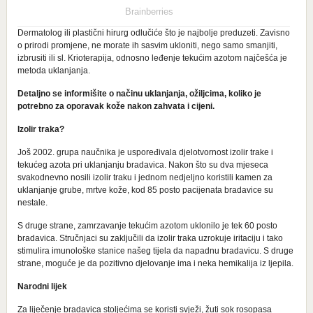
Dermatolog ili plastični hirurg odlučiće što je najbolje preduzeti. Zavisno
o prirodi promjene, ne morate ih sasvim ukloniti, nego samo smanjiti,
izbrusiti ili sl. Krioterapija, odnosno leđenje tekućim azotom najčešća je
metoda uklanjanja.
Detaljno se informišite o načinu uklanjanja, ožiljcima, koliko je
potrebno za oporavak kože nakon zahvata i cijeni.
Izolir traka?
Još 2002. grupa naučnika je uspoređivala djelotvornost izolir trake i
tekućeg azota pri uklanjanju bradavica. Nakon što su dva mjeseca
svakodnevno nosili izolir traku i jednom nedjeljno koristili kamen za
uklanjanje grube, mrtve kože, kod 85 posto pacijenata bradavice su
nestale.
S druge strane, zamrzavanje tekućim azotom uklonilo je tek 60 posto
bradavica. Stručnjaci su zaključili da izolir traka uzrokuje iritaciju i tako
stimulira imunološke stanice našeg tijela da napadnu bradavicu. S druge
strane, moguće je da pozitivno djelovanje ima i neka hemikalija iz ljepila.
Narodni lijek
Za liječenje bradavica stoljećima se koristi svježi, žuti sok rosopasa