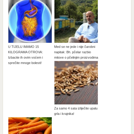
U TIJELU IMAMO 15
Med se ne jede i nije čarobni
KILOGRAMA OTROVA:
napitak: Bh. pčelar razbio
Izbacite ih ovim voćem i
mitove o pčelinjim proizvodima
sprečite mnoge bolesti!
Za samo 4 sata izliječite upalu
grla i krajnika!