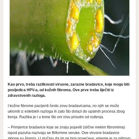
Kao prvo, treba razlikovati virusne, zarazne bradavice, koje mogu biti
posljedica HPV-a, od kožnih fibroma. Ove prve treba liječiti iz
zdravstvenih razloga.
I kožne fibrome pacijenti često zovu bradavicama, no njih se može
ukloniti iz estetskih razloga ili zato što dolazi do upalnih procesa zbog
trenja. Razlika je i u tome što oni nisu prisutni od rođenja.
– Primjerice bradavice koje se znaju pojaviti (slične mekim fibromima)
ispod pazuha nazivaju se filiformne veruke. Ove virusne bradavice
sklone su širenju. U slučaju da im se broj povećava, vrijeme je za njihovo