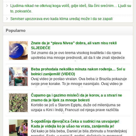
Ljudima nikad ne otkrivaj koga voliš, gdje ideš, šta čini srećnim… Ljudi su
to, pokvariće.
Serviser upozorava evo kada klima uređaj može i da se zapali
Popularno
Znate da je “plava Nivea” dobra, ali vam nisu rekli
SLJEDEĆE
Svi znamo da je ovo krema visokog kvaliteta i da njena
upotreba ima mnoge prednosti, ali da li ste znali sljedeće
o njoj. Nivea krema u klasičnoj, plavoj kutiji,
prepoznatljivog mirisa i jednostavne formule, jeste nezamenljiv inventar
Beba prohodala nekoliko minuta nakon rođenja… Svi u
u kupatilima i muškaraca i žena. Mnogi ljudi se ne odvajaju od nje, pa je
bolnici zanijemili! (VIDEO)
čak nose sa […]
Ovaj video je postao viralan. Ova beba iz Brazila pokazuje
svoje prve korake. To je mnoge nasmijalo. Ovaj video je
baš neobičan. Ne viđamo baš često ovakve korake kod
novorođenih beba. Video je snimila babica, pregledalo ga je preko 80
Čupamo ga i gazimo misleći da je korov, a u stvari ne
miliona ljudi. Ove babice su ostale u čudu nakon što su vidjeli kako
znamo da je lijek za mnoge bolesti
beba želi […]
Koristio se još u Starom Egiptu, duže od milenijuma se
uzgaja u Kini i Indiji, Francuzi od njega prave različita
tradicionalna jela i čorbe… Jedino mi gazimo po njemu,
čupamo ga i bacamo kao korov! Tušt je jednogodišnji, ali vrlo uporan
5-ogodišnja djevojčica čeka u sudnici na usvajanje!
“korov” koji, ka­da nam se jednom nastani u bašti ili dvorištu, teško ga se
Kada je videjla ko je ušao na vrata, zanijemila je!
[…]
Od kako je bila beba, Daniel je bila zbrinuta u hraniteljskoj