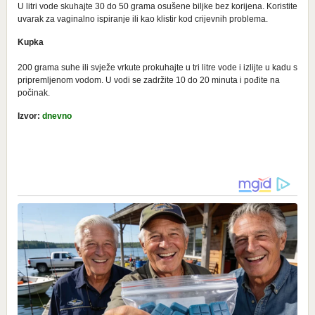
U litri vode skuhajte 30 do 50 grama osušene biljke bez korijena. Koristite
uvarak za vaginalno ispiranje ili kao klistir kod crijevnih problema.
Kupka
200 grama suhe ili svježe vrkute prokuhajte u tri litre vode i izlijte u kadu s
pripremljenom vodom. U vodi se zadržite 10 do 20 minuta i pođite na
počinak.
Izvor:
dnevno