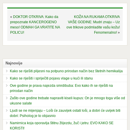
«
DOKTOR OTKRIVA: Kako da
KOŽA NA RUKAMA OTKRIVA
prepoznate KANCEROGENO
VAŠE GODINE: Mudri znaju – Uz
meso! ODMAH GA VRATITE NA
ove trikove podmladite vašu kožu!
POLICU!
Fenomenalno!
»
Najnovije
Kako se riješiti plijesni na potpuno prirodan način bez štetnih hemikalija
Kako se riješiti i spriječiti pojavu vlage u kući ili stanu
Ove godine je prava najezda smrdibuba: Evo kako ih se riješiti na
prirodan način
Zašto ove godine trebate napraviti kiseli kupus: On je mnogo toga više od
ukusne salate
Ljudi se ne mijenjaju – Loši će zauvijek ostati loši, a dobri će uvijek biti
dobri: Psiholog je to objasnio
Namirnica koja oporavlja štitnu žlijezdu, žuč i jetru: EVO KAKO SE
KORISTI!