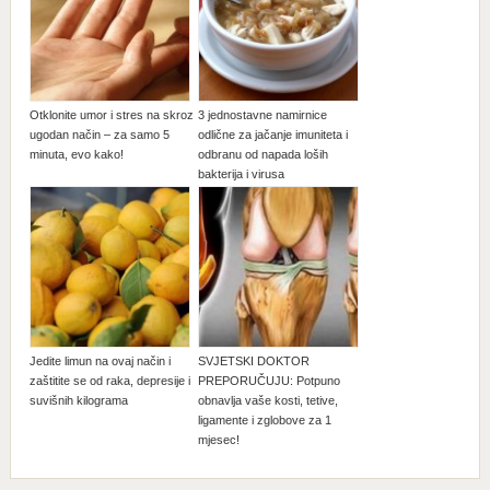
Otklonite umor i stres na skroz
3 jednostavne namirnice
ugodan način – za samo 5
odlične za jačanje imuniteta i
minuta, evo kako!
odbranu od napada loših
bakterija i virusa
Jedite limun na ovaj način i
SVJETSKI DOKTOR
zaštitite se od raka, depresije i
PREPORUČUJU: Potpuno
suvišnih kilograma
obnavlja vaše kosti, tetive,
ligamente i zglobove za 1
mjesec!