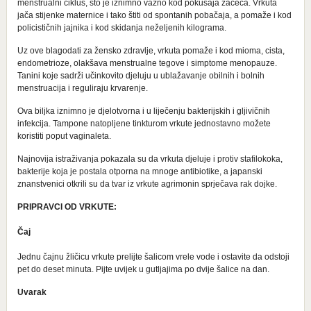
menstrualni ciklus, što je iznimno važno kod pokušaja začeća. Vrkuta
jača stijenke maternice i tako štiti od spontanih pobačaja, a pomaže i kod
policističnih jajnika i kod skidanja neželjenih kilograma.
Uz ove blagodati za žensko zdravlje, vrkuta pomaže i kod mioma, cista,
endometrioze, olakšava menstrualne tegove i simptome menopauze.
Tanini koje sadrži učinkovito djeluju u ublažavanje obilnih i bolnih
menstruacija i reguliraju krvarenje.
Ova biljka iznimno je djelotvorna i u liječenju bakterijskih i gljivičnih
infekcija. Tampone natopljene tinkturom vrkute jednostavno možete
koristiti poput vaginaleta.
Najnovija istraživanja pokazala su da vrkuta djeluje i protiv stafilokoka,
bakterije koja je postala otporna na mnoge antibiotike, a japanski
znanstvenici otkrili su da tvar iz vrkute agrimonin sprječava rak dojke.
PRIPRAVCI OD VRKUTE:
Čaj
Jednu čajnu žličicu vrkute prelijte šalicom vrele vode i ostavite da odstoji
pet do deset minuta. Pijte uvijek u gutljajima po dvije šalice na dan.
Uvarak