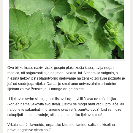
Ovu biljku krase nazivi virak, gospin plašt, zečja šapa, lavlja noga i
rosnica, ali najpoznatija je po imenu vrkuta, lat. Alchemilla vulgaris, a
njezina ljekovitost i blagotvorno djelovanje na žensko zdravlje poznato je
još od srednjega vijeka. Danas je smatramo univerzalnim prirodnim
lijekom za sve ženske, ali i mnoge druge bolesti.
U ljekovite svrhe skupljaju se listovi i cvjetovi ili čitava cvatuća biljka
(korijen nema ljekovita svojstva!). Listovi se mogu brati već u proljeće, ali
najbolje je sakupljati ih u vrijeme cvatnje (srpanj/kolovoz). List se može
sakupljati i nakon cvatnje, ali tata nema toliku ljekovitu moć.
Vrkuta sadrži flavonide, organske kiseline, tanine, salicilnu kiselinu i
pravo bogatstvo vitamina C.