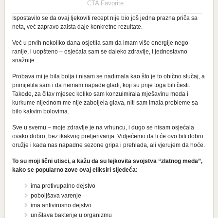
Ispostavilo se da ovaj ljekoviti recept nije bio još jedna prazna priča sa
neta, već zapravo zaista daje konkretne rezultate.
Već u prvih nekoliko dana osjetila sam da imam više energije nego
ranije, i uopšteno – osjećala sam se daleko zdravije, i jednostavno
snažnije..
Probava mi je bila bolja i nisam se nadimala kao što je to obično slučaj, a
primijetila sam i da nemam napade gladi, koji su prije toga bili česti.
Takođe, za čitav mjesec koliko sam konzuimirala mješavinu meda i
kurkume nijednom me nije zaboljela glava, niti sam imala probleme sa
bilo kakvim bolovima.
Sve u svemu – moje zdravlje je na vrhuncu, i dugo se nisam osjećala
ovako dobro, bez ikakvog pretjerivanja. Vidjećemo da li će ovo biti dobro
oružje i kada nas napadne sezone gripa i prehlada, ali vjerujem da hoće.
To su moji lični utisci, a kažu da su lejkovita svojstva “zlatnog meda”,
kako se popularno zove ovaj eliksiri sljedeća:
ima protivupalno dejstvo
poboljšava varenje
ima antivirusno dejstvo
uništava bakterije u organizmu