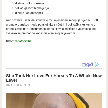
djeluje protiv gorušice
štiti od gljivičnih oboljenja
djeluje kao antiseptik
Ako poželite i sami da smućkate ovu mješavinu, recept je sljedeći: 500
grama organskog meda pomiješajte sa četiri ili pet kašika kurkume u
prahu. Svaki dan konzumirajte jednu ili dvije kašičice ove smjese, no
svakako se prethodno konsultujte sa svojim ljekarom.
Izvor:
zena/novi.ba