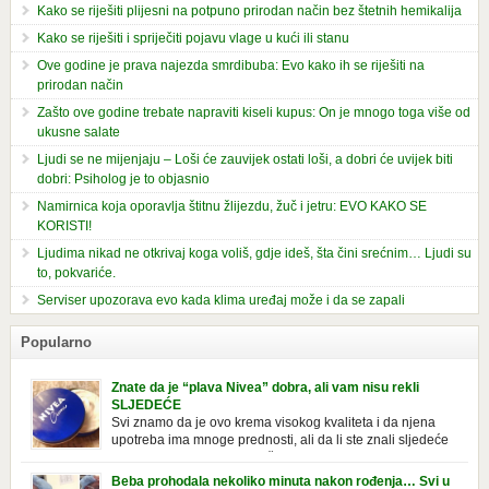
Kako se riješiti plijesni na potpuno prirodan način bez štetnih hemikalija
Kako se riješiti i spriječiti pojavu vlage u kući ili stanu
Ove godine je prava najezda smrdibuba: Evo kako ih se riješiti na
prirodan način
Zašto ove godine trebate napraviti kiseli kupus: On je mnogo toga više od
ukusne salate
Ljudi se ne mijenjaju – Loši će zauvijek ostati loši, a dobri će uvijek biti
dobri: Psiholog je to objasnio
Namirnica koja oporavlja štitnu žlijezdu, žuč i jetru: EVO KAKO SE
KORISTI!
Ljudima nikad ne otkrivaj koga voliš, gdje ideš, šta čini srećnim… Ljudi su
to, pokvariće.
Serviser upozorava evo kada klima uređaj može i da se zapali
Popularno
Znate da je “plava Nivea” dobra, ali vam nisu rekli
SLJEDEĆE
Svi znamo da je ovo krema visokog kvaliteta i da njena
upotreba ima mnoge prednosti, ali da li ste znali sljedeće
o njoj. Nivea krema u klasičnoj, plavoj kutiji,
prepoznatljivog mirisa i jednostavne formule, jeste nezamenljiv inventar
Beba prohodala nekoliko minuta nakon rođenja… Svi u