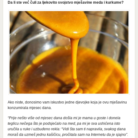
Da li ste već čuli za ljekovito svojstvo mješavine meda i kurkume?
Ako niste, donosimo vam iskustvo jedne djevojke koja je ovu mješavinu
konzumirala mjesec dana.
“Prije nešto više od mjesec dana došla mi je mama u goste i donela
teglicu nečega što je podsjećalo na med, pa mi je sva ushićena isto
uručila u ruke i uzbuđeno rekla: “Vidi šta sam ti napravila, svakog dana
moraš da uzmeš jednu kašičicu, pročitala sam na Internetu da je sjajno”.