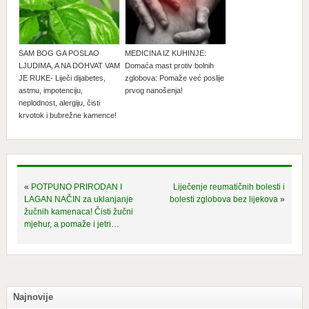
SAM BOG GA POSLAO
MEDICINA IZ KUHINJE:
LJUDIMA, A NA DOHVAT VAM
Domaća mast protiv bolnih
JE RUKE- Liječi dijabetes,
zglobova: Pomaže već poslije
astmu, impotenciju,
prvog nanošenja!
neplodnost, alergiju, čisti
krvotok i bubrežne kamence!
«
POTPUNO PRIRODAN I
Liječenje reumatičnih bolesti i
LAGAN NAČIN za uklanjanje
bolesti zglobova bez lijekova
»
žučnih kamenaca! Čisti žučni
mjehur, a pomaže i jetri…
Najnovije