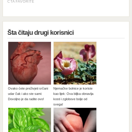
Šta čitaju drugi korisnici
Ovako ćete preživjeti srčani
Njemačke bolnice je koriste
udar čak i ako ste sami:
kao lijek: Ova biljka obnavlja
Dovoljno je da radite ovo!
kosti i zglobove bolje od
svega!