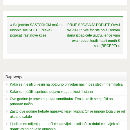
«
Sa jednim SASTOJKOM možete
PRIJE SPAVANJA POPIJTE OVAJ
ukloniti sve SIJEDE dlake i
NAPITAK: Sve što ste pojeli tokom
pojačati rast nove kose!
dana izbacićete ujutru, jer će vam
ovaj recept topiti masti punih 8
sati (RECEPT)
»
Najnovije
Kako se riješiti plijesni na potpuno prirodan način bez štetnih hemikalija
Kako se riješiti i spriječiti pojavu vlage u kući ili stanu
Ove godine je prava najezda smrdibuba: Evo kako ih se riješiti na
prirodan način
Zašto ove godine trebate napraviti kiseli kupus: On je mnogo toga više od
ukusne salate
Ljudi se ne mijenjaju – Loši će zauvijek ostati loši, a dobri će uvijek biti
dobri: Psiholog je to objasnio