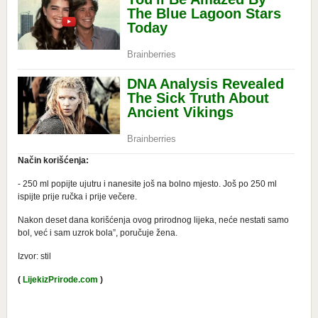
Način korišćenja:
- 250 ml popijte ujutru i nanesite još na bolno mjesto. Još po 250 ml
ispijte prije ručka i prije večere.
Nakon deset dana korišćenja ovog prirodnog lijeka, neće nestati samo
bol, već i sam uzrok bola”, poručuje žena.
Izvor: stil
(
LijekizPrirode.com
)