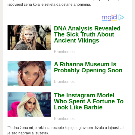
ispovijest žena koja je željela da ostane anonimna.
“Jedna žena mi je rekla za recepte koje je uglavnom držala u tajnosti ali
je sad napravila izuzetak.