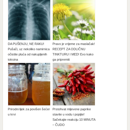
DA PUŠENJU, NE RAKU!
Pravo je vrijeme za maslačak!
Pušači, uz nekoliko namirnica
RECEPT ZA ODLIČNU
očistite pluća od nakupljenih
TINKTURU I MED! Evo kako
toksina
ga pripremiti
Prirodni lijek za povišen šećer
Prstohvat mljevene paprike
u krvi
stavite u vodu i popijte!
Sačekajte reakciju 10 MINUTA
– ČUDO