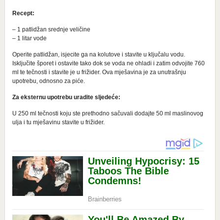
Recept:
– 1 patlidžan srednje veličine
– 1 litar vode
Operite patlidžan, isjecite ga na kolutove i stavite u ključalu vodu.
Isključite šporet i ostavite tako dok se voda ne ohladi i zatim odvojite 760
ml te tečnosti i stavite je u frižider. Ova mješavina je za unutrašnju
upotrebu, odnosno za piće.
Za eksternu upotrebu uradite sljedeće:
U 250 ml tečnosti koju ste prethodno sačuvali dodajte 50 ml maslinovog
ulja i tu mješavinu stavite u frižider.