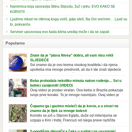
Namirnica koja oporavlja štitnu žlijezdu, žuč i jetru: EVO KAKO SE
KORISTI!
Ljudima nikad ne otkrivaj koga voliš, gdje ideš, šta čini srećnim… Ljudi su
to, pokvariće.
Serviser upozorava evo kada klima uređaj može i da se zapali
Popularno
Znate da je “plava Nivea” dobra, ali vam nisu rekli
SLJEDEĆE
Svi znamo da je ovo krema visokog kvaliteta i da njena
upotreba ima mnoge prednosti, ali da li ste znali sljedeće
o njoj. Nivea krema u klasičnoj, plavoj kutiji,
prepoznatljivog mirisa i jednostavne formule, jeste nezamenljiv inventar
Beba prohodala nekoliko minuta nakon rođenja… Svi u
u kupatilima i muškaraca i žena. Mnogi ljudi se ne odvajaju od nje, pa je
bolnici zanijemili! (VIDEO)
čak nose sa […]
Ovaj video je postao viralan. Ova beba iz Brazila pokazuje
svoje prve korake. To je mnoge nasmijalo. Ovaj video je
baš neobičan. Ne viđamo baš često ovakve korake kod
novorođenih beba. Video je snimila babica, pregledalo ga je preko 80
Čupamo ga i gazimo misleći da je korov, a u stvari ne
miliona ljudi. Ove babice su ostale u čudu nakon što su vidjeli kako
znamo da je lijek za mnoge bolesti
beba želi […]
Koristio se još u Starom Egiptu, duže od milenijuma se
uzgaja u Kini i Indiji, Francuzi od njega prave različita
tradicionalna jela i čorbe… Jedino mi gazimo po njemu,
čupamo ga i bacamo kao korov! Tušt je jednogodišnji, ali vrlo uporan
5-ogodišnja djevojčica čeka u sudnici na usvajanje!