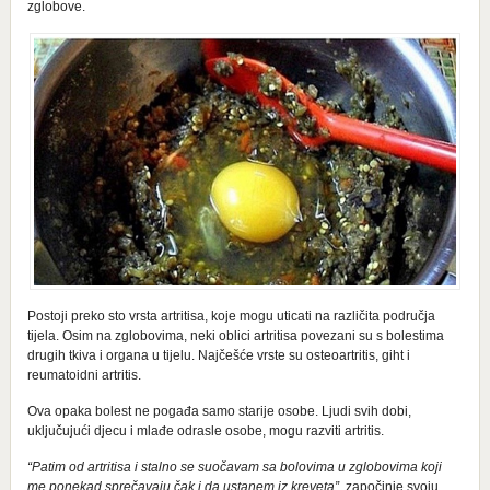
zglobove.
Postoji preko sto vrsta artritisa, koje mogu uticati na različita područja
tijela. Osim na zglobovima, neki oblici artritisa povezani su s bolestima
drugih tkiva i organa u tijelu. Najčešće vrste su osteoartritis, giht i
reumatoidni artritis.
Ova opaka bolest ne pogađa samo starije osobe. Ljudi svih dobi,
uključujući djecu i mlađe odrasle osobe, mogu razviti artritis.
“Patim od artritisa i stalno se suočavam sa bolovima u zglobovima koji
me ponekad sprečavaju čak i da ustanem iz kreveta”,
započinje svoju