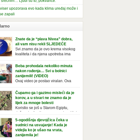
i srećnim… Ljudi su to, pokvariće.
viser upozorava evo kada klima uređaj može i
se zapali
larno
Znate da je “plava Nivea” dobra,
ali vam nisu rekli SLJEDEĆE
Svi znamo da je ovo krema visokog
kvaliteta i da njena upotreba ima
mnoge prednosti, ali da li ste znali
deće o njoj. Nivea krema u klasičnoj, plavoj
Beba prohodala nekoliko minuta
ji, prepoznatljivog mirisa i jednostavne
nakon rođenja… Svi u bolnici
ule, jeste nezamenljiv inventar u kupatilima i
zanijemili! (VIDEO)
araca i žena. Mnogi ljudi se ne odvajaju od
Ovaj video je postao viralan. Ova
 pa je čak nose sa […]
beba iz Brazila pokazuje svoje prve
ke. To je mnoge nasmijalo. Ovaj video je baš
Čupamo ga i gazimo misleći da je
ičan. Ne viđamo baš često ovakve korake
korov, a u stvari ne znamo da je
novorođenih beba. Video je snimila babica,
lijek za mnoge bolesti
ledalo ga je preko 80 miliona ljudi. Ove
Koristio se još u Starom Egiptu,
ce su ostale u čudu nakon što su vidjeli kako
duže od milenijuma se uzgaja u Kini
 želi […]
iji, Francuzi od njega prave različita
5-ogodišnja djevojčica čeka u
icionalna jela i čorbe… Jedino mi gazimo po
sudnici na usvajanje! Kada je
u, čupamo ga i bacamo kao korov! Tušt je
videjla ko je ušao na vrata,
ogodišnji, ali vrlo uporan “korov” koji, ka­da
zanijemila je!
se jednom nastani u bašti ili dvorištu, teško
Od kako je bila beba, Daniel je bila