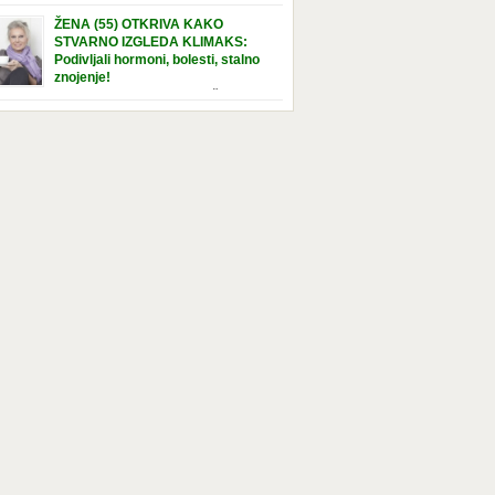
e […]
nuta u hraniteljskoj porodici. Sada, u svojoj 5.
ŽENA (55) OTKRIVA KAKO
ni, dočekala je momenat usvajanja, kada će
STVARNO IZGLEDA KLIMAKS:
ti novu, stalnu porodicu. Ovaj dan je bio
Podivljali hormoni, bolesti, stalno
a poseban za djevojčicu i njenu novu
znojenje!
dicu, ali je uskoro postao još čarobniji,
“Bila sam slomljena, naslušala sam
aljujući socijalnom radniku koji poznaje
 tome da ću uskoro izgledati kao da imam
el. Njenoj novoj porodici je […]
t godina više, i kako je to težak period u
tu žene, podloga za mnoge bolesti, gotovo da
 lijeka”, priča Violeta. “Kada sam napunila
odina, osjetila sam da mi je menopauze ne
 bliža, nego da već “kuca […]