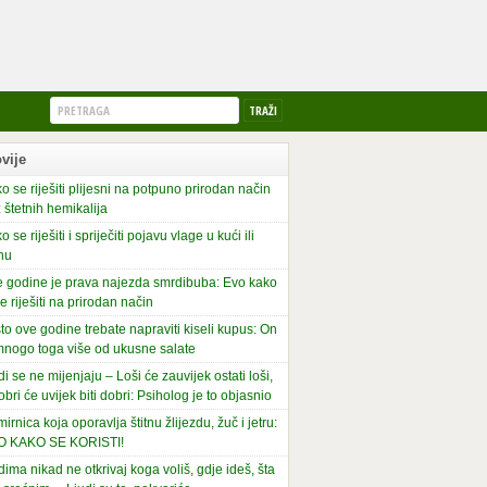
vije
o se riješiti plijesni na potpuno prirodan način
 štetnih hemikalija
o se riješiti i spriječiti pojavu vlage u kući ili
nu
 godine je prava najezda smrdibuba: Evo kako
se riješiti na prirodan način
to ove godine trebate napraviti kiseli kupus: On
mnogo toga više od ukusne salate
di se ne mijenjaju – Loši će zauvijek ostati loši,
obri će uvijek biti dobri: Psiholog je to objasnio
irnica koja oporavlja štitnu žlijezdu, žuč i jetru:
O KAKO SE KORISTI!
dima nikad ne otkrivaj koga voliš, gdje ideš, šta