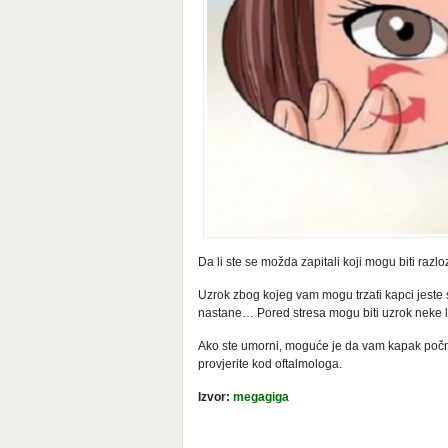
Da li ste se možda zapitali koji mogu biti raz
Uzrok zbog kojeg vam mogu trzati kapci jeste s
nastane… Pored stresa mogu biti uzrok neke lo
Ako ste umorni, moguće je da vam kapak počne
provjerite kod oftalmologa.
Izvor:
megagiga