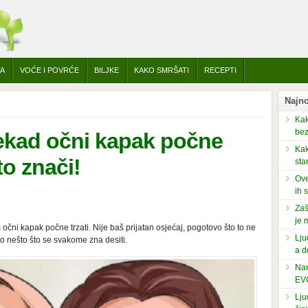
TA
VOĆE I POVRĆE
BILJKE
KAKO SMRŠATI
RECEPTI
Najno
Kak
bez
ekad očni kapak počne
Kak
to znači!
sta
Ove
ih 
Zaš
je 
očni kapak počne trzati. Nije baš prijatan osjećaj, pogotovo što to ne
Lju
to nešto što se svakome zna desiti.
a d
Nam
EV
Lju