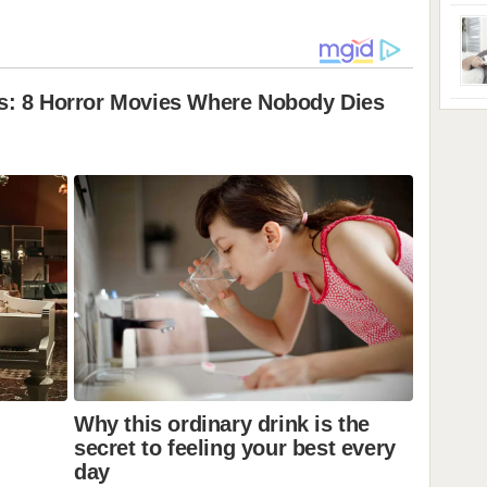
ga s
zbri
godi
dobi
veom
poro
zahv
se o
Dani
dese
živo
nema
48 g
samo