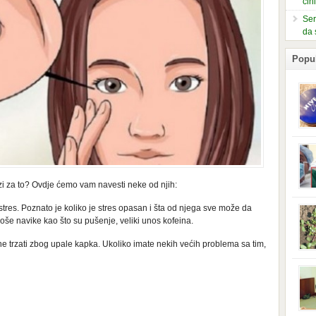
čin
Ser
da 
Popu
slje
kuti
form
mušk
lozi za to? Ovdje ćemo vam navesti neke od njih:
nje,
kora
tres. Poznato je koliko je stres opasan i šta od njega sve može da
neob
še navike kao što su pušenje, veliki unos kofeina.
kod 
preg
 trzati zbog upale kapka. Ukoliko imate nekih većih problema sa tim,
babi
beba
i Ind
trad
njem
jedn
nam 