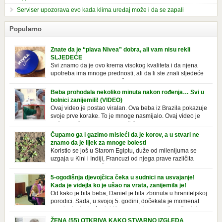
Serviser upozorava evo kada klima uređaj može i da se zapali
Popularno
Znate da je “plava Nivea” dobra, ali vam nisu rekli
SLJEDEĆE
Svi znamo da je ovo krema visokog kvaliteta i da njena
upotreba ima mnoge prednosti, ali da li ste znali sljedeće
o njoj. Nivea krema u klasičnoj, plavoj kutiji,
prepoznatljivog mirisa i jednostavne formule, jeste nezamenljiv inventar
Beba prohodala nekoliko minuta nakon rođenja… Svi u
u kupatilima i muškaraca i žena. Mnogi ljudi se ne odvajaju od nje, pa je
bolnici zanijemili! (VIDEO)
čak nose sa […]
Ovaj video je postao viralan. Ova beba iz Brazila pokazuje
svoje prve korake. To je mnoge nasmijalo. Ovaj video je
baš neobičan. Ne viđamo baš često ovakve korake kod
novorođenih beba. Video je snimila babica, pregledalo ga je preko 80
Čupamo ga i gazimo misleći da je korov, a u stvari ne
miliona ljudi. Ove babice su ostale u čudu nakon što su vidjeli kako
znamo da je lijek za mnoge bolesti
beba želi […]
Koristio se još u Starom Egiptu, duže od milenijuma se
uzgaja u Kini i Indiji, Francuzi od njega prave različita
tradicionalna jela i čorbe… Jedino mi gazimo po njemu,
čupamo ga i bacamo kao korov! Tušt je jednogodišnji, ali vrlo uporan
5-ogodišnja djevojčica čeka u sudnici na usvajanje!
“korov” koji, ka­da nam se jednom nastani u bašti ili dvorištu, teško ga se
Kada je videjla ko je ušao na vrata, zanijemila je!
[…]
Od kako je bila beba, Daniel je bila zbrinuta u hraniteljskoj
porodici. Sada, u svojoj 5. godini, dočekala je momenat
usvajanja, kada će dobiti novu, stalnu porodicu. Ovaj dan
je bio veoma poseban za djevojčicu i njenu novu porodicu, ali je uskoro
ŽENA (55) OTKRIVA KAKO STVARNO IZGLEDA