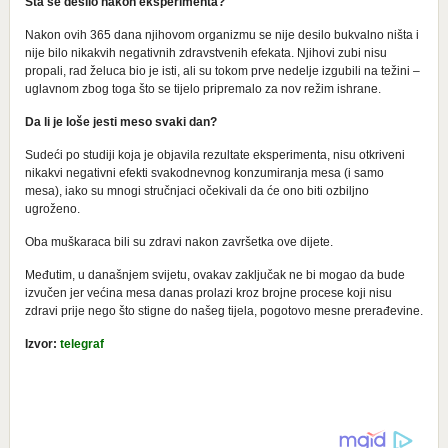
Šta se desilo nakon eksperimenta?
Nakon ovih 365 dana njihovom organizmu se nije desilo bukvalno ništa i
nije bilo nikakvih negativnih zdravstvenih efekata. Njihovi zubi nisu
propali, rad želuca bio je isti, ali su tokom prve nedelje izgubili na težini –
uglavnom zbog toga što se tijelo pripremalo za nov režim ishrane.
Da li je loše jesti meso svaki dan?
Sudeći po studiji koja je objavila rezultate eksperimenta, nisu otkriveni
nikakvi negativni efekti svakodnevnog konzumiranja mesa (i samo
mesa), iako su mnogi stručnjaci očekivali da će ono biti ozbiljno
ugroženo.
Oba muškaraca bili su zdravi nakon završetka ove dijete.
Međutim, u današnjem svijetu, ovakav zaključak ne bi mogao da bude
izvučen jer većina mesa danas prolazi kroz brojne procese koji nisu
zdravi prije nego što stigne do našeg tijela, pogotovo mesne prerađevine.
Izvor:
telegraf