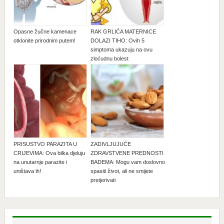
Opasne žučne kamenace
RAK GRLIĆA MATERNICE
otklonite prirodnim putem!
DOLAZI TIHO: Ovih 5
simptoma ukazuju na ovu
zloćudnu bolest
PRISUSTVO PARAZITA U
ZADIVLJUJUĆE
CRIJEVIMA: Ova bilka djeluju
ZDRAVSTVENE PREDNOSTI
na unutarnje parazite i
BADEMA: Mogu vam doslovno
uništava ih!
spasiti život, ali ne smijete
pretjerivati