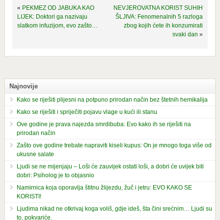
«
PEKMEZ OD JABUKA KAO
NEVJEROVATNA KORIST SUHIH
LIJEK: Doktori ga nazivaju
ŠLJIVA: Fenomenalnih 5 razloga
slatkom infuzijom, evo zašto…
zbog kojih ćete ih konzumirati
svaki dan
»
Najnovije
Kako se riješiti plijesni na potpuno prirodan način bez štetnih hemikalija
Kako se riješiti i spriječiti pojavu vlage u kući ili stanu
Ove godine je prava najezda smrdibuba: Evo kako ih se riješiti na
prirodan način
Zašto ove godine trebate napraviti kiseli kupus: On je mnogo toga više od
ukusne salate
Ljudi se ne mijenjaju – Loši će zauvijek ostati loši, a dobri će uvijek biti
dobri: Psiholog je to objasnio
Namirnica koja oporavlja štitnu žlijezdu, žuč i jetru: EVO KAKO SE
KORISTI!
Ljudima nikad ne otkrivaj koga voliš, gdje ideš, šta čini srećnim… Ljudi su
to, pokvariće.