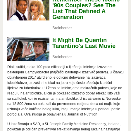
Dialil sulfid je oko 100 puta efikasniji u liječenju infekcije izazvane
bakterijom Campylobacter (najčešći bakterijski izazivač proliva). U članku
objavljenom 2017 utvrdjeno je odlično delovanje na izazivača
tuberkluloze, uz zaštitni efekat na jetru koju često oštećuju klasični
lijekovi za tuberkulozu. U žena sa infekcijama mokraćnih puteva, koje ne
reaguju na antibiotike, alicin je pokazao izuzetno dobar efekat. Isto važi
sa stafilokok koji je rezistentan na antibiotike. U istraživanju iz Norveške
na 18 800 žena su pokazali da prevremeno rodjena deca od majki koje
uzimaju veće količine belog luka, imaju manje infekcija u periodu posle
porodjaja. Ova studija je objavljena u Journal of Nutrition.
U istraživanju u SAD, u St. Joseph Family Medicine Residency, Indiana,
pokazan je odličan preventivni efekat davanja belog luka na nastajanje