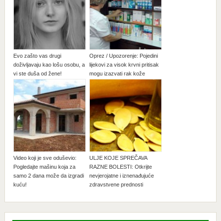
Evo zašto vas drugi
Oprez / Upozorenje: Pojedini
doživljavaju kao lošu osobu, a
lijekovi za visok krvni pritisak
vi ste duša od žene!
mogu izazvati rak kože
Video koji je sve oduševio:
ULJE KOJE SPREČAVA
Pogledajte mašinu koja za
RAZNE BOLESTI: Otkrijte
samo 2 dana može da izgradi
nevjerojatne i iznenađujuće
kuću!
zdravstvene prednosti