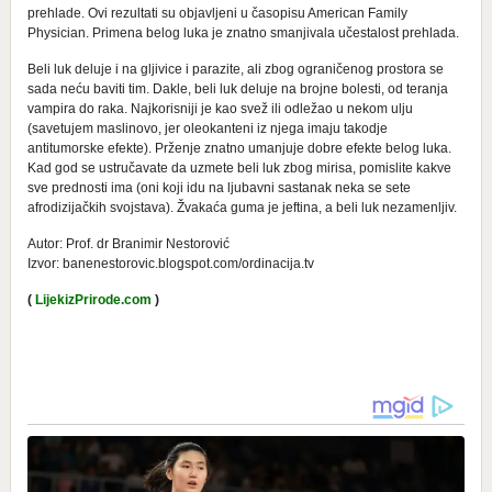
prehlade. Ovi rezultati su objavljeni u časopisu American Family
Physician. Primena belog luka je znatno smanjivala učestalost prehlada.
Beli luk deluje i na gljivice i parazite, ali zbog ograničenog prostora se
sada neću baviti tim. Dakle, beli luk deluje na brojne bolesti, od teranja
vampira do raka. Najkorisniji je kao svež ili odležao u nekom ulju
(savetujem maslinovo, jer oleokanteni iz njega imaju takodje
antitumorske efekte). Prženje znatno umanjuje dobre efekte belog luka.
Kad god se ustručavate da uzmete beli luk zbog mirisa, pomislite kakve
sve prednosti ima (oni koji idu na ljubavni sastanak neka se sete
afrodizijačkih svojstava). Žvakaća guma je jeftina, a beli luk nezamenljiv.
Autor: Prof. dr Branimir Nestorović
Izvor: banenestorovic.blogspot.com/ordinacija.tv
(
LijekizPrirode.com
)