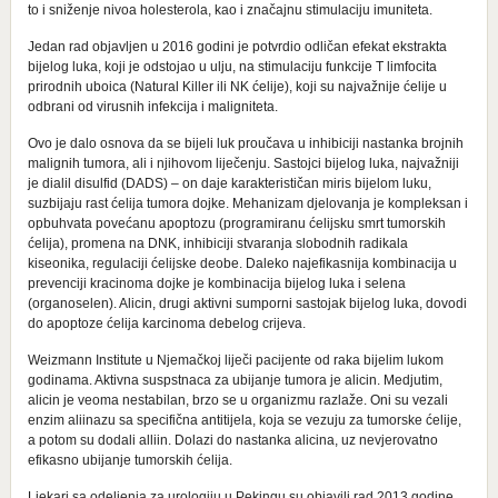
to i sniženje nivoa holesterola, kao i značajnu stimulaciju imuniteta.
Jedan rad objavljen u 2016 godini je potvrdio odličan efekat ekstrakta
bijelog luka, koji je odstojao u ulju, na stimulaciju funkcije T limfocita
prirodnih uboica (Natural Killer ili NK ćelije), koji su najvažnije ćelije u
odbrani od virusnih infekcija i maligniteta.
Ovo je dalo osnova da se bijeli luk proučava u inhibiciji nastanka brojnih
malignih tumora, ali i njihovom liječenju. Sastojci bijelog luka, najvažniji
je dialil disulfid (DADS) – on daje karakterističan miris bijelom luku,
suzbijaju rast ćelija tumora dojke. Mehanizam djelovanja je kompleksan i
opbuhvata povećanu apoptozu (programiranu ćelijsku smrt tumorskih
ćelija), promena na DNK, inhibiciji stvaranja slobodnih radikala
kiseonika, regulaciji ćelijske deobe. Daleko najefikasnija kombinacija u
prevenciji kracinoma dojke je kombinacija bijelog luka i selena
(organoselen). Alicin, drugi aktivni sumporni sastojak bijelog luka, dovodi
do apoptoze ćelija karcinoma debelog crijeva.
Weizmann Institute u Njemačkoj liječi pacijente od raka bijelim lukom
godinama. Aktivna suspstnaca za ubijanje tumora je alicin. Medjutim,
alicin je veoma nestabilan, brzo se u organizmu razlaže. Oni su vezali
enzim aliinazu sa specifična antitijela, koja se vezuju za tumorske ćelije,
a potom su dodali alliin. Dolazi do nastanka alicina, uz nevjerovatno
efikasno ubijanje tumorskih ćelija.
Ljekari sa odeljenja za urologiju u Pekingu su objavili rad 2013 godine,