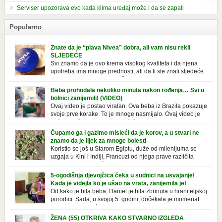
Serviser upozorava evo kada klima uređaj može i da se zapali
Popularno
Znate da je “plava Nivea” dobra, ali vam nisu rekli
SLJEDEĆE
Svi znamo da je ovo krema visokog kvaliteta i da njena
upotreba ima mnoge prednosti, ali da li ste znali sljedeće
o njoj. Nivea krema u klasičnoj, plavoj kutiji,
prepoznatljivog mirisa i jednostavne formule, jeste nezamenljiv inventar
Beba prohodala nekoliko minuta nakon rođenja… Svi u
u kupatilima i muškaraca i žena. Mnogi ljudi se ne odvajaju od nje, pa je
bolnici zanijemili! (VIDEO)
čak nose sa […]
Ovaj video je postao viralan. Ova beba iz Brazila pokazuje
svoje prve korake. To je mnoge nasmijalo. Ovaj video je
baš neobičan. Ne viđamo baš često ovakve korake kod
novorođenih beba. Video je snimila babica, pregledalo ga je preko 80
Čupamo ga i gazimo misleći da je korov, a u stvari ne
miliona ljudi. Ove babice su ostale u čudu nakon što su vidjeli kako
znamo da je lijek za mnoge bolesti
beba želi […]
Koristio se još u Starom Egiptu, duže od milenijuma se
uzgaja u Kini i Indiji, Francuzi od njega prave različita
tradicionalna jela i čorbe… Jedino mi gazimo po njemu,
čupamo ga i bacamo kao korov! Tušt je jednogodišnji, ali vrlo uporan
5-ogodišnja djevojčica čeka u sudnici na usvajanje!
“korov” koji, ka­da nam se jednom nastani u bašti ili dvorištu, teško ga se
Kada je videjla ko je ušao na vrata, zanijemila je!
[…]
Od kako je bila beba, Daniel je bila zbrinuta u hraniteljskoj
porodici. Sada, u svojoj 5. godini, dočekala je momenat
usvajanja, kada će dobiti novu, stalnu porodicu. Ovaj dan
je bio veoma poseban za djevojčicu i njenu novu porodicu, ali je uskoro
ŽENA (55) OTKRIVA KAKO STVARNO IZGLEDA