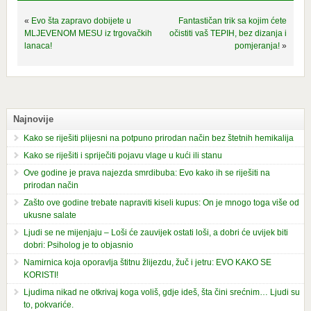
«
Evo šta zapravo dobijete u
Fantastičan trik sa kojim ćete
MLJEVENOM MESU iz trgovačkih
očistiti vaš TEPIH, bez dizanja i
lanaca!
pomjeranja!
»
Najnovije
Kako se riješiti plijesni na potpuno prirodan način bez štetnih hemikalija
Kako se riješiti i spriječiti pojavu vlage u kući ili stanu
Ove godine je prava najezda smrdibuba: Evo kako ih se riješiti na
prirodan način
Zašto ove godine trebate napraviti kiseli kupus: On je mnogo toga više od
ukusne salate
Ljudi se ne mijenjaju – Loši će zauvijek ostati loši, a dobri će uvijek biti
dobri: Psiholog je to objasnio
Namirnica koja oporavlja štitnu žlijezdu, žuč i jetru: EVO KAKO SE
KORISTI!
Ljudima nikad ne otkrivaj koga voliš, gdje ideš, šta čini srećnim… Ljudi su
to, pokvariće.