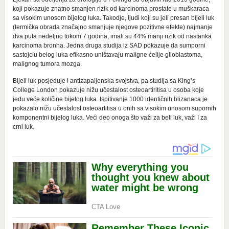
koji pokazuje znatno smanjen rizik od karcinoma prostate u muškaraca
sa visokim unosom bijelog luka. Takodje, ljudi koji su jeli presan bijeli luk
(termička obrada značajno smanjuje njegove pozitivne efekte) najmanje
dva puta nedeljno tokom 7 godina, imali su 44% manji rizik od nastanka
karcinoma bronha. Jedna druga studija iz SAD pokazuje da sumporni
sastojciu belog luka efikasno uništavaju maligne ćelije glioblastoma,
malignog tumora mozga.
Bijeli luk posjeduje i antizapaljenska svojstva, pa studija sa King’s
College London pokazuje nižu učestalost osteoartiritisa u osoba koje
jedu veće količine bijelog luka. Ispitivanje 1000 identičnih blizanaca je
pokazalo nižu učestalost osteoartitisa u onih sa visokim unosom supornih
komponentni bijelog luka. Veći deo onoga što važi za beli luk, važi I za
crni luk.