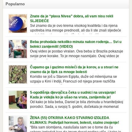
Popularno
Znate da je “plava Nivea” dobra, ali vam nisu rekli
SLJEDEĆE
Svi znamo da je ovo krema visokog kvaliteta i da njena
upotreba ima mnoge prednosti, ali da li ste znali sljedeće
o njoj. Nivea krema u klasičnoj, plavoj kutiji,
prepoznatljivog mirisa i jednostavne formule, jeste nezamenljiv inventar
Beba prohodala nekoliko minuta nakon rođenja… Svi u
u kupatilima i muškaraca i žena. Mnogi ljudi se ne odvajaju od nje, pa je
bolnici zanijemili! (VIDEO)
čak nose sa […]
Ovaj video je postao viralan. Ova beba iz Brazila pokazuje
svoje prve korake. To je mnoge nasmijalo. Ovaj video je
baš neobičan. Ne viđamo baš često ovakve korake kod
novorođenih beba. Video je snimila babica, pregledalo ga je preko 80
Čupamo ga i gazimo misleći da je korov, a u stvari ne
miliona ljudi. Ove babice su ostale u čudu nakon što su vidjeli kako
znamo da je lijek za mnoge bolesti
beba želi […]
Koristio se još u Starom Egiptu, duže od milenijuma se
uzgaja u Kini i Indiji, Francuzi od njega prave različita
tradicionalna jela i čorbe… Jedino mi gazimo po njemu,
čupamo ga i bacamo kao korov! Tušt je jednogodišnji, ali vrlo uporan
5-ogodišnja djevojčica čeka u sudnici na usvajanje!
“korov” koji, ka­da nam se jednom nastani u bašti ili dvorištu, teško ga se
Kada je videjla ko je ušao na vrata, zanijemila je!
[…]
Od kako je bila beba, Daniel je bila zbrinuta u hraniteljskoj
porodici. Sada, u svojoj 5. godini, dočekala je momenat
usvajanja, kada će dobiti novu, stalnu porodicu. Ovaj dan
je bio veoma poseban za djevojčicu i njenu novu porodicu, ali je uskoro
ŽENA (55) OTKRIVA KAKO STVARNO IZGLEDA
postao još čarobniji, zahvaljujući socijalnom radniku koji poznaje
KLIMAKS: Podivljali hormoni, bolesti, stalno znojenje!
Daniel. Njenoj novoj porodici je […]
“Bila sam slomljena, naslušala sam se o tome da ću