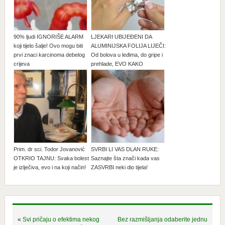
90% ljudi IGNORIŠE ALARM
LJEKARI UBIJEĐENI DA
koji tijelo šalje! Ovo mogu biti
ALUMINIJSKA FOLIJA LIJEČI:
prvi znaci karcinoma debelog
Od bolova u leđima, do gripe i
crijeva
prehlade, EVO KAKO
Prim. dr sci. Todor Jovanović
SVRBI LI VAS DLAN RUKE:
OTKRIO TAJNU: Svaka bolest
Saznajte šta znači kada vas
je izlječiva, evo i na koji način!
ZASVRBI neki dio tijela!
«
Svi pričaju o efektima nekog
Bez razmišljanja odaberite jednu