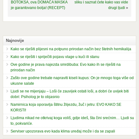
BOTOKSA, ova DOMAĆA MASKA
sliku i saznat ćete kako vas vide
je garantovano bolja! (RECEPT)
drugi ljudi
»
Najnovije
Kako se riješiti plijesni na potpuno prirodan način bez štetnih hemikalija
Kako se riješiti i spriječiti pojavu vlage u kući ili stanu
Ove godine je prava najezda smrdibuba: Evo kako ih se riješiti na
prirodan način
Zašto ove godine trebate napraviti kiseli kupus: On je mnogo toga više od
ukusne salate
Ljudi se ne mijenjaju – Loši će zauvijek ostati loši, a dobri će uvijek biti
dobri: Psiholog je to objasnio
Namirnica koja oporavlja štitnu žlijezdu, žuč i jetru: EVO KAKO SE
KORISTI!
Ljudima nikad ne otkrivaj koga voliš, gdje ideš, šta čini srećnim… Ljudi su
to, pokvariće.
Serviser upozorava evo kada klima uređaj može i da se zapali