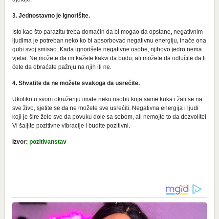
3. Jednostavno je ignorišite.
Isto kao što parazitu treba domaćin da bi mogao da opstane, negativnim
ljudima je potreban neko ko bi apsorbovao negativnu energiju, inače ona
gubi svoj smisao. Kada ignorišete negativne osobe, njihovo jedro nema
vjetar. Ne možete da im kažete kakvi da budu, ali možete da odlučite da li
ćete da obraćate pažnju na njih ili ne.
4. Shvatite da ne možete svakoga da usrećite.
Ukoliko u svom okruženju imate neku osobu koja same kuka i žali se na
sve živo, sjetite se da ne možete sve usrećiti. Negativna energija i ljudi
koji je šire žele sve da povuku dole sa sobom, ali nemojte to da dozvolite!
Vi šaljite pozitivne vibracije i budite pozitivni.
Izvor:
pozitivanstav