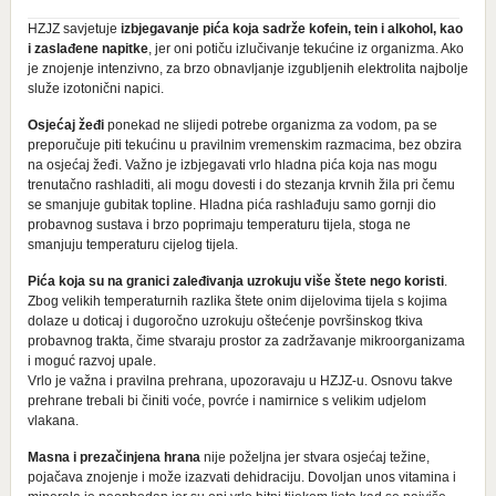
HZJZ savjetuje
izbjegavanje pića koja sadrže kofein, tein i alkohol, kao
i zaslađene napitke
, jer oni potiču izlučivanje tekućine iz organizma. Ako
je znojenje intenzivno, za brzo obnavljanje izgubljenih elektrolita najbolje
služe izotonični napici.
Osjećaj žeđi
ponekad ne slijedi potrebe organizma za vodom, pa se
preporučuje piti tekućinu u pravilnim vremenskim razmacima, bez obzira
na osjećaj žeđi. Važno je izbjegavati vrlo hladna pića koja nas mogu
trenutačno rashladiti, ali mogu dovesti i do stezanja krvnih žila pri čemu
se smanjuje gubitak topline. Hladna pića rashlađuju samo gornji dio
probavnog sustava i brzo poprimaju temperaturu tijela, stoga ne
smanjuju temperaturu cijelog tijela.
Pića koja su na granici zaleđivanja uzrokuju više štete nego koristi
.
Zbog velikih temperaturnih razlika štete onim dijelovima tijela s kojima
dolaze u doticaj i dugoročno uzrokuju oštećenje površinskog tkiva
probavnog trakta, čime stvaraju prostor za zadržavanje mikroorganizama
i moguć razvoj upale.
Vrlo je važna i pravilna prehrana, upozoravaju u HZJZ-u. Osnovu takve
prehrane trebali bi činiti voće, povrće i namirnice s velikim udjelom
vlakana.
Masna i prezačinjena hrana
nije poželjna jer stvara osjećaj težine,
pojačava znojenje i može izazvati dehidraciju. Dovoljan unos vitamina i