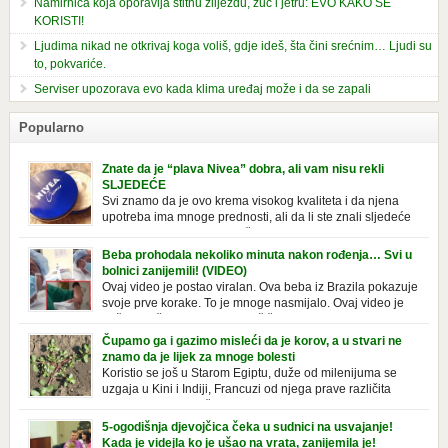
Namirnica koja oporavlja štitnu žlijezdu, žuč i jetru: EVO KAKO SE
KORISTI!
Ljudima nikad ne otkrivaj koga voliš, gdje ideš, šta čini srećnim… Ljudi su
to, pokvariće.
Serviser upozorava evo kada klima uređaj može i da se zapali
Popularno
Znate da je “plava Nivea” dobra, ali vam nisu rekli
SLJEDEĆE
Svi znamo da je ovo krema visokog kvaliteta i da njena
upotreba ima mnoge prednosti, ali da li ste znali sljedeće
o njoj. Nivea krema u klasičnoj, plavoj kutiji,
prepoznatljivog mirisa i jednostavne formule, jeste nezamenljiv inventar
Beba prohodala nekoliko minuta nakon rođenja… Svi u
u kupatilima i muškaraca i žena. Mnogi ljudi se ne odvajaju od nje, pa je
bolnici zanijemili! (VIDEO)
čak nose sa […]
Ovaj video je postao viralan. Ova beba iz Brazila pokazuje
svoje prve korake. To je mnoge nasmijalo. Ovaj video je
baš neobičan. Ne viđamo baš često ovakve korake kod
novorođenih beba. Video je snimila babica, pregledalo ga je preko 80
Čupamo ga i gazimo misleći da je korov, a u stvari ne
miliona ljudi. Ove babice su ostale u čudu nakon što su vidjeli kako
znamo da je lijek za mnoge bolesti
beba želi […]
Koristio se još u Starom Egiptu, duže od milenijuma se
uzgaja u Kini i Indiji, Francuzi od njega prave različita
tradicionalna jela i čorbe… Jedino mi gazimo po njemu,
čupamo ga i bacamo kao korov! Tušt je jednogodišnji, ali vrlo uporan
5-ogodišnja djevojčica čeka u sudnici na usvajanje!
“korov” koji, ka­da nam se jednom nastani u bašti ili dvorištu, teško ga se
Kada je videjla ko je ušao na vrata, zanijemila je!