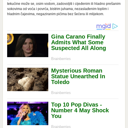
tekućine može se, osim vodom, zadovoljiti i cijeđenim ili hladno prešanim
sokovima od voća i povrća, bistrim juhama, nezaslađenim toplim i
hladnim čajevima, negaziranim pićima bez šećera ili mlijekom.