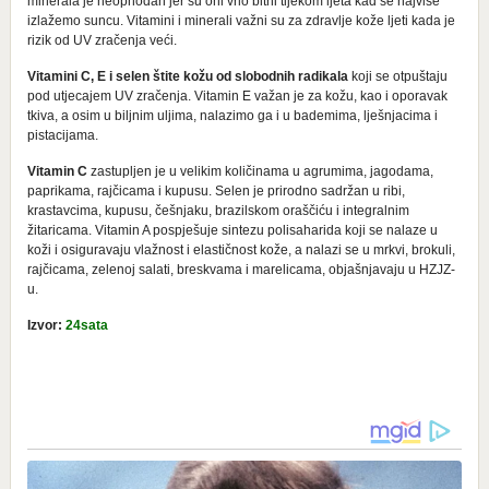
minerala je neophodan jer su oni vrlo bitni tijekom ljeta kad se najviše
izlažemo suncu. Vitamini i minerali važni su za zdravlje kože ljeti kada je
rizik od UV zračenja veći.
Vitamini C, E i selen štite kožu od slobodnih radikala
koji se otpuštaju
pod utjecajem UV zračenja. Vitamin E važan je za kožu, kao i oporavak
tkiva, a osim u biljnim uljima, nalazimo ga i u bademima, lješnjacima i
pistacijama.
Vitamin C
zastupljen je u velikim količinama u agrumima, jagodama,
paprikama, rajčicama i kupusu. Selen je prirodno sadržan u ribi,
krastavcima, kupusu, češnjaku, brazilskom oraščiću i integralnim
žitaricama. Vitamin A pospješuje sintezu polisaharida koji se nalaze u
koži i osiguravaju vlažnost i elastičnost kože, a nalazi se u mrkvi, brokuli,
rajčicama, zelenoj salati, breskvama i marelicama, objašnjavaju u HZJZ-
u.
Izvor:
24sata