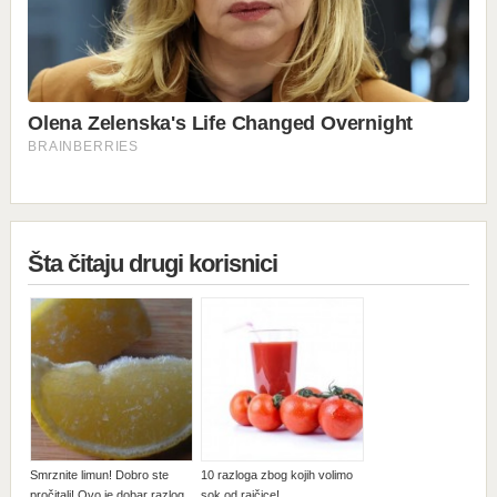
Šta čitaju drugi korisnici
Smrznite limun! Dobro ste
10 razloga zbog kojih volimo
pročitali! Ovo je dobar razlog
sok od rajčice!