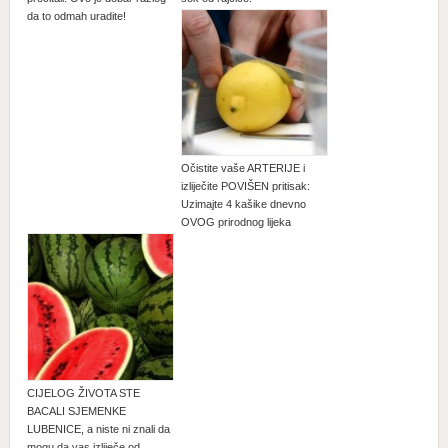
da to odmah uradite!
Očistite vaše ARTERIJE i
izliječite POVIŠEN pritisak:
Uzimajte 4 kašike dnevno
OVOG prirodnog lijeka
CIJELOG ŽIVOTA STE
BACALI SJEMENKE
LUBENICE, a niste ni znali da
mogu da vas izliječe od