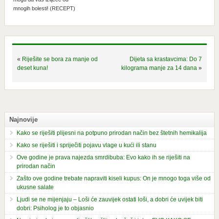
mnogih bolesti! (RECEPT)
«
Riješite se bora za manje od
Dijeta sa krastavcima: Do 7
deset kuna!
kilograma manje za 14 dana
»
Najnovije
Kako se riješiti plijesni na potpuno prirodan način bez štetnih hemikalija
Kako se riješiti i spriječiti pojavu vlage u kući ili stanu
Ove godine je prava najezda smrdibuba: Evo kako ih se riješiti na
prirodan način
Zašto ove godine trebate napraviti kiseli kupus: On je mnogo toga više od
ukusne salate
Ljudi se ne mijenjaju – Loši će zauvijek ostati loši, a dobri će uvijek biti
dobri: Psiholog je to objasnio