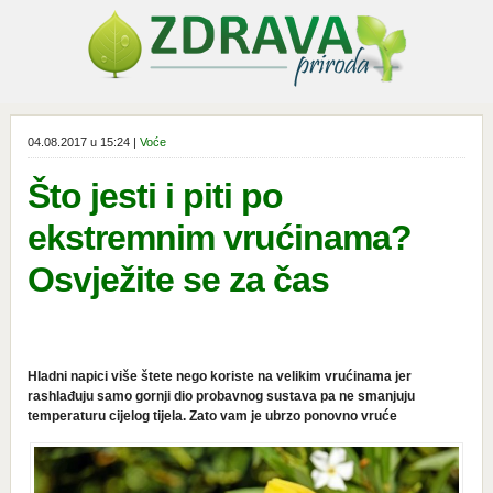
04.08.2017 u 15:24 |
Voće
Što jesti i piti po
ekstremnim vrućinama?
Osvježite se za čas
Hladni napici više štete nego koriste na velikim vrućinama jer
rashlađuju samo gornji dio probavnog sustava pa ne smanjuju
temperaturu cijelog tijela. Zato vam je ubrzo ponovno vruće