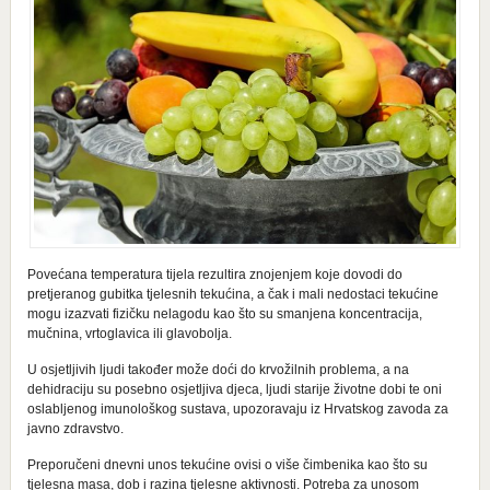
Povećana temperatura tijela rezultira znojenjem koje dovodi do
pretjeranog gubitka tjelesnih tekućina, a čak i mali nedostaci tekućine
mogu izazvati fizičku nelagodu kao što su smanjena koncentracija,
mučnina, vrtoglavica ili glavobolja.
U osjetljivih ljudi također može doći do krvožilnih problema, a na
dehidraciju su posebno osjetljiva djeca, ljudi starije životne dobi te oni
oslabljenog imunološkog sustava, upozoravaju iz Hrvatskog zavoda za
javno zdravstvo.
Preporučeni dnevni unos tekućine ovisi o više čimbenika kao što su
tjelesna masa, dob i razina tjelesne aktivnosti. Potreba za unosom