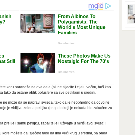
ga s
zbri
godi
dobi
veom
poro
zahv
se o
Dani
dese
živo
nema
48 g
samo
ete koru narandže na dva dela (ali ne sijecite i cijelu voćku, baš kao
a tako da ostane oblik polusfere sa sve petiljkom u sredini.
 nje ne može da se napravi svijeća, tako da je neophodno da odvojite
oje je vidljiva zelena petiljka (onaj dio koji je nekada bio zakačen za
relije i samu petiljku, zapalite je i uživajte u mirišljavoj svijeći!
u kore možete da isječete tako da ima veći krug u sredini, pa onda