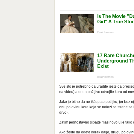
Sve što je potrebno da uradite jeste da presječ
na videu) a onda pažljivo odvojite koru od mes
Jako je bitno da ne iščupate petiljku, jer bez
onu polovinu kore koja se nalazi sa strane sa k
drvo).
Zatim jednostavno sipajte masinovo ulje tako da p
Ako želite da odete korak dalje, drugu polovin