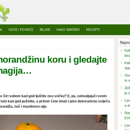
TA
VOĆE I POVRĆE
BILJKE
KAKO SMRŠATI
RECEPTI
Najno
Kak
bez
morandžinu koru i gledajte
Kak
magija…
sta
Ove
ih 
Zaš
je 
e širi sobom kad god ljuštite ovu voćku? E, pa, zahvaljujući ovom
Lju
romi kad god poželite, a pritom ćete imati i jako dekorativnu svijeću
a d
randža, nož i maslinovo ulje.
Nam
EV
Lju