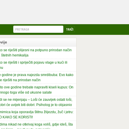
vije
o se riješiti plijesni na potpuno prirodan način
 štetnih hemikalija
o se riješiti i spriječiti pojavu vlage u kući ili
nu
 godine je prava najezda smrdibuba: Evo kako
se riješiti na prirodan način
to ove godine trebate napraviti kiseli kupus: On
mnogo toga više od ukusne salate
di se ne mijenjaju – Loši će zauvijek ostati loši,
obri će uvijek biti dobri: Psiholog je to objasnio
irnica koja oporavlja štitnu žlijezdu, žuč i jetru:
O KAKO SE KORISTI!
dima nikad ne otkrivaj koga voliš, gdje ideš, šta