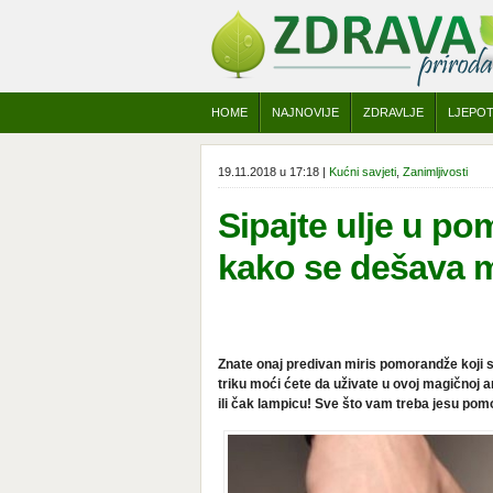
HOME
NAJNOVIJE
ZDRAVLJE
LJEPO
19.11.2018 u 17:18 |
Kućni savjeti
,
Zanimljivosti
Sipajte ulje u po
kako se dešava 
Znate onaj predivan miris pomorandže koji s
triku moći ćete da uživate u ovoj magičnoj a
ili čak lampicu! Sve što vam treba jesu pomo