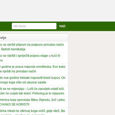
vije
o se riješiti plijesni na potpuno prirodan način
 štetnih hemikalija
o se riješiti i spriječiti pojavu vlage u kući ili
nu
 godine je prava najezda smrdibuba: Evo kako
se riješiti na prirodan način
to ove godine trebate napraviti kiseli kupus: On
mnogo toga više od ukusne salate
di se ne mijenjaju – Loši će zauvijek ostati loši,
obri će uvijek biti dobri: Psiholog je to objasnio
irnica koja oporavlja štitnu žlijezdu, žuč i jetru:
O KAKO SE KORISTI!
dima nikad ne otkrivaj koga voliš, gdje ideš, šta