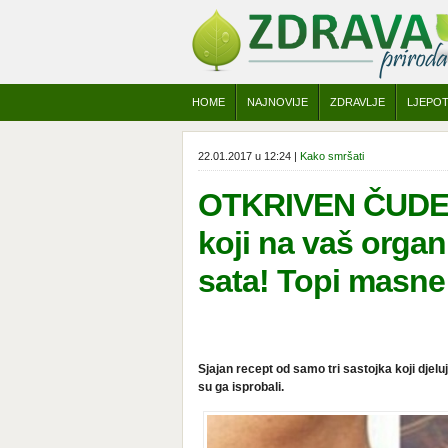
HOME
NAJNOVIJE
ZDRAVLJE
LJEPO
22.01.2017 u 12:24 |
Kako smršati
OTKRIVEN ČUDESN
koji na vaš organ
sata! Topi masne 
Sjajan recept od samo tri sastojka koji djeluje
su ga isprobali.