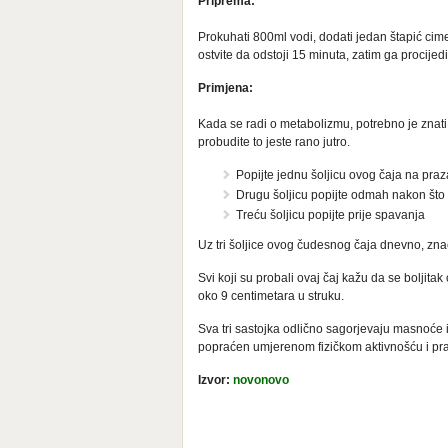
Priprema:
Prokuhati 800ml vodi, dodati jedan štapić cime
ostvite da odstoji 15 minuta, zatim ga procijedi
Primjena:
Kada se radi o metabolizmu, potrebno je znat
probudite to jeste rano jutro.
Popijte jednu šoljicu ovog čaja na pra
Drugu šoljicu popijte odmah nakon što
Treću šoljicu popijte prije spavanja
Uz tri šoljice ovog čudesnog čaja dnevno, znača
Svi koji su probali ovaj čaj kažu da se boljit
oko 9 centimetara u struku.
Sva tri sastojka odlično sagorjevaju masnoće i
popraćen umjerenom fizičkom aktivnošću i pr
Izvor:
novonovo