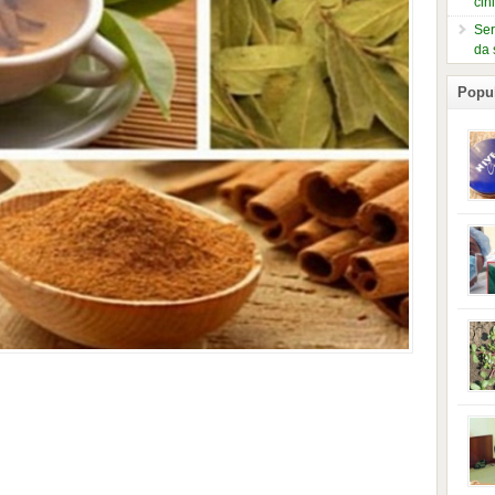
čin
Ser
da 
Popu
slje
kuti
form
mušk
nje,
kora
neob
kod 
preg
babi
beba
i Ind
trad
njem
jedn
nam 