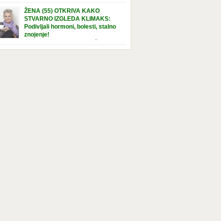
e […]
nuta u hraniteljskoj porodici. Sada, u svojoj 5.
ŽENA (55) OTKRIVA KAKO
ni, dočekala je momenat usvajanja, kada će
STVARNO IZGLEDA KLIMAKS:
ti novu, stalnu porodicu. Ovaj dan je bio
Podivljali hormoni, bolesti, stalno
a poseban za djevojčicu i njenu novu
znojenje!
dicu, ali je uskoro postao još čarobniji,
“Bila sam slomljena, naslušala sam
aljujući socijalnom radniku koji poznaje
 tome da ću uskoro izgledati kao da imam
el. Njenoj novoj porodici je […]
t godina više, i kako je to težak period u
tu žene, podloga za mnoge bolesti, gotovo da
 lijeka”, priča Violeta. “Kada sam napunila
odina, osjetila sam da mi je menopauze ne
 bliža, nego da već “kuca […]