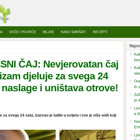
TA
VOĆE I POVRĆE
BILJKE
KAKO SMRŠATI
RECEPTI
Najno
Kak
bez
I ČAJ: Nevjerovatan čaj
Kak
izam djeluje za svega 24
sta
Ove
naslage i uništava otrove!
ih 
Zaš
je 
Lju
a d
 za svega 24 sata, izazvao je ludilo u svijetu i sve je više onih koji
Nam
EV
Lju