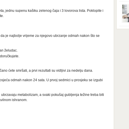
ga s
zbri
godi
ta, jednu supenu kašiku zelenog čaja i 3 lovorova lista. Poklopite i
dobi
te.
veom
poro
zahv
se o
Dani
dese
i da je najbolje vrijeme za njegovo ubrzanje odmah nakon što se
živo
nema
48 g
zan želudac.
samo
 doručkujete.
no ćete smršati, a prvi rezultati su vidljivi za nedelju dana.
ak osjeća odmah nakon 24 sata. U prvoj sedmici u prosjeku se izgubi
 ubrzavaju metabolizam, a svaki pokušaj gubljenja težine treba biti
avilnom ishranom.