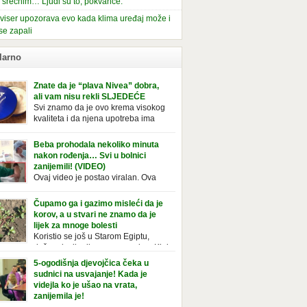
i srećnim… Ljudi su to, pokvariće.
viser upozorava evo kada klima uređaj može i
se zapali
larno
Znate da je “plava Nivea” dobra,
ali vam nisu rekli SLJEDEĆE
Svi znamo da je ovo krema visokog
kvaliteta i da njena upotreba ima
mnoge prednosti, ali da li ste znali
deće o njoj. Nivea krema u klasičnoj, plavoj
Beba prohodala nekoliko minuta
ji, prepoznatljivog mirisa i jednostavne
nakon rođenja… Svi u bolnici
ule, jeste nezamenljiv inventar u kupatilima i
zanijemili! (VIDEO)
araca i žena. Mnogi ljudi se ne odvajaju od
Ovaj video je postao viralan. Ova
 pa je čak nose sa […]
beba iz Brazila pokazuje svoje prve
ke. To je mnoge nasmijalo. Ovaj video je baš
Čupamo ga i gazimo misleći da je
ičan. Ne viđamo baš često ovakve korake
korov, a u stvari ne znamo da je
novorođenih beba. Video je snimila babica,
lijek za mnoge bolesti
ledalo ga je preko 80 miliona ljudi. Ove
Koristio se još u Starom Egiptu,
ce su ostale u čudu nakon što su vidjeli kako
duže od milenijuma se uzgaja u Kini
 želi […]
iji, Francuzi od njega prave različita
5-ogodišnja djevojčica čeka u
icionalna jela i čorbe… Jedino mi gazimo po
sudnici na usvajanje! Kada je
u, čupamo ga i bacamo kao korov! Tušt je
videjla ko je ušao na vrata,
ogodišnji, ali vrlo uporan “korov” koji, ka­da
zanijemila je!
se jednom nastani u bašti ili dvorištu, teško
Od kako je bila beba, Daniel je bila