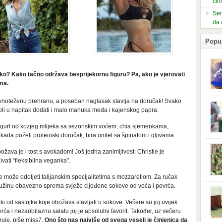
čin
Ser
da 
Popu
o? Kako tačno održava besprijekornu figuru? Pa, ako je vjerovati
ma.
avnoteženu prehranu, a poseban naglasak stavlja na doručak! Svako
slje
kuti
oli u napitak dodati i malo manuka meda i kajenskog papra.
form
mušk
jogurt od kozjeg mlijeka sa sezonskim voćem, chia sjemenkama,
nje,
kada poželi proteinski doručak, bira omlet sa špinatom i gljivama.
kora
ožava je i tost s avokadom! Još jedna zanimljivost: Christie je
neob
kod 
vati “fleksibilna veganka”.
preg
babi
e može odoljeti talijanskim specijalitetima s mozzarellom. Za ručak
beba
 užinu obavezno sprema svježe cijeđene sokove od voća i povrća.
i Ind
trad
 od sastojka koje obožava stavljati u sokove. Večere su joj uvijek
njem
jedn
ća i nezaobilaznu salatu joj je apsolutni favorit. Također, uz večeru
nam 
iruje, piše miss7.
Ono što nas najviše od svega veseli je činjenica da