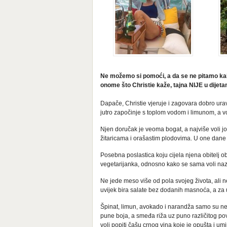
Ne možemo si pomoći, a da se ne pitamo kak
onome što Christie kaže, tajna NIJE u dijeta
Dapače, Christie vjeruje i zagovara dobro ur
jutro započinje s toplom vodom i limunom, a v
Njen doručak je veoma bogat, a najviše voli 
žitaricama i orašastim plodovima. U one dane 
Posebna poslastica koju cijela njena obitelj ob
vegetarijanka, odnosno kako se sama voli nazi
Ne jede meso više od pola svojeg života, ali n
uvijek bira salate bez dodanih masnoća, a za
Špinat, limun, avokado i narandža samo su neki
pune boja, a smeđa riža uz puno različitog povr
voli popiti čašu crnog vina koje je opušta i um