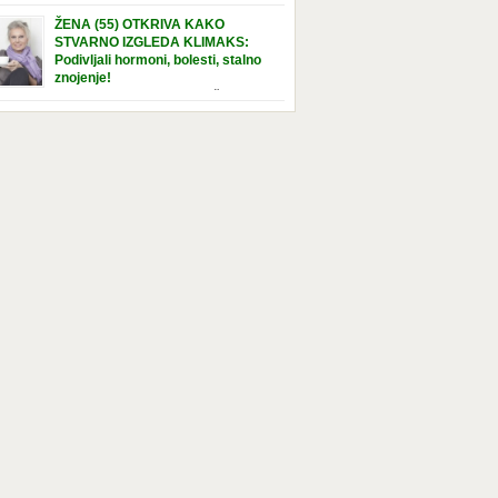
e […]
nuta u hraniteljskoj porodici. Sada, u svojoj 5.
ŽENA (55) OTKRIVA KAKO
ni, dočekala je momenat usvajanja, kada će
STVARNO IZGLEDA KLIMAKS:
ti novu, stalnu porodicu. Ovaj dan je bio
Podivljali hormoni, bolesti, stalno
a poseban za djevojčicu i njenu novu
znojenje!
dicu, ali je uskoro postao još čarobniji,
“Bila sam slomljena, naslušala sam
aljujući socijalnom radniku koji poznaje
 tome da ću uskoro izgledati kao da imam
el. Njenoj novoj porodici je […]
t godina više, i kako je to težak period u
tu žene, podloga za mnoge bolesti, gotovo da
 lijeka”, priča Violeta. “Kada sam napunila
odina, osjetila sam da mi je menopauze ne
 bliža, nego da već “kuca […]