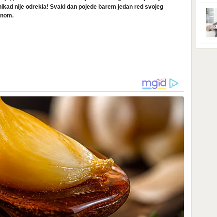
ga s
 nikad nije odrekla! Svaki dan pojede barem jedan red svojeg
zbri
godi
etnom.
dobi
veom
poro
zahv
se o
Dani
dese
živo
nema
48 g
samo