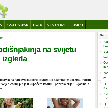
TA
VOĆE I POVRĆE
BILJKE
KAKO SMRŠATI
RECEPTI
Najno
lje
Kak
bez
dišnjakinja na svijetu
Kak
g izgleda
sta
Ove
ih 
Zaš
je 
ojavila na naslovnici Sports Illustrated Swimsuit magazina, svojim
Lju
vijet. Zadnji put je u kupaćem kostimu pozirala prije 13 godina, a
a d
šta…
Nam
EV
Lju