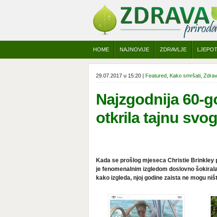
HOME
NAJNOVIJE
ZDRAVLJE
LJEPO
29.07.2017 u 15:20 |
Featured
,
Kako smršati
,
Zdrav
Najzgodnija 60-go
otkrila tajnu svo
Kada se prošlog mjeseca Christie Brinkley p
je fenomenalnim izgledom doslovno šokirala s
kako izgleda, njoj godine zaista ne mogu ni