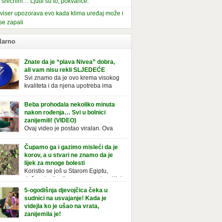
i srećnim… Ljudi su to, pokvariće.
viser upozorava evo kada klima uređaj može i
se zapali
larno
Znate da je “plava Nivea” dobra,
ali vam nisu rekli SLJEDEĆE
Svi znamo da je ovo krema visokog
kvaliteta i da njena upotreba ima
mnoge prednosti, ali da li ste znali
deće o njoj. Nivea krema u klasičnoj, plavoj
Beba prohodala nekoliko minuta
ji, prepoznatljivog mirisa i jednostavne
nakon rođenja… Svi u bolnici
ule, jeste nezamenljiv inventar u kupatilima i
zanijemili! (VIDEO)
araca i žena. Mnogi ljudi se ne odvajaju od
Ovaj video je postao viralan. Ova
 pa je čak nose sa […]
beba iz Brazila pokazuje svoje prve
ke. To je mnoge nasmijalo. Ovaj video je baš
Čupamo ga i gazimo misleći da je
ičan. Ne viđamo baš često ovakve korake
korov, a u stvari ne znamo da je
novorođenih beba. Video je snimila babica,
lijek za mnoge bolesti
ledalo ga je preko 80 miliona ljudi. Ove
Koristio se još u Starom Egiptu,
ce su ostale u čudu nakon što su vidjeli kako
duže od milenijuma se uzgaja u Kini
 želi […]
iji, Francuzi od njega prave različita
5-ogodišnja djevojčica čeka u
icionalna jela i čorbe… Jedino mi gazimo po
sudnici na usvajanje! Kada je
u, čupamo ga i bacamo kao korov! Tušt je
videjla ko je ušao na vrata,
ogodišnji, ali vrlo uporan “korov” koji, ka­da
zanijemila je!
se jednom nastani u bašti ili dvorištu, teško
Od kako je bila beba, Daniel je bila