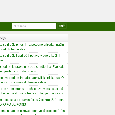
vije
o se riješiti plijesni na potpuno prirodan način
 štetnih hemikalija
o se riješiti i spriječiti pojavu vlage u kući ili
nu
 godine je prava najezda smrdibuba: Evo kako
se riješiti na prirodan način
to ove godine trebate napraviti kiseli kupus: On
mnogo toga više od ukusne salate
di se ne mijenjaju – Loši će zauvijek ostati loši,
obri će uvijek biti dobri: Psiholog je to objasnio
irnica koja oporavlja štitnu žlijezdu, žuč i jetru:
O KAKO SE KORISTI!
dima nikad ne otkrivaj koga voliš, gdje ideš, šta