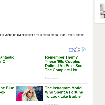
ga s
zbri
godi
dobi
veom
poro
zahv
se o
Dani
dese
živo
i je važno da uvijek koristite dvije mjere meda i jednu mjeru cimeta.
nema
48 g
samo