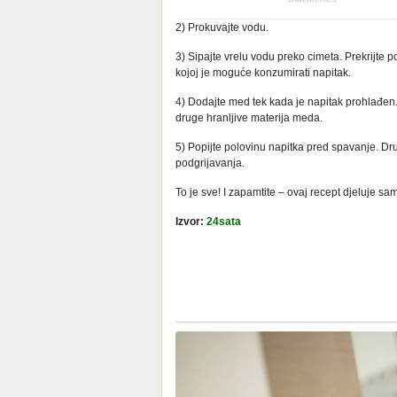
2) Prokuvajte vodu.
3) Sipajte vrelu vodu preko cimeta. Prekrijte p
kojoj je moguće konzumirati napitak.
4) Dodajte med tek kada je napitak prohlađen.
druge hranljive materija meda.
5) Popijte polovinu napitka pred spavanje. Drug
podgrijavanja.
To je sve! I zapamtite – ovaj recept djeluje 
Izvor:
24sata