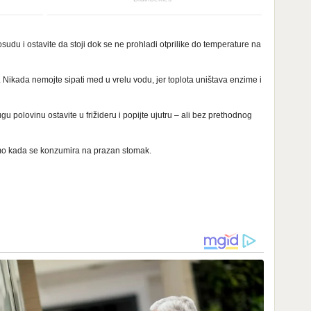
osudu i ostavite da stoji dok se ne prohladi otprilike do temperature na
 Nikada nemojte sipati med u vrelu vodu, jer toplota uništava enzime i
u polovinu ostavite u frižideru i popijte ujutru – ali bez prethodnog
samo kada se konzumira na prazan stomak.