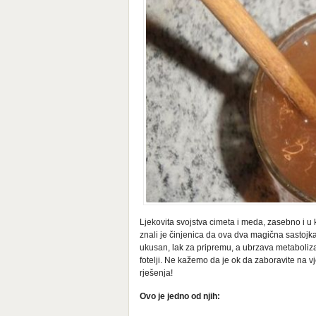
Ljekovita svojstva cimeta i meda, zasebno i u 
znali je činjenica da ova dva magična sastoj
ukusan, lak za pripremu, a ubrzava metaboliz
fotelji. Ne kažemo da je ok da zaboravite na v
rješenja!
Ovo je jedno od njih: