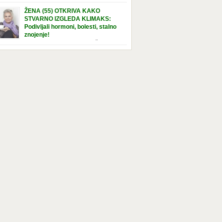
e […]
nuta u hraniteljskoj porodici. Sada, u svojoj 5.
ŽENA (55) OTKRIVA KAKO
ni, dočekala je momenat usvajanja, kada će
STVARNO IZGLEDA KLIMAKS:
ti novu, stalnu porodicu. Ovaj dan je bio
Podivljali hormoni, bolesti, stalno
a poseban za djevojčicu i njenu novu
znojenje!
dicu, ali je uskoro postao još čarobniji,
“Bila sam slomljena, naslušala sam
aljujući socijalnom radniku koji poznaje
 tome da ću uskoro izgledati kao da imam
el. Njenoj novoj porodici je […]
t godina više, i kako je to težak period u
tu žene, podloga za mnoge bolesti, gotovo da
 lijeka”, priča Violeta. “Kada sam napunila
odina, osjetila sam da mi je menopauze ne
 bliža, nego da već “kuca […]