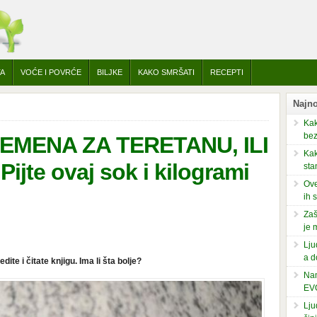
TA
VOĆE I POVRĆE
BILJKE
KAKO SMRŠATI
RECEPTI
Najno
Kak
bez
EMENA ZA TERETANU, ILI
Kak
jte ovaj sok i kilogrami
sta
Ove
ih 
Zaš
je 
Lju
a d
dite i čitate knjigu. Ima li šta bolje?
Nam
EV
Lju