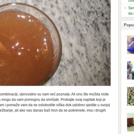
čin
Ser
da 
Popu
slje
kuti
form
mušk
nje,
kora
neob
kombinaciji, vjerovatno su vam već poznata. Ali ono što možda niste
kod 
ka mogu da vam pomognu da smršate. Probajte ovaj napitak koji je
preg
am i pomaže vam da se oslobodite viška dok udobno sjedite u svojoj
babi
ježbanje, ali ako vas danas baš mrzi da se pokrenete, ima i drugih
beba
i Ind
trad
njem
jedn
nam 