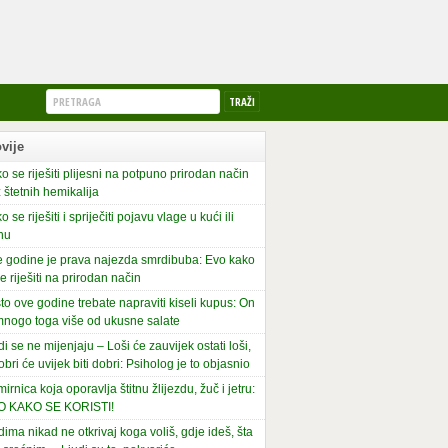
vije
o se riješiti plijesni na potpuno prirodan način
 štetnih hemikalija
o se riješiti i spriječiti pojavu vlage u kući ili
nu
 godine je prava najezda smrdibuba: Evo kako
se riješiti na prirodan način
to ove godine trebate napraviti kiseli kupus: On
mnogo toga više od ukusne salate
di se ne mijenjaju – Loši će zauvijek ostati loši,
obri će uvijek biti dobri: Psiholog je to objasnio
irnica koja oporavlja štitnu žlijezdu, žuč i jetru:
O KAKO SE KORISTI!
dima nikad ne otkrivaj koga voliš, gdje ideš, šta