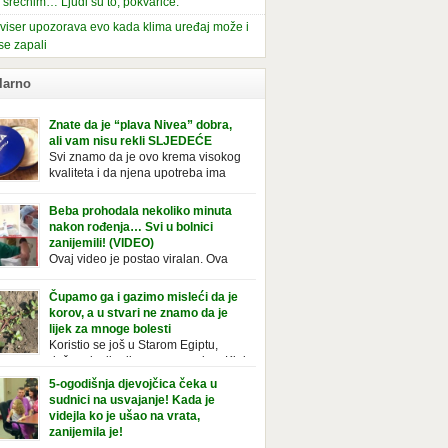
i srećnim… Ljudi su to, pokvariće.
viser upozorava evo kada klima uređaj može i
se zapali
larno
Znate da je “plava Nivea” dobra,
ali vam nisu rekli SLJEDEĆE
Svi znamo da je ovo krema visokog
kvaliteta i da njena upotreba ima
mnoge prednosti, ali da li ste znali
deće o njoj. Nivea krema u klasičnoj, plavoj
Beba prohodala nekoliko minuta
ji, prepoznatljivog mirisa i jednostavne
nakon rođenja… Svi u bolnici
ule, jeste nezamenljiv inventar u kupatilima i
zanijemili! (VIDEO)
araca i žena. Mnogi ljudi se ne odvajaju od
Ovaj video je postao viralan. Ova
 pa je čak nose sa […]
beba iz Brazila pokazuje svoje prve
ke. To je mnoge nasmijalo. Ovaj video je baš
Čupamo ga i gazimo misleći da je
ičan. Ne viđamo baš često ovakve korake
korov, a u stvari ne znamo da je
novorođenih beba. Video je snimila babica,
lijek za mnoge bolesti
ledalo ga je preko 80 miliona ljudi. Ove
Koristio se još u Starom Egiptu,
ce su ostale u čudu nakon što su vidjeli kako
duže od milenijuma se uzgaja u Kini
 želi […]
iji, Francuzi od njega prave različita
5-ogodišnja djevojčica čeka u
icionalna jela i čorbe… Jedino mi gazimo po
sudnici na usvajanje! Kada je
u, čupamo ga i bacamo kao korov! Tušt je
videjla ko je ušao na vrata,
ogodišnji, ali vrlo uporan “korov” koji, ka­da
zanijemila je!
se jednom nastani u bašti ili dvorištu, teško
Od kako je bila beba, Daniel je bila