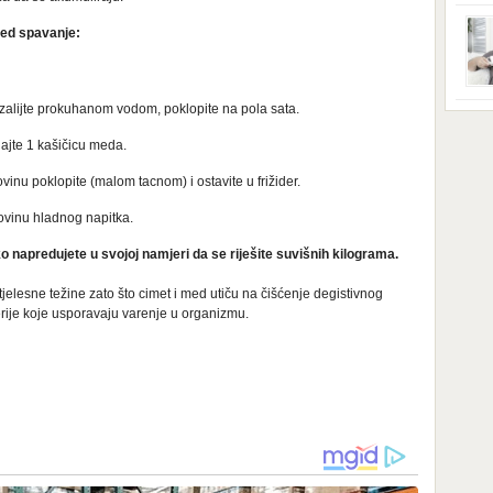
ga s
zbri
red spavanje:
godi
dobi
veom
poro
zahv
 i zalijte prokuhanom vodom, poklopite na pola sata.
se o
Dani
dese
ajte 1 kašičicu meda.
živo
nema
vinu poklopite (malom tacnom) i ostavite u frižider.
48 g
samo
lovinu hladnog napitka.
o napredujete u svojoj namjeri da se riješite suvišnih kilograma.
elesne težine zato što cimet i med utiču na čišćenje degistivnog
kterije koje usporavaju varenje u organizmu.