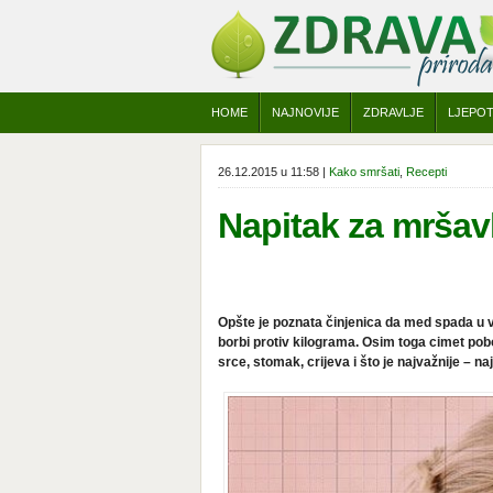
HOME
NAJNOVIJE
ZDRAVLJE
LJEPO
26.12.2015 u 11:58 |
Kako smršati
,
Recepti
Napitak za mršav
Opšte je poznata činjenica da med spada u 
borbi protiv kilograma. Osim toga cimet pobo
srce, stomak, crijeva i što je najvažnije – n