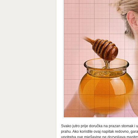
Svako jutro prije doručka na prazan stomak i 
prahu. Ako koristite ovaj napitak redovno, ga
upotreba ove mješavine ne dozvoljava mastim