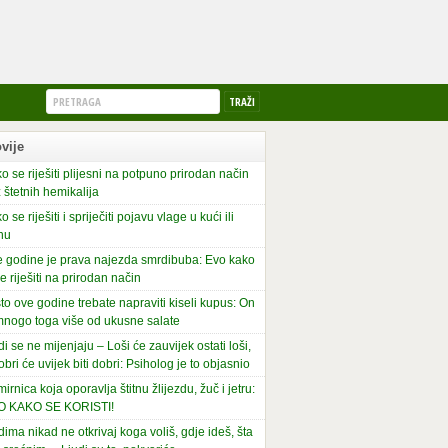
vije
o se riješiti plijesni na potpuno prirodan način
 štetnih hemikalija
o se riješiti i spriječiti pojavu vlage u kući ili
nu
 godine je prava najezda smrdibuba: Evo kako
se riješiti na prirodan način
to ove godine trebate napraviti kiseli kupus: On
mnogo toga više od ukusne salate
di se ne mijenjaju – Loši će zauvijek ostati loši,
obri će uvijek biti dobri: Psiholog je to objasnio
irnica koja oporavlja štitnu žlijezdu, žuč i jetru:
O KAKO SE KORISTI!
dima nikad ne otkrivaj koga voliš, gdje ideš, šta