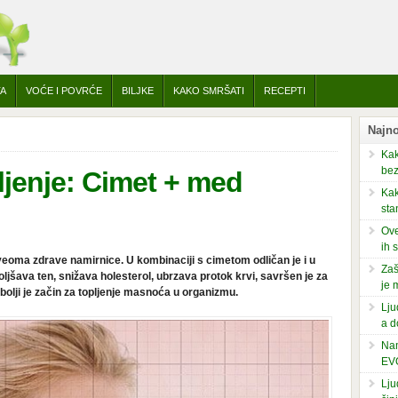
TA
VOĆE I POVRĆE
BILJKE
KAKO SMRŠATI
RECEPTI
Najno
Kak
bez
ljenje: Cimet + med
Kak
sta
Ove
ih 
veoma zdrave namirnice. U kombinaciji s cimetom odličan je i u
Zaš
ljšava ten, snižava holesterol, ubrzava protok krvi, savršen je za
je 
ajbolji je začin za topljenje masnoća u organizmu.
Lju
a d
Nam
EV
Lju