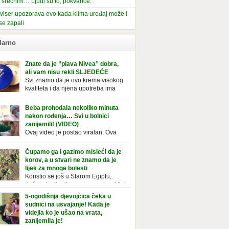
i srećnim… Ljudi su to, pokvariće.
viser upozorava evo kada klima uređaj može i
se zapali
larno
Znate da je “plava Nivea” dobra,
ali vam nisu rekli SLJEDEĆE
Svi znamo da je ovo krema visokog
kvaliteta i da njena upotreba ima
mnoge prednosti, ali da li ste znali
deće o njoj. Nivea krema u klasičnoj, plavoj
Beba prohodala nekoliko minuta
ji, prepoznatljivog mirisa i jednostavne
nakon rođenja… Svi u bolnici
ule, jeste nezamenljiv inventar u kupatilima i
zanijemili! (VIDEO)
araca i žena. Mnogi ljudi se ne odvajaju od
Ovaj video je postao viralan. Ova
 pa je čak nose sa […]
beba iz Brazila pokazuje svoje prve
ke. To je mnoge nasmijalo. Ovaj video je baš
Čupamo ga i gazimo misleći da je
ičan. Ne viđamo baš često ovakve korake
korov, a u stvari ne znamo da je
novorođenih beba. Video je snimila babica,
lijek za mnoge bolesti
ledalo ga je preko 80 miliona ljudi. Ove
Koristio se još u Starom Egiptu,
ce su ostale u čudu nakon što su vidjeli kako
duže od milenijuma se uzgaja u Kini
 želi […]
iji, Francuzi od njega prave različita
5-ogodišnja djevojčica čeka u
icionalna jela i čorbe… Jedino mi gazimo po
sudnici na usvajanje! Kada je
u, čupamo ga i bacamo kao korov! Tušt je
videjla ko je ušao na vrata,
ogodišnji, ali vrlo uporan “korov” koji, ka­da
zanijemila je!
se jednom nastani u bašti ili dvorištu, teško
Od kako je bila beba, Daniel je bila