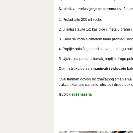
Napitak za mršavljenje se sprema uveče, p
1. Prokuhajte 200 ml vode.
2. U šolju stavite 1/2 kašičice cimeta u prahu
3. Kada se voda s cimetom malo prohladi, dod
4. Popijte pola šolje pred spavanje, drugu polo
5. Ujutru, na prazan stomak, popijte drugu po
Obim struka će se smanjivati i vidjećete kak
Ovaj tretman dovodi do značajnog smanjenja tj
trakta, uklanjaju parazite, gljivice i druge ba
Izvor:
uspesnazena