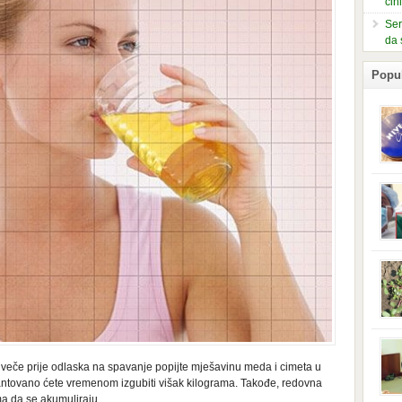
čin
Ser
da 
Popu
slje
kuti
form
mušk
nje,
kora
neob
kod 
preg
babi
beba
i Ind
trad
uveče prije odlaska na spavanje popijte mješavinu meda i cimeta u
njem
jedn
rantovano ćete vremenom izgubiti višak kilograma. Takođe, redovna
nam 
a da se akumuliraju.