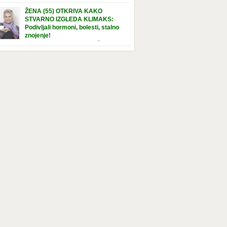
e […]
nuta u hraniteljskoj porodici. Sada, u svojoj 5.
ŽENA (55) OTKRIVA KAKO
ni, dočekala je momenat usvajanja, kada će
STVARNO IZGLEDA KLIMAKS:
ti novu, stalnu porodicu. Ovaj dan je bio
Podivljali hormoni, bolesti, stalno
a poseban za djevojčicu i njenu novu
znojenje!
dicu, ali je uskoro postao još čarobniji,
“Bila sam slomljena, naslušala sam
aljujući socijalnom radniku koji poznaje
 tome da ću uskoro izgledati kao da imam
el. Njenoj novoj porodici je […]
t godina više, i kako je to težak period u
tu žene, podloga za mnoge bolesti, gotovo da
 lijeka”, priča Violeta. “Kada sam napunila
odina, osjetila sam da mi je menopauze ne
 bliža, nego da već “kuca […]