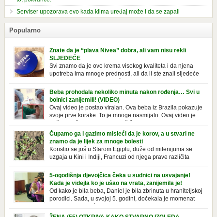
Serviser upozorava evo kada klima uređaj može i da se zapali
Popularno
Znate da je “plava Nivea” dobra, ali vam nisu rekli
SLJEDEĆE
Svi znamo da je ovo krema visokog kvaliteta i da njena
upotreba ima mnoge prednosti, ali da li ste znali sljedeće
o njoj. Nivea krema u klasičnoj, plavoj kutiji,
prepoznatljivog mirisa i jednostavne formule, jeste nezamenljiv inventar
Beba prohodala nekoliko minuta nakon rođenja… Svi u
u kupatilima i muškaraca i žena. Mnogi ljudi se ne odvajaju od nje, pa je
bolnici zanijemili! (VIDEO)
čak nose sa […]
Ovaj video je postao viralan. Ova beba iz Brazila pokazuje
svoje prve korake. To je mnoge nasmijalo. Ovaj video je
baš neobičan. Ne viđamo baš često ovakve korake kod
novorođenih beba. Video je snimila babica, pregledalo ga je preko 80
Čupamo ga i gazimo misleći da je korov, a u stvari ne
miliona ljudi. Ove babice su ostale u čudu nakon što su vidjeli kako
znamo da je lijek za mnoge bolesti
beba želi […]
Koristio se još u Starom Egiptu, duže od milenijuma se
uzgaja u Kini i Indiji, Francuzi od njega prave različita
tradicionalna jela i čorbe… Jedino mi gazimo po njemu,
čupamo ga i bacamo kao korov! Tušt je jednogodišnji, ali vrlo uporan
5-ogodišnja djevojčica čeka u sudnici na usvajanje!
“korov” koji, ka­da nam se jednom nastani u bašti ili dvorištu, teško ga se
Kada je videjla ko je ušao na vrata, zanijemila je!
[…]
Od kako je bila beba, Daniel je bila zbrinuta u hraniteljskoj
porodici. Sada, u svojoj 5. godini, dočekala je momenat
usvajanja, kada će dobiti novu, stalnu porodicu. Ovaj dan
je bio veoma poseban za djevojčicu i njenu novu porodicu, ali je uskoro