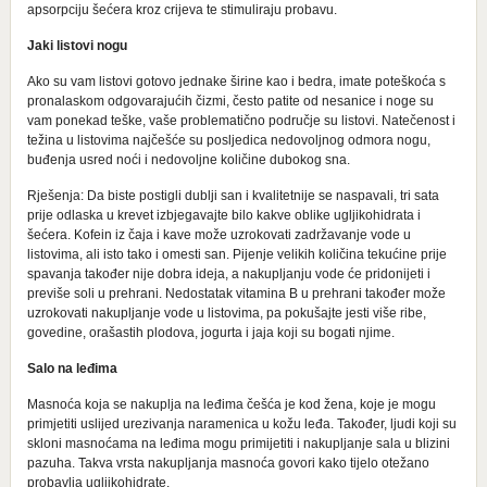
apsorpciju šećera kroz crijeva te stimuliraju probavu.
Jaki listovi nogu
Ako su vam listovi gotovo jednake širine kao i bedra, imate poteškoća s
pronalaskom odgovarajućih čizmi, često patite od nesanice i noge su
vam ponekad teške, vaše problematično područje su listovi. Natečenost i
težina u listovima najčešće su posljedica nedovoljnog odmora nogu,
buđenja usred noći i nedovoljne količine dubokog sna.
Rješenja: Da biste postigli dublji san i kvalitetnije se naspavali, tri sata
prije odlaska u krevet izbjegavajte bilo kakve oblike ugljikohidrata i
šećera. Kofein iz čaja i kave može uzrokovati zadržavanje vode u
listovima, ali isto tako i omesti san. Pijenje velikih količina tekućine prije
spavanja također nije dobra ideja, a nakupljanju vode će pridonijeti i
previše soli u prehrani. Nedostatak vitamina B u prehrani također može
uzrokovati nakupljanje vode u listovima, pa pokušajte jesti više ribe,
govedine, orašastih plodova, jogurta i jaja koji su bogati njime.
Salo na leđima
Masnoća koja se nakuplja na leđima češća je kod žena, koje je mogu
primjetiti uslijed urezivanja naramenica u kožu leđa. Također, ljudi koji su
skloni masnoćama na leđima mogu primijetiti i nakupljanje sala u blizini
pazuha. Takva vrsta nakupljanja masnoća govori kako tijelo otežano
probavlja ugljikohidrate.