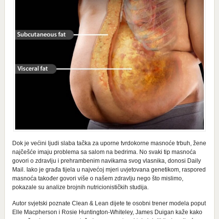
Dok je većini ljudi slaba tačka za uporne tvrdokorne masnoće trbuh, žene
najčešće imaju problema sa salom na bedrima. No svaki tip masnoća
govori o zdravlju i prehrambenim navikama svog vlasnika, donosi Daily
Mail. Iako je građa tijela u najvećoj mjeri uvjetovana genetikom, raspored
masnoća također govori više o našem zdravlju nego što mislimo,
pokazale su analize brojnih nutricionističkih studija.
Autor svjetski poznate Clean & Lean dijete te osobni trener modela poput
Elle Macpherson i Rosie Huntington-Whiteley, James Duigan kaže kako