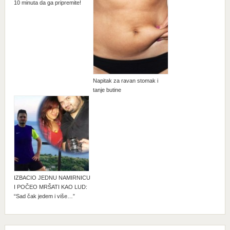
10 minuta da ga pripremite!
Napitak za ravan stomak i
tanje butine
IZBACIO JEDNU NAMIRNICU
I POČEO MRŠATI KAO LUD:
“Sad čak jedem i više…”