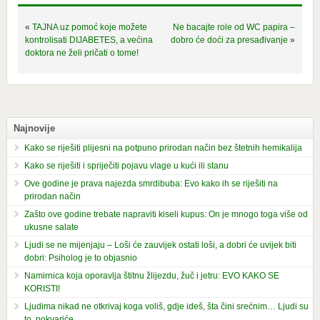
«
TAJNA uz pomoć koje možete
Ne bacajte role od WC papira –
kontrolisati DIJABETES, a većina
dobro će doći za presađivanje
»
doktora ne želi pričati o tome!
Najnovije
Kako se riješiti plijesni na potpuno prirodan način bez štetnih hemikalija
Kako se riješiti i spriječiti pojavu vlage u kući ili stanu
Ove godine je prava najezda smrdibuba: Evo kako ih se riješiti na
prirodan način
Zašto ove godine trebate napraviti kiseli kupus: On je mnogo toga više od
ukusne salate
Ljudi se ne mijenjaju – Loši će zauvijek ostati loši, a dobri će uvijek biti
dobri: Psiholog je to objasnio
Namirnica koja oporavlja štitnu žlijezdu, žuč i jetru: EVO KAKO SE
KORISTI!
Ljudima nikad ne otkrivaj koga voliš, gdje ideš, šta čini srećnim… Ljudi su
to, pokvariće.