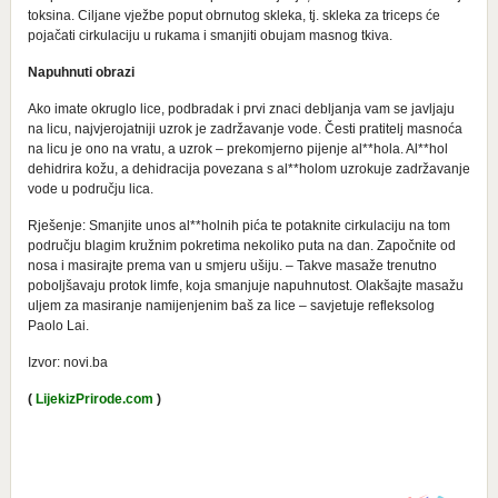
toksina. Ciljane vježbe poput obrnutog skleka, tj. skleka za triceps će
pojačati cirkulaciju u rukama i smanjiti obujam masnog tkiva.
Napuhnuti obrazi
Ako imate okruglo lice, podbradak i prvi znaci debljanja vam se javljaju
na licu, najvjerojatniji uzrok je zadržavanje vode. Česti pratitelj masnoća
na licu je ono na vratu, a uzrok – prekomjerno pijenje al**hola. Al**hol
dehidrira kožu, a dehidracija povezana s al**holom uzrokuje zadržavanje
vode u području lica.
Rješenje: Smanjite unos al**holnih pića te potaknite cirkulaciju na tom
području blagim kružnim pokretima nekoliko puta na dan. Započnite od
nosa i masirajte prema van u smjeru ušiju. – Takve masaže trenutno
poboljšavaju protok limfe, koja smanjuje napuhnutost. Olakšajte masažu
uljem za masiranje namijenjenim baš za lice – savjetuje refleksolog
Paolo Lai.
Izvor: novi.ba
(
LijekizPrirode.com
)