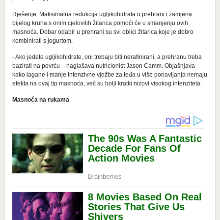
Rješenje: Maksimalna redukcija ugljikohidrata u prehrani i zamjena
bijelog kruha s onim cjelovitih žitarica pomoći će u smanjenju ovih
masnoća. Dobar odabir u prehrani su svi oblici žitarica koje je dobro
kombinirati s jogurtom.
- Ako jedete ugljikohidrate, oni trebaju biti nerafinirani, a prehranu treba
bazirati na povrću – naglašava nutricionist Jason Camm. Objašnjava
kako lagane i manje intenzivne vježbe za leđa u više ponavljanja nemaju
efekta na ovaj tip masnoća, već su bolji kratki nizovi visokog intenziteta.
Masnoća na rukama