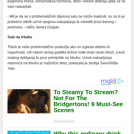
pogrešna hrana, neravnoteža hormona, stres i toksini diktiraju gdje će se
salo nakupljati.
- Mit je da se s problematičnih dijelova salo ne može maknuti, no za to je
potrebno otkriti uzrok njegova nakupljanja te odrediti pravi trening i
prehranu – ističe James Duigan.
Salo na trbuhu
Trbuh je vaše problematično područje ako on izgleda debelo ili
napuhnuto, niti nakon većeg gubitka težine niste imali ravan trbuh, a kod
svakog debljanja to prvo primijetite na trbuhu. Uzrok nakupljanja
masnoća na trbuhu je najčešće stres, pokazala je studija Sveučilišta
Yale.