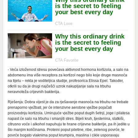
- Veća izloženost stresu povećava aktivnost hormona kortizola, a salo na
abdomenu ima više receptora za kortizol nego bilo koje druge masnoća
na tijelu – rekla je voditeljica studije, profesorica Elissa Epel. Također,
otkrili su da je drugi najčešći uzrok nakupljanje sala na trbuhu
neravnoteža crijevnih bakterija.
Rješenja: Dobra vijest je da za rješavanje masnoća na trbuhu ne trebate
prenaporno vježbati, jer će intenzivne aerobne vježbe pojačati
proizvodnju kortizola. Umirujuće vježbe poput dugih šetnji, joge i pilatesa
napast će salo na trbuhu i smanjiti stres. Bijeli kruh, tjestenina, slatkiši,
citrusno voće i alkohol napuhuju te hrane crijevne bakterije, pa ih jedite u
što manjim količinama. Proteini poput piletine, ribe, zelenog povrće, te
povrće bogato vlaknima poput krumpira, maslina i cikle usporavaju