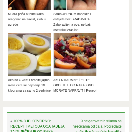
Mudra priča o tome kako
Samo JEDNOM nanesite i
reagovati na zavist, zlobu i
ostajete bez BRADAVICA:
uvrede
Zaboravite na ove, ne baš
estetske izrasline!
Ako se OVAKO hranite jajima,
AKO NIKADA NE ŽELITE
riješit ćete se najmanje 10
OBOLJETI OD RAKA, OVO
kilograma za samo 2 sedmice
MORATE NAPRAVITI! Recept!
«
100% DJELOTVORNO:
9 nevjerovatnih trikova sa
RECEPT I METODA OCA TADEJA
vrećicama od čaja. Pogledajte
ZA IZLJEČENJE OD RAKA
zašto ih više nećete bacati!
»