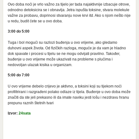
Ovo doba noći je vrlo važno za tijelo jer tada najaktivnije izbacuje otrove,
odnodno detoksicira se i obnavlja. Jetra ispušta toksine, stvara molekule
važne za probavu, doprinosi stvaranju nove krvi itd. Ako s njom nešto nije
u redu, budit ćete se u ovo doba.
3:00 do 5:00
Tuga i bol mogući su razlozi buđenja u ovo vrijeme, ako gledamo
duhovni aspek života. Od fizičkih razloga, moguće je da vam je hladno
dok spavate i procesi u tijelu se ne mogu odvijati pravilno. Također,
buđenje u ovo vrijeme može ukazivati na probleme s plućima i
nedovoljan ulazak kisika u organizam.
5:00 do 7:00
U ovo vrijeme debelo crijevo je aktivno, a toksini koji su tijekom noći
profiltrirani i razgrađeni polako odlaze iz tijela. Buđenje u ovo doba može
značiti da ste jeli prekasno ili da imate naviku jesti lošu i nezdravu hranu
prepunu raznih štetnih tvari
Izvor:
24sata