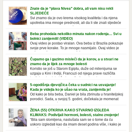
Znate da je “plava Nivea” dobra, ali vam nisu rekli
SLJEDEĆE
Svi znamo da je ovo krema visokog kvaliteta i da njena
upotreba ima mnoge prednosti, ali da li ste znali sljedeće
o njoj. Nivea krema u klasičnoj, plavoj kutiji,
prepoznatljivog mirisa i jednostavne formule, jeste nezamenljiv inventar
Beba prohodala nekoliko minuta nakon rođenja… Svi u
u kupatilima i muškaraca i žena. Mnogi ljudi se ne odvajaju od nje, pa je
bolnici zanijemili! (VIDEO)
čak nose sa […]
Ovaj video je postao viralan. Ova beba iz Brazila pokazuje
svoje prve korake. To je mnoge nasmijalo. Ovaj video je
baš neobičan. Ne viđamo baš često ovakve korake kod
novorođenih beba. Video je snimila babica, pregledalo ga je preko 80
Čupamo ga i gazimo misleći da je korov, a u stvari ne
miliona ljudi. Ove babice su ostale u čudu nakon što su vidjeli kako
znamo da je lijek za mnoge bolesti
beba želi […]
Koristio se još u Starom Egiptu, duže od milenijuma se
uzgaja u Kini i Indiji, Francuzi od njega prave različita
tradicionalna jela i čorbe… Jedino mi gazimo po njemu,
čupamo ga i bacamo kao korov! Tušt je jednogodišnji, ali vrlo uporan
5-ogodišnja djevojčica čeka u sudnici na usvajanje!
“korov” koji, ka­da nam se jednom nastani u bašti ili dvorištu, teško ga se
Kada je videjla ko je ušao na vrata, zanijemila je!
[…]
Od kako je bila beba, Daniel je bila zbrinuta u hraniteljskoj
porodici. Sada, u svojoj 5. godini, dočekala je momenat
usvajanja, kada će dobiti novu, stalnu porodicu. Ovaj dan
je bio veoma poseban za djevojčicu i njenu novu porodicu, ali je uskoro
ŽENA (55) OTKRIVA KAKO STVARNO IZGLEDA
postao još čarobniji, zahvaljujući socijalnom radniku koji poznaje
KLIMAKS: Podivljali hormoni, bolesti, stalno znojenje!
Daniel. Njenoj novoj porodici je […]
“Bila sam slomljena, naslušala sam se o tome da ću
uskoro izgledati kao da imam deset godina više, i kako je
to težak period u životu žene, podloga za mnoge bolesti,