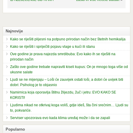
Najnovije
Kako se riješiti plijesni na potpuno prirodan način bez štetnih hemikalija
Kako se riješiti i spriječiti pojavu vlage u kući ili stanu
Ove godine je prava najezda smrdibuba: Evo kako ih se riješiti na
prirodan način
Zašto ove godine trebate napraviti kiseli kupus: On je mnogo toga više od
ukusne salate
Ljudi se ne mijenjaju – Loši će zauvijek ostati loši, a dobri će uvijek biti
dobri: Psiholog je to objasnio
Namirnica koja oporavlja štitnu žlijezdu, žuč i jetru: EVO KAKO SE
KORISTI!
Ljudima nikad ne otkrivaj koga voliš, gdje ideš, šta čini srećnim… Ljudi su
to, pokvariće.
Serviser upozorava evo kada klima uređaj može i da se zapali
Popularno