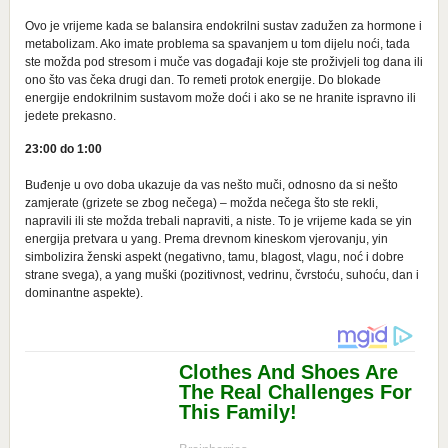
Ovo je vrijeme kada se balansira endokrilni sustav zadužen za hormone i
metabolizam. Ako imate problema sa spavanjem u tom dijelu noći, tada
ste možda pod stresom i muče vas događaji koje ste proživjeli tog dana ili
ono što vas čeka drugi dan. To remeti protok energije. Do blokade
energije endokrilnim sustavom može doći i ako se ne hranite ispravno ili
jedete prekasno.
23:00 do 1:00
Buđenje u ovo doba ukazuje da vas nešto muči, odnosno da si nešto
zamjerate (grizete se zbog nečega) – možda nečega što ste rekli,
napravili ili ste možda trebali napraviti, a niste. To je vrijeme kada se yin
energija pretvara u yang. Prema drevnom kineskom vjerovanju, yin
simbolizira ženski aspekt (negativno, tamu, blagost, vlagu, noć i dobre
strane svega), a yang muški (pozitivnost, vedrinu, čvrstoću, suhoću, dan i
dominantne aspekte).