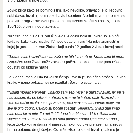
S blenderom u novi život
Zovko priča kako se pomirio s tim. Iako nevoljko, prihvatio je to, redovito
sebi davao inzulin, pomalo se bavio i sportom. Međutim, vremenom su se
pojavili i drugi zdravstveni problemi. Trigliceridi skočili su na 16, tlak na
150/100, pio je mnogo tableta…
Na Staru godinu 2013. odlučio je da je dosta bolesti i okrenuo je ploču
kada je, kako kaže, upalio TV i pogledao emisiju “Na rubu znanosti” u
kojoj je gost bio dr. Ivan Zirdum koji punih 12 godina živi na sirovoj hrani.
“
Gledao sam i razmišljao, pa zašto ne bih i ja probao. Kupio sam blender
i započeo novi život
”, kaže Zovko. U početku je, dodaje, bilo jako teško
odustati od ukusne hrane.
Za 7 dana imao je isto toliko iskušenja i sve ih je uspješno prošao. Za vrlo
kratko vrijeme pokazali su se rezultati. Šećer je spao na 5.
“
Nisam mogao vjerovati. Odlučio sam sebi više ne davati inzulin, jer mi je
bilo logično da pri takvoj prehrani šećer ne bi trebao rasti. Razmišljao
sam na način da ću, ako i pođe rasti, dati sebi inzulin i idemo dalje. Ali
sve je bilo dobro. Uskoro su počeli spadati i kilogrami. Svaki dan imao
sam pola kg manje. Za nekih 25 dana izgubio sam 11 kg. Sada sam
svjestan da sam se razbolio jer sam prkosio prirodi i jeo mrtvu hranu
”,
kaže Zovko koji je danas, 4 mjeseca nakon odluke prelaženja na sirovu
hranu potpuno drugi čovjek. Osim što više ne koristi inzulin, tlak mu je