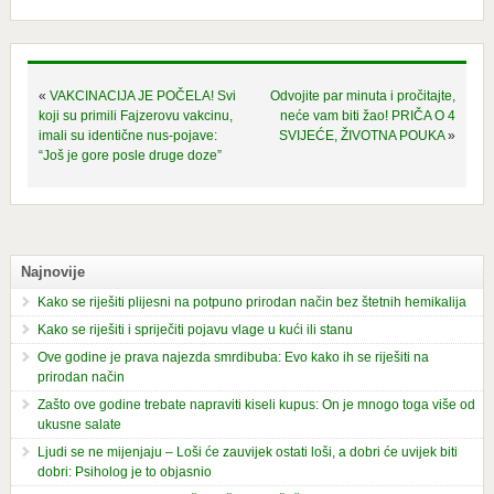
«
VAKCINACIJA JE POČELA! Svi
Odvojite par minuta i pročitajte,
koji su primili Fajzerovu vakcinu,
neće vam biti žao! PRIČA O 4
imali su identične nus-pojave:
SVIJEĆE, ŽIVOTNA POUKA
»
“Još je gore posle druge doze”
Najnovije
Kako se riješiti plijesni na potpuno prirodan način bez štetnih hemikalija
Kako se riješiti i spriječiti pojavu vlage u kući ili stanu
Ove godine je prava najezda smrdibuba: Evo kako ih se riješiti na
prirodan način
Zašto ove godine trebate napraviti kiseli kupus: On je mnogo toga više od
ukusne salate
Ljudi se ne mijenjaju – Loši će zauvijek ostati loši, a dobri će uvijek biti
dobri: Psiholog je to objasnio