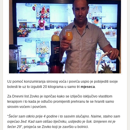
Uz pomoć konzumiranja sirovog voća i povrća uspio je pobijediti svoje
bolesti te uz to izgubiti 20 kilograma u samo tri
mjeseca
.
Za Dnevni list Zovko je ispričao kako se izliječio isključivo vlastitom
terapijom i to kada je odlučio promijeniti prehranu te se hraniti samo
sirovim voćem i povrćem.
“
Šećer sam otkrio prije 4 godine i to sasvim slučajno. Naime, stalno sam
osjećao žeđ. Kad sam otišao liječniku, uslijedio je šok. Izmjeren mi je
šećer 29
”, prisjeća se Zovko koji je završio u bolnici.