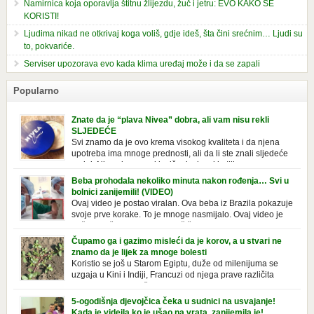
Namirnica koja oporavlja štitnu žlijezdu, žuč i jetru: EVO KAKO SE
KORISTI!
Ljudima nikad ne otkrivaj koga voliš, gdje ideš, šta čini srećnim… Ljudi su
to, pokvariće.
Serviser upozorava evo kada klima uređaj može i da se zapali
Popularno
Znate da je “plava Nivea” dobra, ali vam nisu rekli
SLJEDEĆE
Svi znamo da je ovo krema visokog kvaliteta i da njena
upotreba ima mnoge prednosti, ali da li ste znali sljedeće
o njoj. Nivea krema u klasičnoj, plavoj kutiji,
prepoznatljivog mirisa i jednostavne formule, jeste nezamenljiv inventar
Beba prohodala nekoliko minuta nakon rođenja… Svi u
u kupatilima i muškaraca i žena. Mnogi ljudi se ne odvajaju od nje, pa je
bolnici zanijemili! (VIDEO)
čak nose sa […]
Ovaj video je postao viralan. Ova beba iz Brazila pokazuje
svoje prve korake. To je mnoge nasmijalo. Ovaj video je
baš neobičan. Ne viđamo baš često ovakve korake kod
novorođenih beba. Video je snimila babica, pregledalo ga je preko 80
Čupamo ga i gazimo misleći da je korov, a u stvari ne
miliona ljudi. Ove babice su ostale u čudu nakon što su vidjeli kako
znamo da je lijek za mnoge bolesti
beba želi […]
Koristio se još u Starom Egiptu, duže od milenijuma se
uzgaja u Kini i Indiji, Francuzi od njega prave različita
tradicionalna jela i čorbe… Jedino mi gazimo po njemu,
čupamo ga i bacamo kao korov! Tušt je jednogodišnji, ali vrlo uporan
5-ogodišnja djevojčica čeka u sudnici na usvajanje!
“korov” koji, ka­da nam se jednom nastani u bašti ili dvorištu, teško ga se
Kada je videjla ko je ušao na vrata, zanijemila je!