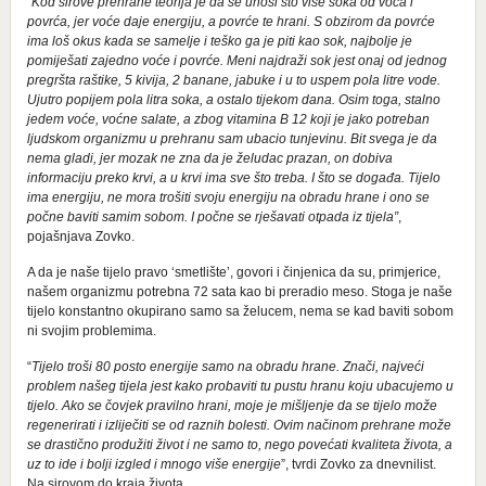
“Kod sirove prehrane teorija je da se unosi što više soka od voća i
povrća, jer voće daje energiju, a povrće te hrani. S obzirom da povrće
ima loš okus kada se samelje i teško ga je piti kao sok, najbolje je
pomiješati zajedno voće i povrće. Meni najdraži sok jest onaj od jednog
pregršta raštike, 5 kivija, 2 banane, jabuke i u to uspem pola litre vode.
Ujutro popijem pola litra soka, a ostalo tijekom dana. Osim toga, stalno
jedem voće, voćne salate, a zbog vitamina B 12 koji je jako potreban
ljudskom organizmu u prehranu sam ubacio tunjevinu. Bit svega je da
nema gladi, jer mozak ne zna da je želudac prazan, on dobiva
informaciju preko krvi, a u krvi ima sve što treba. I što se događa. Tijelo
ima energiju, ne mora trošiti svoju energiju na obradu hrane i ono se
počne baviti samim sobom. I počne se rješavati otpada iz tijela”
,
pojašnjava Zovko.
A da je naše tijelo pravo ‘smetlište’, govori i činjenica da su, primjerice,
našem organizmu potrebna 72 sata kao bi preradio meso. Stoga je naše
tijelo konstantno okupirano samo sa želucem, nema se kad baviti sobom
ni svojim problemima.
“
Tijelo troši 80 posto energije samo na obradu hrane. Znači, najveći
problem našeg tijela jest kako probaviti tu pustu hranu koju ubacujemo u
tijelo. Ako se čovjek pravilno hrani, moje je mišljenje da se tijelo može
regenerirati i izliječiti se od raznih bolesti. Ovim načinom prehrane može
se drastično produžiti život i ne samo to, nego povećati kvaliteta života, a
uz to ide i bolji izgled i mnogo više energije
”, tvrdi Zovko za dnevnilist.
Na sirovom do kraja života