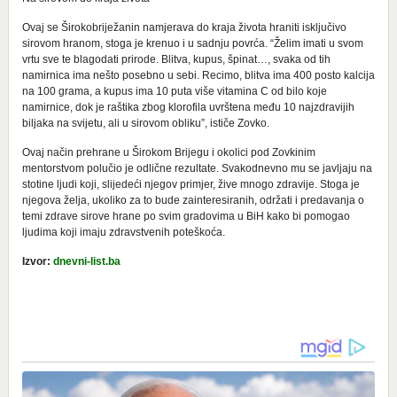
Ovaj se Širokobriježanin namjerava do kraja života hraniti isključivo
sirovom hranom, stoga je krenuo i u sadnju povrća. “Želim imati u svom
vrtu sve te blagodati prirode. Blitva, kupus, špinat…, svaka od tih
namirnica ima nešto posebno u sebi. Recimo, blitva ima 400 posto kalcija
na 100 grama, a kupus ima 10 puta više vitamina C od bilo koje
namirnice, dok je raštika zbog klorofila uvrštena među 10 najzdravijih
biljaka na svijetu, ali u sirovom obliku”, ističe Zovko.
Ovaj način prehrane u Širokom Brijegu i okolici pod Zovkinim
mentorstvom polučio je odlične rezultate. Svakodnevno mu se javljaju na
stotine ljudi koji, slijedeći njegov primjer, žive mnogo zdravije. Stoga je
njegova želja, ukoliko za to bude zainteresiranih, održati i predavanja o
temi zdrave sirove hrane po svim gradovima u BiH kako bi pomogao
ljudima koji imaju zdravstvenih poteškoća.
Izvor:
dnevni-list.ba