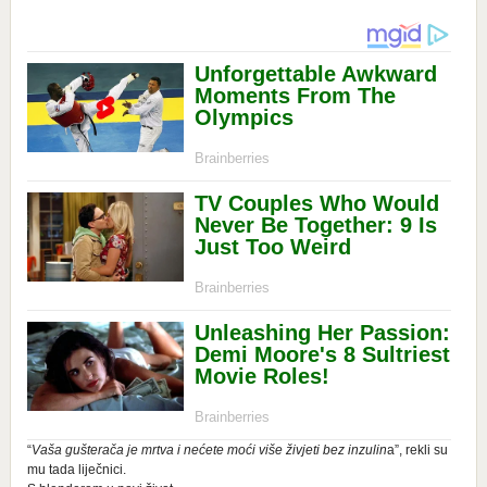
“
Vaša gušterača je mrtva i nećete moći više živjeti bez inzulin
a”, rekli su
mu tada liječnici.