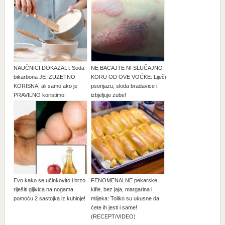
NAUČNICI DOKAZALI: Soda
NE BACAJTE NI SLUČAJNO
bikarbona JE IZUZETNO
KORU OD OVE VOĆKE: Liječi
KORISNA, ali samo ako je
psorijazu, skida bradavice i
PRAVILNO koristimo!
izbjeljuje zube!
Evo kako se učinkovito i brzo
FENOMENALNE pekarske
riješiti gljivica na nogama
kifle, bez jaja, margarina i
pomoću 2 sastojka iz kuhinje!
mlijeka: Toliko su ukusne da
ćete ih jesti i same!
(RECEPT/VIDEO)