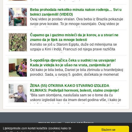
o njoj. Nivea krema u klasičnoj, plavoj kutiji,
prepoznatljivog mirisa i jednostavne formule, jeste nezamenljiv inventar
Beba prohodala nekoliko minuta nakon rođenja… Svi u
u kupatilima i muškaraca i žena. Mnogi ljudi se ne odvajaju od nje, pa je
bolnici zanijemili! (VIDEO)
čak nose sa […]
Ovaj video je postao viralan. Ova beba iz Brazila pokazuje
svoje prve korake. To je mnoge nasmijalo. Ovaj video je
baš neobičan. Ne viđamo baš često ovakve korake kod
novorođenih beba. Video je snimila babica, pregledalo ga je preko 80
Čupamo ga i gazimo misleći da je korov, a u stvari ne
miliona ljudi. Ove babice su ostale u čudu nakon što su vidjeli kako
znamo da je lijek za mnoge bolesti
beba želi […]
Koristio se još u Starom Egiptu, duže od milenijuma se
uzgaja u Kini i Indiji, Francuzi od njega prave različita
tradicionalna jela i čorbe… Jedino mi gazimo po njemu,
čupamo ga i bacamo kao korov! Tušt je jednogodišnji, ali vrlo uporan
5-ogodišnja djevojčica čeka u sudnici na usvajanje!
“korov” koji, ka­da nam se jednom nastani u bašti ili dvorištu, teško ga se
Kada je videjla ko je ušao na vrata, zanijemila je!
[…]
Od kako je bila beba, Daniel je bila zbrinuta u hraniteljskoj
porodici. Sada, u svojoj 5. godini, dočekala je momenat
usvajanja, kada će dobiti novu, stalnu porodicu. Ovaj dan
je bio veoma poseban za djevojčicu i njenu novu porodicu, ali je uskoro
ŽENA (55) OTKRIVA KAKO STVARNO IZGLEDA
postao još čarobniji, zahvaljujući socijalnom radniku koji poznaje
KLIMAKS: Podivljali hormoni, bolesti, stalno znojenje!
Daniel. Njenoj novoj porodici je […]
“Bila sam slomljena, naslušala sam se o tome da ću
uskoro izgledati kao da imam deset godina više, i kako je
to težak period u životu žene, podloga za mnoge bolesti,
gotovo da nema lijeka”, priča Violeta. “Kada sam napunila 48 godina,
osjetila sam da mi je menopauze ne samo bliža, nego da već “kuca […]
PRIVACY POLICY
USLOVI KORIŠTENJA
Lijekizprirode.com koristi kolačiće (cookies) kako bi
Slažem se
© 2013 LijekizPrirode. All rights reserved