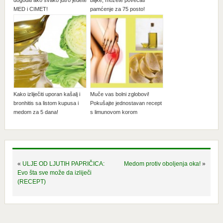
dogoditi ako svako jutro jedete
biljke, možete povećati
MED i CIMET!
pamćenje za 75 posto!
Kako izliječiti uporan kašalj i
Muče vas bolni zglobovi!
bronhitis sa listom kupusa i
Pokušajte jednostavan recept
medom za 5 dana!
s limunovom korom
«
ULJE OD LJUTIH PAPRIČICA:
Medom protiv oboljenja oka!
»
Evo šta sve može da izliječi
(RECEPT)