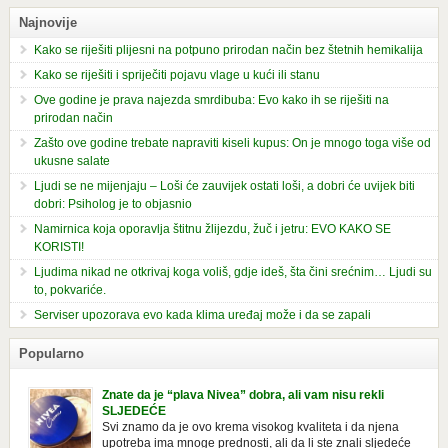
Najnovije
Kako se riješiti plijesni na potpuno prirodan način bez štetnih hemikalija
Kako se riješiti i spriječiti pojavu vlage u kući ili stanu
Ove godine je prava najezda smrdibuba: Evo kako ih se riješiti na
prirodan način
Zašto ove godine trebate napraviti kiseli kupus: On je mnogo toga više od
ukusne salate
Ljudi se ne mijenjaju – Loši će zauvijek ostati loši, a dobri će uvijek biti
dobri: Psiholog je to objasnio
Namirnica koja oporavlja štitnu žlijezdu, žuč i jetru: EVO KAKO SE
KORISTI!
Ljudima nikad ne otkrivaj koga voliš, gdje ideš, šta čini srećnim… Ljudi su
to, pokvariće.
Serviser upozorava evo kada klima uređaj može i da se zapali
Popularno
Znate da je “plava Nivea” dobra, ali vam nisu rekli
SLJEDEĆE
Svi znamo da je ovo krema visokog kvaliteta i da njena
upotreba ima mnoge prednosti, ali da li ste znali sljedeće