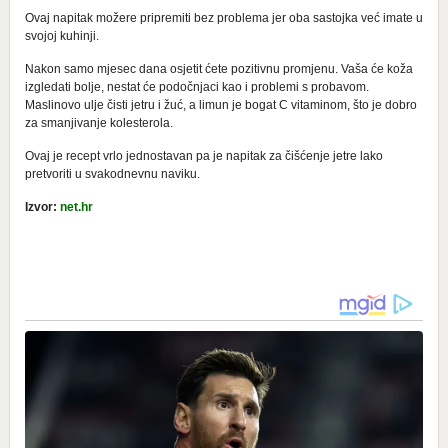
Ovaj napitak možere pripremiti bez problema jer oba sastojka već imate u
svojoj kuhinji.
Nakon samo mjesec dana osjetit ćete pozitivnu promjenu. Vaša će koža
izgledati bolje, nestat će podočnjaci kao i problemi s probavom.
Maslinovo ulje čisti jetru i žuć, a limun je bogat C vitaminom, što je dobro
za smanjivanje kolesterola.
Ovaj je recept vrlo jednostavan pa je napitak za čišćenje jetre lako
pretvoriti u svakodnevnu naviku.
Izvor:
net.hr