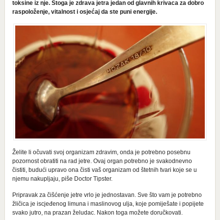
toksine iz nje. Stoga je zdrava jetra jedan od glavnih krivaca za dobro
raspoloženje, vitalnost i osjećaj da ste puni energije.
Želite li očuvati svoj organizam zdravim, onda je potrebno posebnu
pozornost obratiti na rad jetre. Ovaj organ potrebno je svakodnevno
čistiti, budući upravo ona čisti vaš organizam od štetnih tvari koje se u
njemu nakupljaju, piše Doctor Tipster.
Pripravak za čišćenje jetre vrlo je jednostavan. Sve što vam je potrebno
žličica je iscjeđenog limuna i maslinovog ulja, koje pomiješate i popijete
svako jutro, na prazan želudac. Nakon toga možete doručkovati.