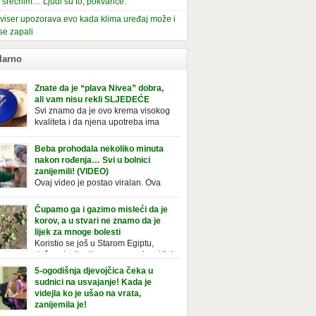
i srećnim… Ljudi su to, pokvariće.
viser upozorava evo kada klima uređaj može i
se zapali
larno
Znate da je “plava Nivea” dobra,
ali vam nisu rekli SLJEDEĆE
Svi znamo da je ovo krema visokog
kvaliteta i da njena upotreba ima
mnoge prednosti, ali da li ste znali
deće o njoj. Nivea krema u klasičnoj, plavoj
Beba prohodala nekoliko minuta
ji, prepoznatljivog mirisa i jednostavne
nakon rođenja… Svi u bolnici
ule, jeste nezamenljiv inventar u kupatilima i
zanijemili! (VIDEO)
araca i žena. Mnogi ljudi se ne odvajaju od
Ovaj video je postao viralan. Ova
 pa je čak nose sa […]
beba iz Brazila pokazuje svoje prve
ke. To je mnoge nasmijalo. Ovaj video je baš
Čupamo ga i gazimo misleći da je
ičan. Ne viđamo baš često ovakve korake
korov, a u stvari ne znamo da je
novorođenih beba. Video je snimila babica,
lijek za mnoge bolesti
ledalo ga je preko 80 miliona ljudi. Ove
Koristio se još u Starom Egiptu,
ce su ostale u čudu nakon što su vidjeli kako
duže od milenijuma se uzgaja u Kini
 želi […]
iji, Francuzi od njega prave različita
5-ogodišnja djevojčica čeka u
icionalna jela i čorbe… Jedino mi gazimo po
sudnici na usvajanje! Kada je
u, čupamo ga i bacamo kao korov! Tušt je
videjla ko je ušao na vrata,
ogodišnji, ali vrlo uporan “korov” koji, ka­da
zanijemila je!
se jednom nastani u bašti ili dvorištu, teško
Od kako je bila beba, Daniel je bila