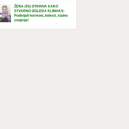
e […]
nuta u hraniteljskoj porodici. Sada, u svojoj 5.
ŽENA (55) OTKRIVA KAKO
ni, dočekala je momenat usvajanja, kada će
STVARNO IZGLEDA KLIMAKS:
ti novu, stalnu porodicu. Ovaj dan je bio
Podivljali hormoni, bolesti, stalno
a poseban za djevojčicu i njenu novu
znojenje!
dicu, ali je uskoro postao još čarobniji,
“Bila sam slomljena, naslušala sam
aljujući socijalnom radniku koji poznaje
 tome da ću uskoro izgledati kao da imam
el. Njenoj novoj porodici je […]
t godina više, i kako je to težak period u
tu žene, podloga za mnoge bolesti, gotovo da
 lijeka”, priča Violeta. “Kada sam napunila
odina, osjetila sam da mi je menopauze ne
 bliža, nego da već “kuca […]