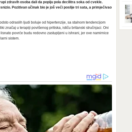
upi zdravih osoba dali da popiju pola decilitra soka od cvekle.
ga s
zbri
izio. Pozitivan učinak bio je još veći poslije tri sata, a primjećivao
godi
dobi
veom
odsto odraslih ljudi boluje od hipertenzije, sa stalnom tendencijom
poro
ki značaj u terapiji povišenog pritiska, ističu britanski stručnjaci. Oni
zahv
se o
Dani
lisnato povrće budu redovno zastupljeni u ishrani, jer ove namirnice
dese
arni sistem.
živo
nema
48 g
samo