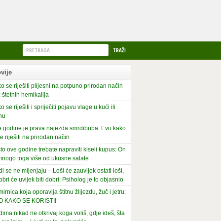
vije
o se riješiti plijesni na potpuno prirodan način
 štetnih hemikalija
o se riješiti i spriječiti pojavu vlage u kući ili
nu
 godine je prava najezda smrdibuba: Evo kako
se riješiti na prirodan način
to ove godine trebate napraviti kiseli kupus: On
mnogo toga više od ukusne salate
di se ne mijenjaju – Loši će zauvijek ostati loši,
obri će uvijek biti dobri: Psiholog je to objasnio
irnica koja oporavlja štitnu žlijezdu, žuč i jetru:
O KAKO SE KORISTI!
dima nikad ne otkrivaj koga voliš, gdje ideš, šta