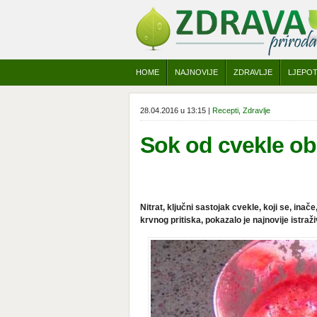
HOME
NAJNOVIJE
ZDRAVLJE
LJEPO
28.04.2016 u 13:15 |
Recepti
,
Zdravlje
Sok od cvekle oba
Nitrat, ključni sastojak cvekle, koji se, ina
krvnog pritiska, pokazalo je najnovije istraži