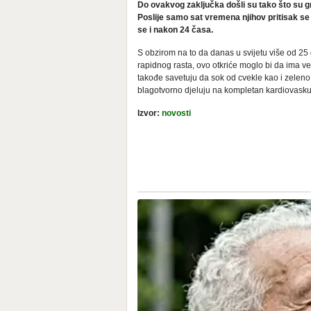
Do ovakvog zaključka došli su tako što su gr
Poslije samo sat vremena njihov pritisak se sn
se i nakon 24 časa.
S obzirom na to da danas u svijetu više od 25 
rapidnog rasta, ovo otkriće moglo bi da ima veli
takođe savetuju da sok od cvekle kao i zeleno 
blagotvorno djeluju na kompletan kardiovaskul
Izvor:
novosti