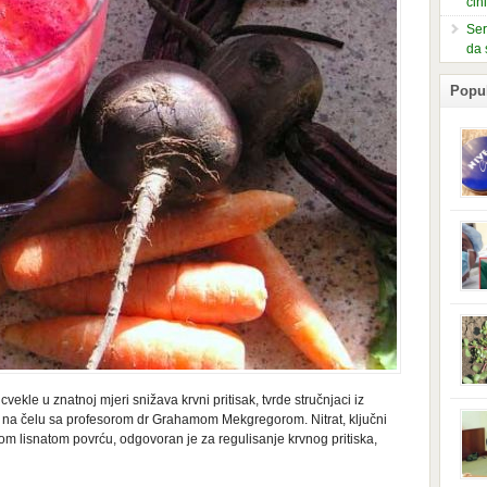
čin
Ser
da 
Popu
slje
kuti
form
mušk
nje,
kora
neob
kod 
preg
babi
kle u znatnoj mjeri snižava krvni pritisak, tvrde stručnjaci iz
beba
i Ind
 na čelu sa profesorom dr Grahamom Mekgregorom. Nitrat, ključni
trad
enom lisnatom povrću, odgovoran je za regulisanje krvnog pritiska,
njem
jedn
nam 