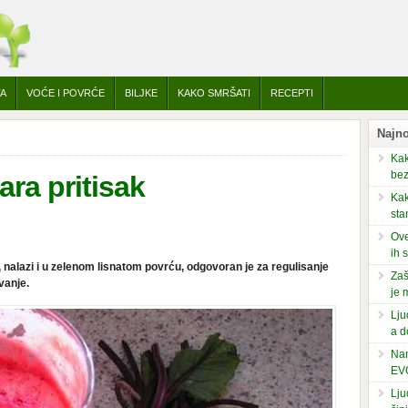
TA
VOĆE I POVRĆE
BILJKE
KAKO SMRŠATI
RECEPTI
Najno
Kak
bez
ra pritisak
Kak
sta
Ove
ih 
če, nalazi i u zelenom lisnatom povrću, odgovoran je za regulisanje
Zaš
vanje.
je 
Lju
a d
Nam
EV
Lju