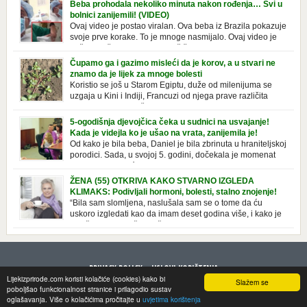
Beba prohodala nekoliko minuta nakon rođenja… Svi u
u kupatilima i muškaraca i žena. Mnogi ljudi se ne odvajaju od nje, pa je
bolnici zanijemili! (VIDEO)
čak nose sa […]
Ovaj video je postao viralan. Ova beba iz Brazila pokazuje
svoje prve korake. To je mnoge nasmijalo. Ovaj video je
baš neobičan. Ne viđamo baš često ovakve korake kod
novorođenih beba. Video je snimila babica, pregledalo ga je preko 80
Čupamo ga i gazimo misleći da je korov, a u stvari ne
miliona ljudi. Ove babice su ostale u čudu nakon što su vidjeli kako
znamo da je lijek za mnoge bolesti
beba želi […]
Koristio se još u Starom Egiptu, duže od milenijuma se
uzgaja u Kini i Indiji, Francuzi od njega prave različita
tradicionalna jela i čorbe… Jedino mi gazimo po njemu,
čupamo ga i bacamo kao korov! Tušt je jednogodišnji, ali vrlo uporan
5-ogodišnja djevojčica čeka u sudnici na usvajanje!
“korov” koji, ka­da nam se jednom nastani u bašti ili dvorištu, teško ga se
Kada je videjla ko je ušao na vrata, zanijemila je!
[…]
Od kako je bila beba, Daniel je bila zbrinuta u hraniteljskoj
porodici. Sada, u svojoj 5. godini, dočekala je momenat
usvajanja, kada će dobiti novu, stalnu porodicu. Ovaj dan
je bio veoma poseban za djevojčicu i njenu novu porodicu, ali je uskoro
ŽENA (55) OTKRIVA KAKO STVARNO IZGLEDA
postao još čarobniji, zahvaljujući socijalnom radniku koji poznaje
KLIMAKS: Podivljali hormoni, bolesti, stalno znojenje!
Daniel. Njenoj novoj porodici je […]
“Bila sam slomljena, naslušala sam se o tome da ću
uskoro izgledati kao da imam deset godina više, i kako je
to težak period u životu žene, podloga za mnoge bolesti,
gotovo da nema lijeka”, priča Violeta. “Kada sam napunila 48 godina,
osjetila sam da mi je menopauze ne samo bliža, nego da već “kuca […]
PRIVACY POLICY
USLOVI KORIŠTENJA
Lijekizprirode.com koristi kolačiće (cookies) kako bi
Slažem se
© 2013 LijekizPrirode. All rights reserved
poboljšao funkcionalnost stranice i prilagodio sustav
oglašavanja. Više o kolačićima pročitajte u
uvjetima korištenja