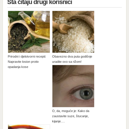
Šta čitaju drugi korisnici
Prirodni i djelotvorni recepti:
Obavezno dva puta godišnje
Napravite losion protiv
uradite ovo sa rižom!
opadanja kose
O, da, moguće je: Kako da
zaustavite suze, štucanje,
kijanje….