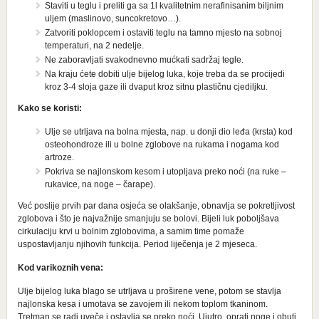
Staviti u teglu i preliti ga sa 1l kvalitetnim nerafinisanim biljnim
uljem (maslinovo, suncokretovo…).
Zatvoriti poklopcem i ostaviti teglu na tamno mjesto na sobnoj
temperaturi, na 2 nedelje.
Ne zaboravljati svakodnevno mućkati sadržaj tegle.
Na kraju ćete dobiti ulje bijelog luka, koje treba da se procijedi
kroz 3-4 sloja gaze ili dvaput kroz sitnu plastičnu cjediljku.
Kako se koristi:
Ulje se utrljava na bolna mjesta, nap. u donji dio leđa (krsta) kod
osteohondroze ili u bolne zglobove na rukama i nogama kod
artroze.
Pokriva se najlonskom kesom i utopljava preko noći (na ruke –
rukavice, na noge – čarape).
Već poslije prvih par dana osjeća se olakšanje, obnavlja se pokretljivost
zglobova i što je najvažnije smanjuju se bolovi. Bijeli luk poboljšava
cirkulaciju krvi u bolnim zglobovima, a samim time pomaže
uspostavljanju njihovih funkcija. Period liječenja je 2 mjeseca.
Kod varikoznih vena:
Ulje bijelog luka blago se utrljava u proširene vene, potom se stavlja
najlonska kesa i umotava se zavojem ili nekom toplom tkaninom.
Tretman se radi uveče i ostavlja se preko noći. Ujutro, oprati noge i obuti