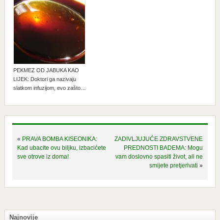
PEKMEZ OD JABUKA KAO
LIJEK: Doktori ga nazivaju
slatkom infuzijom, evo zašto…
«
PRAVA BOMBA KISEONIKA:
ZADIVLJUJUĆE ZDRAVSTVENE
Kad ubacite ovu biljku, izbacićete
PREDNOSTI BADEMA: Mogu
sve otrove iz doma!
vam doslovno spasiti život, ali ne
smijete pretjerivati
»
Najnovije