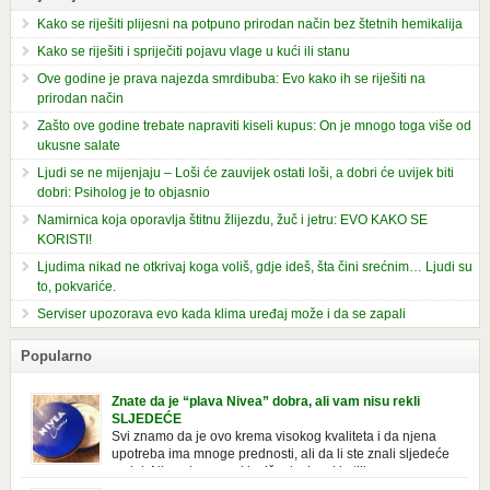
Kako se riješiti plijesni na potpuno prirodan način bez štetnih hemikalija
Kako se riješiti i spriječiti pojavu vlage u kući ili stanu
Ove godine je prava najezda smrdibuba: Evo kako ih se riješiti na
prirodan način
Zašto ove godine trebate napraviti kiseli kupus: On je mnogo toga više od
ukusne salate
Ljudi se ne mijenjaju – Loši će zauvijek ostati loši, a dobri će uvijek biti
dobri: Psiholog je to objasnio
Namirnica koja oporavlja štitnu žlijezdu, žuč i jetru: EVO KAKO SE
KORISTI!
Ljudima nikad ne otkrivaj koga voliš, gdje ideš, šta čini srećnim… Ljudi su
to, pokvariće.
Serviser upozorava evo kada klima uređaj može i da se zapali
Popularno
Znate da je “plava Nivea” dobra, ali vam nisu rekli
SLJEDEĆE
Svi znamo da je ovo krema visokog kvaliteta i da njena
upotreba ima mnoge prednosti, ali da li ste znali sljedeće
o njoj. Nivea krema u klasičnoj, plavoj kutiji,
prepoznatljivog mirisa i jednostavne formule, jeste nezamenljiv inventar