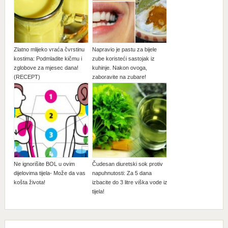
Zlatno mlijeko vraća čvrstinu
Napravio je pastu za bijele
kostima: Podmladite kičmu i
zube koristeći sastojak iz
zglobove za mjesec dana!
kuhinje. Nakon ovoga,
(RECEPT)
zaboravite na zubare!
Ne ignorišite BOL u ovim
Čudesan diuretski sok protiv
dijelovima tijela- Može da vas
napuhnutosti: Za 5 dana
košta života!
izbacite do 3 litre viška vode iz
tijela!