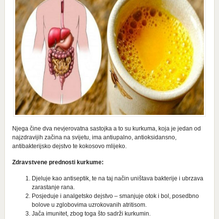
Njega čine dva nevjerovatna sastojka a to su kurkuma, koja je jedan od
najzdravijih začina na svijetu, ima antiupalno, antioksidansno,
antibakterijsko dejstvo te kokosovo mlijeko.
Zdravstvene prednosti kurkume:
Djeluje kao antiseptik, te na taj način uništava bakterije i ubrzava
zarastanje rana.
Posjeduje i analgetsko dejstvo – smanjuje otok i bol, posedbno
bolove u zglobovima uzrokovanih atritisom.
Jača imunitet, zbog toga što sadrži kurkumin.