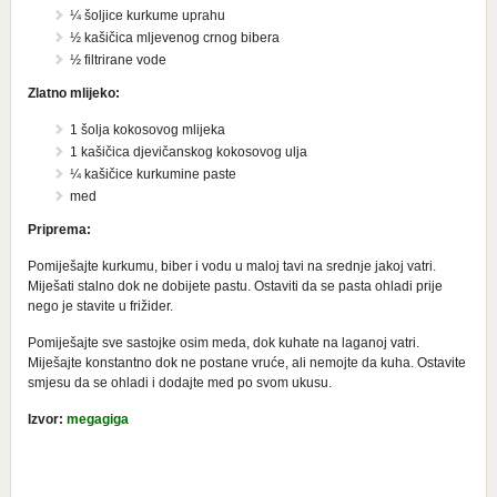
¼ šoljice kurkume uprahu
½ kašičica mljevenog crnog bibera
½ filtrirane vode
Zlatno mlijeko:
1 šolja kokosovog mlijeka
1 kašičica djevičanskog kokosovog ulja
¼ kašičice kurkumine paste
med
Priprema:
Pomiješajte kurkumu, biber i vodu u maloj tavi na srednje jakoj vatri.
Miješati stalno dok ne dobijete pastu. Ostaviti da se pasta ohladi prije
nego je stavite u frižider.
Pomiješajte sve sastojke osim meda, dok kuhate na laganoj vatri.
Miješajte konstantno dok ne postane vruće, ali nemojte da kuha. Ostavite
smjesu da se ohladi i dodajte med po svom ukusu.
Izvor:
megagiga