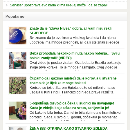
Serviser upozorava evo kada klima uređaj može i da se zapali
Popularno
Znate da je “plava Nivea” dobra, ali vam nisu rekli
SLJEDEĆE
Svi znamo da je ovo krema visokog kvaliteta i da njena
upotreba ima mnoge prednosti, ali da li ste znali sljedeće
o njoj. Nivea krema u klasičnoj, plavoj kutiji,
prepoznatljivog mirisa i jednostavne formule, jeste nezamenljiv inventar
Beba prohodala nekoliko minuta nakon rođenja… Svi u
u kupatilima i muškaraca i žena. Mnogi ljudi se ne odvajaju od nje, pa je
bolnici zanijemili! (VIDEO)
čak nose sa […]
Ovaj video je postao viralan. Ova beba iz Brazila pokazuje
svoje prve korake. To je mnoge nasmijalo. Ovaj video je
baš neobičan. Ne viđamo baš često ovakve korake kod
novorođenih beba. Video je snimila babica, pregledalo ga je preko 80
Čupamo ga i gazimo misleći da je korov, a u stvari ne
miliona ljudi. Ove babice su ostale u čudu nakon što su vidjeli kako
znamo da je lijek za mnoge bolesti
beba želi […]
Koristio se još u Starom Egiptu, duže od milenijuma se
uzgaja u Kini i Indiji, Francuzi od njega prave različita
tradicionalna jela i čorbe… Jedino mi gazimo po njemu,
čupamo ga i bacamo kao korov! Tušt je jednogodišnji, ali vrlo uporan
5-ogodišnja djevojčica čeka u sudnici na usvajanje!
“korov” koji, ka­da nam se jednom nastani u bašti ili dvorištu, teško ga se
Kada je videjla ko je ušao na vrata, zanijemila je!
[…]
Od kako je bila beba, Daniel je bila zbrinuta u hraniteljskoj
porodici. Sada, u svojoj 5. godini, dočekala je momenat
usvajanja, kada će dobiti novu, stalnu porodicu. Ovaj dan
je bio veoma poseban za djevojčicu i njenu novu porodicu, ali je uskoro
ŽENA (55) OTKRIVA KAKO STVARNO IZGLEDA