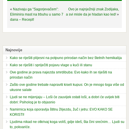
«
Nazivaju ga “Sagorjevačem”:
Ovo je najnježniji znak Zodijaka,
Eliminira mast na trbuhu u samo 7
a svi misle da je hladan kao led!
»
dana – Recept!
Najnovije
Kako se riješiti plijesni na potpuno prirodan način bez štetnih hemikalija
Kako se riješiti i spriječiti pojavu vlage u kući ili stanu
Ove godine je prava najezda smrdibuba: Evo kako ih se riješiti na
prirodan način
Zašto ove godine trebate napraviti kiseli kupus: On je mnogo toga više od
ukusne salate
Ljudi se ne mijenjaju – Loši će zauvijek ostati loši, a dobri će uvijek biti
dobri: Psiholog je to objasnio
Namirnica koja oporavlja štitnu žlijezdu, žuč i jetru: EVO KAKO SE
KORISTI!
Ljudima nikad ne otkrivaj koga voliš, gdje ideš, šta čini srećnim… Ljudi su
to, pokvariće.