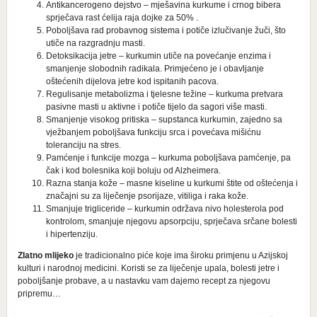
Antikancerogeno dejstvo – mješavina kurkume i crnog bibera
sprječava rast ćelija raja dojke za 50% .
Poboljšava rad probavnog sistema i potiče izlučivanje žuči, što
utiče na razgradnju masti.
Detoksikacija jetre – kurkumin utiče na povećanje enzima i
smanjenje slobodnih radikala. Primjećeno je i obavljanje
oštećenih dijelova jetre kod ispitanih pacova.
Regulisanje metabolizma i tjelesne težine – kurkuma pretvara
pasivne masti u aktivne i potiče tijelo da sagori više masti.
Smanjenje visokog pritiska – supstanca kurkumin, zajedno sa
vježbanjem poboljšava funkciju srca i povećava mišićnu
toleranciju na stres.
Pamćenje i funkcije mozga – kurkuma poboljšava pamćenje, pa
čak i kod bolesnika koji boluju od Alzheimera.
Razna stanja kože – masne kiseline u kurkumi štite od oštećenja i
značajni su za liječenje psorijaze, vitiliga i raka kože.
Smanjuje trigliceride – kurkumin održava nivo holesterola pod
kontrolom, smanjuje njegovu apsorpciju, sprječava srčane bolesti
i hipertenziju.
Zlatno mlijeko
je tradicionalno piće koje ima široku primjenu u Azijskoj
kulturi i narodnoj medicini. Koristi se za liječenje upala, bolesti jetre i
poboljšanje probave, a u nastavku vam dajemo recept za njegovu
pripremu…