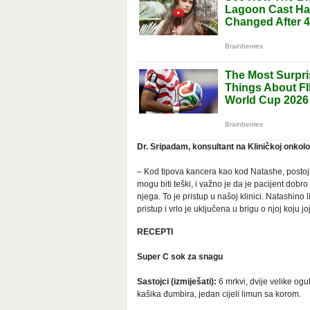
Dr. Sripadam, konsultant na Kliničkoj onkolo
– Kod tipova kancera kao kod Natashe, postoji 
mogu biti teški, i važno je da je pacijent dobr
njega. To je pristup u našoj klinici. Natashino 
pristup i vrlo je uključena u brigu o njoj koju j
RECEPTI
Super C sok za snagu
Sastojci (izmiješati):
6 mrkvi, dvije velike ogu
kašika đumbira, jedan cijeli limun sa korom.