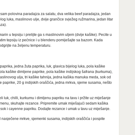
 osam polovina paradajza za salatu, dva velika beef paradajza, jedan
ijelog luka, maslinovo ulje, dvije grančice svježeg ružmarina, jedan litar
za).
užmarin u tepsiju i prelijte ga s maslinovim uljem (dvije kašike). Pecite u
atim tepsiju iz pećnice i u blenderu pomiješajte sa bazom. Kada
odgrijte na željenu temperaturu.
aprika, jedna žuta paprika, luk, glavica bijelog luka, pola kašike
ola kašike dimljene paprike, pola kašike indijskog šafrana (kurkuma),
slinovog ulja, tri kašike tahnija, jedna kašika manuka meda, sok od
 paprike, 20 g indijskih oraščića, jedna mrkva, sjeme susama, nešto
eli luk, chilli, kurkumu i dimljenu papriku na tavu i pržite uz miješanje
emenu, skuhajte rezance. Pripremite umak miješajući sedam kašika
sok i cayenne papriku. Dodajte rezance i umak u tavu uz miješanje.
 nasječene mrkve, sjemenki susama, indijskih oraščića i pospite