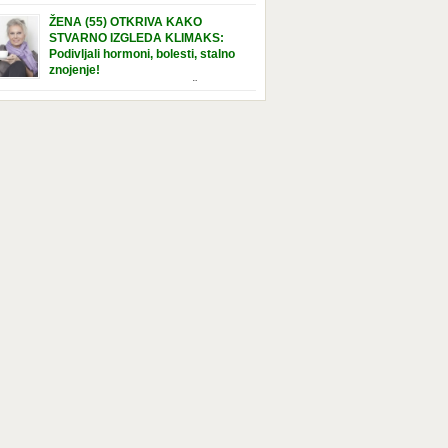
e […]
nuta u hraniteljskoj porodici. Sada, u svojoj 5.
ŽENA (55) OTKRIVA KAKO
ni, dočekala je momenat usvajanja, kada će
STVARNO IZGLEDA KLIMAKS:
ti novu, stalnu porodicu. Ovaj dan je bio
Podivljali hormoni, bolesti, stalno
a poseban za djevojčicu i njenu novu
znojenje!
dicu, ali je uskoro postao još čarobniji,
“Bila sam slomljena, naslušala sam
aljujući socijalnom radniku koji poznaje
 tome da ću uskoro izgledati kao da imam
el. Njenoj novoj porodici je […]
t godina više, i kako je to težak period u
tu žene, podloga za mnoge bolesti, gotovo da
 lijeka”, priča Violeta. “Kada sam napunila
odina, osjetila sam da mi je menopauze ne
 bliža, nego da već “kuca […]