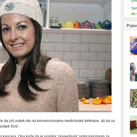
čin
Ser
da 
Popu
slje
kuti
form
mušk
nje,
kora
neob
kod 
preg
babi
beba
i Ind
trad
že da još uvijek ide na konvencionalne medicinske tretmane, ali da su
njem
uvijek živa”.
jedn
nam 
g kancera. Ona kaže da je postala “opsjednuta” nutricionizmom za