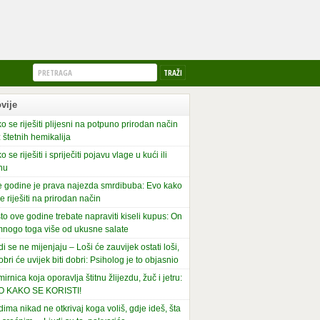
vije
o se riješiti plijesni na potpuno prirodan način
 štetnih hemikalija
o se riješiti i spriječiti pojavu vlage u kući ili
nu
 godine je prava najezda smrdibuba: Evo kako
se riješiti na prirodan način
to ove godine trebate napraviti kiseli kupus: On
mnogo toga više od ukusne salate
di se ne mijenjaju – Loši će zauvijek ostati loši,
obri će uvijek biti dobri: Psiholog je to objasnio
irnica koja oporavlja štitnu žlijezdu, žuč i jetru:
O KAKO SE KORISTI!
dima nikad ne otkrivaj koga voliš, gdje ideš, šta