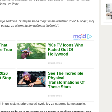
ga s
zbri
šansu za život.
godi
dobi
:
veom
poro
dvije sedmice. Sumnjali su da mogu imati kvalitetan život. U očaju, moj
zahv
se o
u potrazi za alternativnim načinom liječenja”
.
Dani
dese
živo
nema
48 g
samo
 imuni sistem, pripremajući svoju krv za naporne kemoterapije.