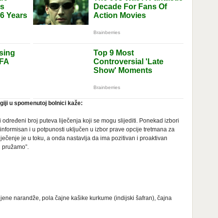
giji u spomenutoj bolnici kaže:
određeni broj puteva liječenja koji se mogu slijediti. Ponekad izbori
o informisan i u potpunosti uključen u izbor prave opcije tretmana za
liječenje je u toku, a onda nastavlja da ima pozitivan i proaktivan
oj pružamo”.
ljene narandže, pola čajne kašike kurkume (indijski šafran), čajna