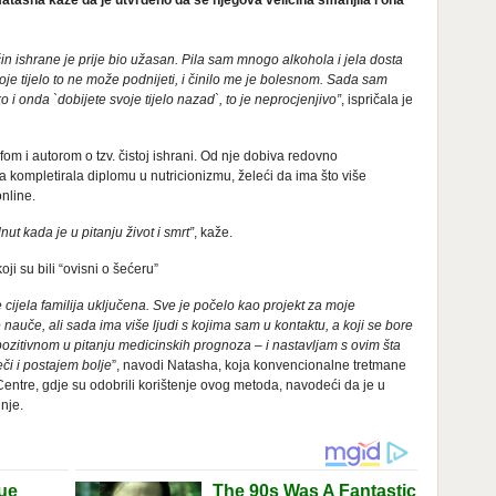
Natasha kaže da je utvrđeno da se njegova veličina smanjila i ona
in ishrane je prije bio užasan. Pila sam mnogo alkohola i jela dosta
je tijelo to ne može podnijeti, i činilo me je bolesnom. Sada sam
 onda `dobijete svoje tijelo nazad`, to je neprocjenjivo”
, ispričala je
efom i autorom o tzv. čistoj ishrani. Od nje dobiva redovno
ma kompletirala diplomu u nutricionizmu, želeći da ima što više
online.
t kada je u pitanju život i smrt”
, kaže.
ji su bili “ovisni o šećeru”
 cijela familija uključena. Sve je počelo kao projekt za moje
me nauče, ali sada ima više ljudi s kojima sam u kontaktu, a koji se bore
ozitivnom u pitanju medicinskih prognoza – i nastavljam s ovim šta
či i postajem bolje
”, navodi Natasha, koja konvencionalne tretmane
 Centre, gdje su odobrili korištenje ovog metoda, navodeći da je u
inje.