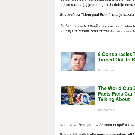
koji smatra da joj je pomogao da dobije novu 
Govoreći za “Liverpool Echo”, ona je kazala
“Doktori su bili iznenađeni da sam preživjela 
suprug i ja `surfali` smo Internetom dan i noć 
Danas ova žena jede voće kako bi ojačala svoj