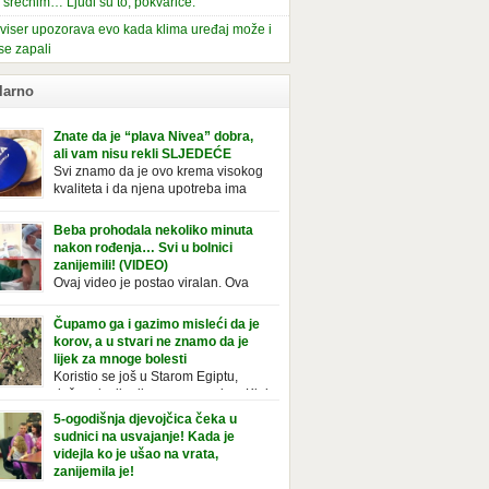
i srećnim… Ljudi su to, pokvariće.
viser upozorava evo kada klima uređaj može i
se zapali
larno
Znate da je “plava Nivea” dobra,
ali vam nisu rekli SLJEDEĆE
Svi znamo da je ovo krema visokog
kvaliteta i da njena upotreba ima
mnoge prednosti, ali da li ste znali
deće o njoj. Nivea krema u klasičnoj, plavoj
Beba prohodala nekoliko minuta
ji, prepoznatljivog mirisa i jednostavne
nakon rođenja… Svi u bolnici
ule, jeste nezamenljiv inventar u kupatilima i
zanijemili! (VIDEO)
araca i žena. Mnogi ljudi se ne odvajaju od
Ovaj video je postao viralan. Ova
 pa je čak nose sa […]
beba iz Brazila pokazuje svoje prve
ke. To je mnoge nasmijalo. Ovaj video je baš
Čupamo ga i gazimo misleći da je
ičan. Ne viđamo baš često ovakve korake
korov, a u stvari ne znamo da je
novorođenih beba. Video je snimila babica,
lijek za mnoge bolesti
ledalo ga je preko 80 miliona ljudi. Ove
Koristio se još u Starom Egiptu,
ce su ostale u čudu nakon što su vidjeli kako
duže od milenijuma se uzgaja u Kini
 želi […]
iji, Francuzi od njega prave različita
5-ogodišnja djevojčica čeka u
icionalna jela i čorbe… Jedino mi gazimo po
sudnici na usvajanje! Kada je
u, čupamo ga i bacamo kao korov! Tušt je
videjla ko je ušao na vrata,
ogodišnji, ali vrlo uporan “korov” koji, ka­da
zanijemila je!
se jednom nastani u bašti ili dvorištu, teško
Od kako je bila beba, Daniel je bila