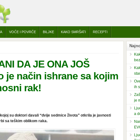
TA
VOĆE I POVRĆE
BILJKE
KAKO SMRŠATI
RECEPTI
Najno
Kak
bez
ANI DA JE ONA JOŠ
Kak
 je način ishrane sa kojim
sta
Ove
osni rak!
ih 
Zaš
je 
Lju
a d
joj su doktori davali “dvije sedmice života” otkrila je javnosti
orbi sa teškim oblikom raka.
Nam
EV
Lju