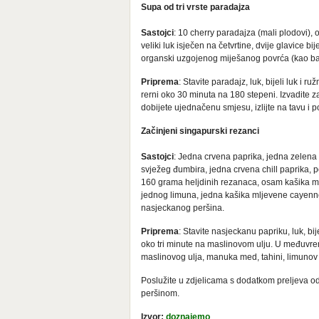
Supa od tri vrste paradajza
Sastojci
: 10 cherry paradajza (mali plodovi),
veliki luk isječen na četvrtine, dvije glavice b
organski uzgojenog miješanog povrća (kao ba
Priprema
: Stavite paradajz, luk, bijeli luk i r
rerni oko 30 minuta na 180 stepeni. Izvadite z
dobijete ujednačenu smjesu, izlijte na tavu i p
Začinjeni singapurski rezanci
Sastojci
: Jedna crvena paprika, jedna zelena p
svježeg đumbira, jedna crvena chill paprika, p
160 grama heljdinih rezanaca, osam kašika ma
jednog limuna, jedna kašika mljevene cayenne
nasjeckanog peršina.
Priprema
: Stavite nasjeckanu papriku, luk, bij
oko tri minute na maslinovom ulju. U međuvr
maslinovog ulja, manuka med, tahini, limunov 
Poslužite u zdjelicama s dodatkom preljeva od
peršinom.
Izvor:
doznajemo