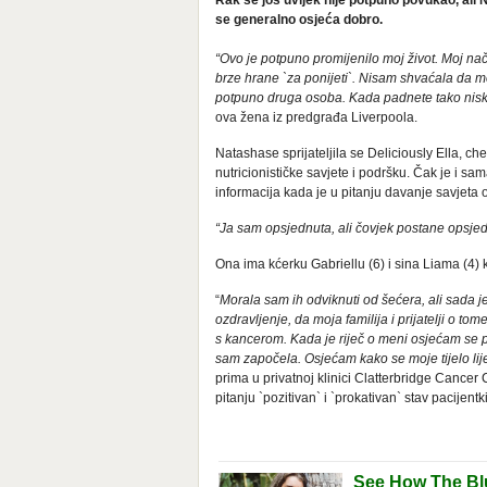
Rak se još uvijek nije potpuno povukao, ali 
se generalno osjeća dobro.
“Ovo je potpuno promijenilo moj život. Moj nač
brze hrane `za ponijeti`. Nisam shvaćala da mo
potpuno druga osoba. Kada padnete tako nisko i
ova žena iz predgrađa Liverpoola.
Natashase sprijateljila se Deliciously Ella, ch
nutricionističke savjete i podršku. Čak je i sa
informacija kada je u pitanju davanje savjeta 
“Ja sam opsjednuta, ali čovjek postane opsjednu
Ona ima kćerku Gabriellu (6) i sina Liama (4) ko
“
Morala sam ih odviknuti od šećera, ali sada je
ozdravljenje, da moja familija i prijatelji o to
s kancerom. Kada je riječ o meni osjećam se p
sam započela. Osjećam kako se moje tijelo lije
prima u privatnoj klinici Clatterbridge Cancer
pitanju `pozitivan` i `prokativan` stav pacijentk