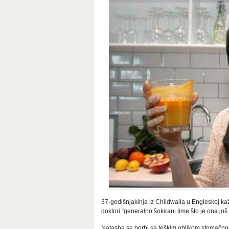
37-godišnjakinja iz Childwalla u Engleskoj ka
doktori “generalno šokirani time što je ona još 
Natasha se borbi sa teškim oblikom stomačno