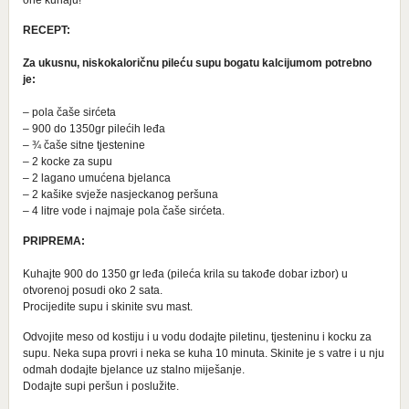
one kuhaju!
RECEPT:
Za ukusnu, niskokaloričnu pileću supu bogatu kalcijumom potrebno
je:
– pola čaše sirćeta
– 900 do 1350gr pilećih leđa
– ¾ čaše sitne tjestenine
– 2 kocke za supu
– 2 lagano umućena bjelanca
– 2 kašike svježe nasjeckanog peršuna
– 4 litre vode i najmaje pola čaše sirćeta.
PRIPREMA:
Kuhajte 900 do 1350 gr leđa (pileća krila su takođe dobar izbor) u
otvorenoj posudi oko 2 sata.
Procijedite supu i skinite svu mast.
Odvojite meso od kostiju i u vodu dodajte piletinu, tjesteninu i kocku za
supu. Neka supa provri i neka se kuha 10 minuta. Skinite je s vatre i u nju
odmah dodajte bjelance uz stalno miješanje.
Dodajte supi peršun i poslužite.