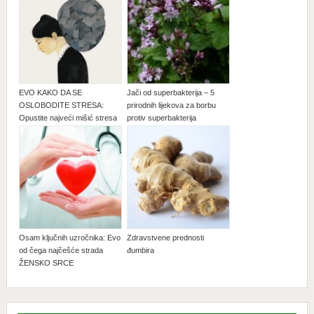
EVO KAKO DA SE
Jači od superbakterija – 5
OSLOBODITE STRESA:
prirodnih lijekova za borbu
Opustite najveći mišić stresa
protiv superbakterija
Osam ključnih uzročnika: Evo
Zdravstvene prednosti
od čega najčešće strada
đumbira
ŽENSKO SRCE