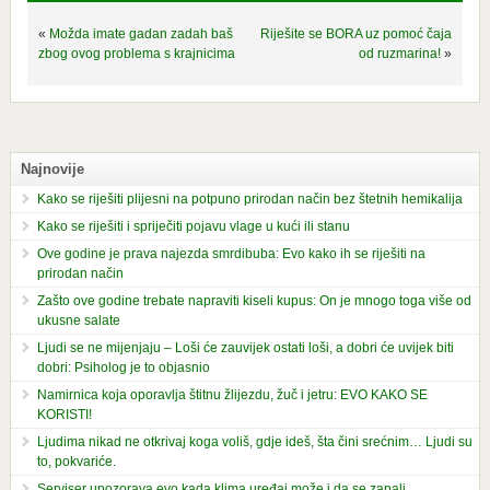
«
Možda imate gadan zadah baš
Riješite se BORA uz pomoć čaja
zbog ovog problema s krajnicima
od ruzmarina!
»
Najnovije
Kako se riješiti plijesni na potpuno prirodan način bez štetnih hemikalija
Kako se riješiti i spriječiti pojavu vlage u kući ili stanu
Ove godine je prava najezda smrdibuba: Evo kako ih se riješiti na
prirodan način
Zašto ove godine trebate napraviti kiseli kupus: On je mnogo toga više od
ukusne salate
Ljudi se ne mijenjaju – Loši će zauvijek ostati loši, a dobri će uvijek biti
dobri: Psiholog je to objasnio
Namirnica koja oporavlja štitnu žlijezdu, žuč i jetru: EVO KAKO SE
KORISTI!
Ljudima nikad ne otkrivaj koga voliš, gdje ideš, šta čini srećnim… Ljudi su
to, pokvariće.
Serviser upozorava evo kada klima uređaj može i da se zapali