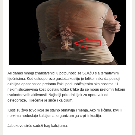
Ali danas mnogi znanstvenici u potpunosti se SLAŽU s alternativnim
liječnicima. Kod osteoporoze gustoća kostiju je toliko niska da postoji
ozbiljna opasnost od preloma čak i pod uobičajenim okolnostima. U
nekim slučajevima kosti postaju toliko krhke da se mogu prelomiti tokom
svakodnevnih aktivnosti. Najbolji prirodni lijek za oporavak od
osteoproze, i liječenje je sirće i kalcijum.
Kosti su živo tkivo koje se stalno obnavlja i menja. Ako mišićima, krvi ili
nervima nedostaje kalcijuma, organizam ga crpi iz kostiju.
Jabukovo sirće sadrži trag kalcijuma.