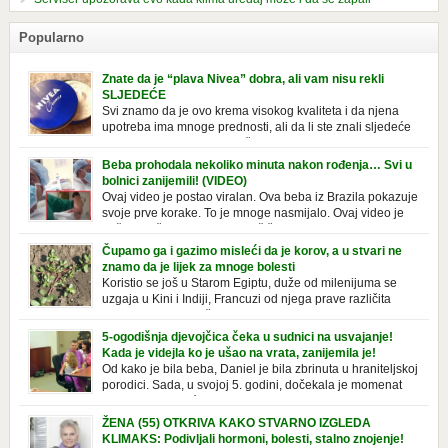
Popularno
Znate da je “plava Nivea” dobra, ali vam nisu rekli
SLJEDEĆE
Svi znamo da je ovo krema visokog kvaliteta i da njena
upotreba ima mnoge prednosti, ali da li ste znali sljedeće
o njoj. Nivea krema u klasičnoj, plavoj kutiji,
prepoznatljivog mirisa i jednostavne formule, jeste nezamenljiv inventar
Beba prohodala nekoliko minuta nakon rođenja… Svi u
u kupatilima i muškaraca i žena. Mnogi ljudi se ne odvajaju od nje, pa je
bolnici zanijemili! (VIDEO)
čak nose sa […]
Ovaj video je postao viralan. Ova beba iz Brazila pokazuje
svoje prve korake. To je mnoge nasmijalo. Ovaj video je
baš neobičan. Ne viđamo baš često ovakve korake kod
novorođenih beba. Video je snimila babica, pregledalo ga je preko 80
Čupamo ga i gazimo misleći da je korov, a u stvari ne
miliona ljudi. Ove babice su ostale u čudu nakon što su vidjeli kako
znamo da je lijek za mnoge bolesti
beba želi […]
Koristio se još u Starom Egiptu, duže od milenijuma se
uzgaja u Kini i Indiji, Francuzi od njega prave različita
tradicionalna jela i čorbe… Jedino mi gazimo po njemu,
čupamo ga i bacamo kao korov! Tušt je jednogodišnji, ali vrlo uporan
5-ogodišnja djevojčica čeka u sudnici na usvajanje!
“korov” koji, ka­da nam se jednom nastani u bašti ili dvorištu, teško ga se
Kada je videjla ko je ušao na vrata, zanijemila je!
[…]
Od kako je bila beba, Daniel je bila zbrinuta u hraniteljskoj
porodici. Sada, u svojoj 5. godini, dočekala je momenat
usvajanja, kada će dobiti novu, stalnu porodicu. Ovaj dan
je bio veoma poseban za djevojčicu i njenu novu porodicu, ali je uskoro
ŽENA (55) OTKRIVA KAKO STVARNO IZGLEDA
postao još čarobniji, zahvaljujući socijalnom radniku koji poznaje
KLIMAKS: Podivljali hormoni, bolesti, stalno znojenje!