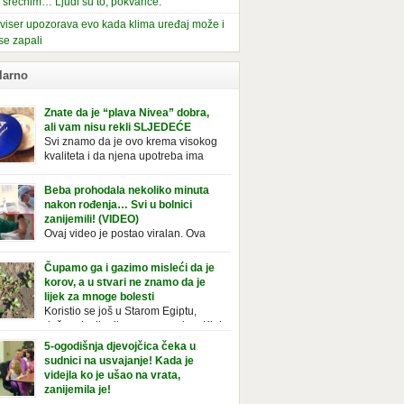
i srećnim… Ljudi su to, pokvariće.
viser upozorava evo kada klima uređaj može i
se zapali
larno
Znate da je “plava Nivea” dobra,
ali vam nisu rekli SLJEDEĆE
Svi znamo da je ovo krema visokog
kvaliteta i da njena upotreba ima
mnoge prednosti, ali da li ste znali
deće o njoj. Nivea krema u klasičnoj, plavoj
Beba prohodala nekoliko minuta
ji, prepoznatljivog mirisa i jednostavne
nakon rođenja… Svi u bolnici
ule, jeste nezamenljiv inventar u kupatilima i
zanijemili! (VIDEO)
araca i žena. Mnogi ljudi se ne odvajaju od
Ovaj video je postao viralan. Ova
 pa je čak nose sa […]
beba iz Brazila pokazuje svoje prve
ke. To je mnoge nasmijalo. Ovaj video je baš
Čupamo ga i gazimo misleći da je
ičan. Ne viđamo baš često ovakve korake
korov, a u stvari ne znamo da je
novorođenih beba. Video je snimila babica,
lijek za mnoge bolesti
ledalo ga je preko 80 miliona ljudi. Ove
Koristio se još u Starom Egiptu,
ce su ostale u čudu nakon što su vidjeli kako
duže od milenijuma se uzgaja u Kini
 želi […]
iji, Francuzi od njega prave različita
5-ogodišnja djevojčica čeka u
icionalna jela i čorbe… Jedino mi gazimo po
sudnici na usvajanje! Kada je
u, čupamo ga i bacamo kao korov! Tušt je
videjla ko je ušao na vrata,
ogodišnji, ali vrlo uporan “korov” koji, ka­da
zanijemila je!
se jednom nastani u bašti ili dvorištu, teško
Od kako je bila beba, Daniel je bila