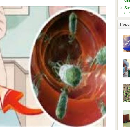
čin
Ser
da 
Popu
slje
kuti
form
mušk
nje,
kora
neob
kod 
preg
babi
beba
i Ind
trad
njem
jedn
nam 