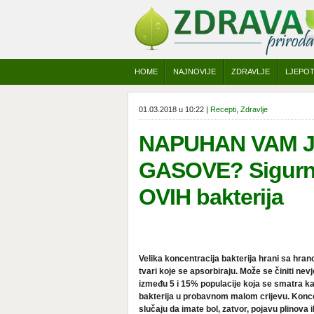
HOME
NAJNOVIJE
ZDRAVLJE
LJEPO
01.03.2018 u 10:22 |
Recepti
,
Zdravlje
NAPUHAN VAM J
GASOVE? Sigurno
OVIH bakterija
Velika koncentracija bakterija hrani sa hran
tvari koje se apsorbiraju. Može se činiti nev
između 5 i 15% populacije koja se smatra ka
bakterija u probavnom malom crijevu. Koncen
slučaju da imate bol, zatvor, pojavu plinova i