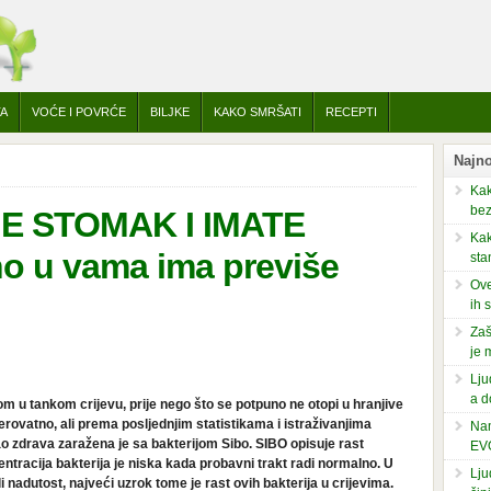
TA
VOĆE I POVRĆE
BILJKE
KAKO SMRŠATI
RECEPTI
Najno
Kak
bez
E STOMAK I IMATE
Kak
 u vama ima previše
sta
Ove
ih 
Zaš
je 
Lju
a d
om u tankom crijevu, prije nego što se potpuno ne otopi u hranjive
jerovatno, ali prema posljednjim statistikama i istraživanjima
Nam
o zdrava zaražena je sa bakterijom Sibo. SIBO opisuje rast
EV
tracija bakterija je niska kada probavni trakt radi normalno. U
Lju
li nadutost, najveći uzrok tome je rast ovih bakterija u crijevima.