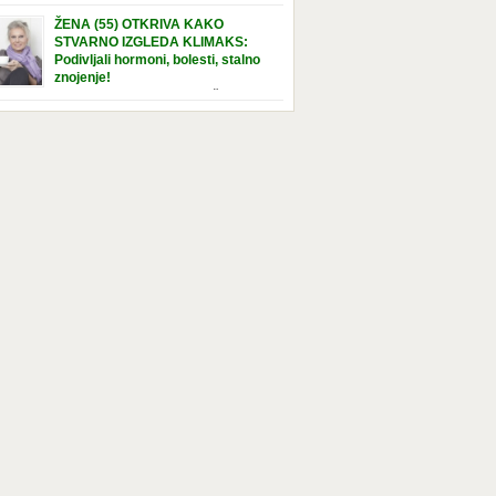
e […]
nuta u hraniteljskoj porodici. Sada, u svojoj 5.
ŽENA (55) OTKRIVA KAKO
ni, dočekala je momenat usvajanja, kada će
STVARNO IZGLEDA KLIMAKS:
ti novu, stalnu porodicu. Ovaj dan je bio
Podivljali hormoni, bolesti, stalno
a poseban za djevojčicu i njenu novu
znojenje!
dicu, ali je uskoro postao još čarobniji,
“Bila sam slomljena, naslušala sam
aljujući socijalnom radniku koji poznaje
 tome da ću uskoro izgledati kao da imam
el. Njenoj novoj porodici je […]
t godina više, i kako je to težak period u
tu žene, podloga za mnoge bolesti, gotovo da
 lijeka”, priča Violeta. “Kada sam napunila
odina, osjetila sam da mi je menopauze ne
 bliža, nego da već “kuca […]