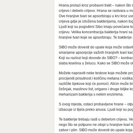
Hrana prolazi kroz probavni trakt – nakon što
crijevo i debelo crijevo. Hrana se rastvara u 
Ove hranjive tvari se apsorbiraju u krv kroz u
crijeva gdje je izložena bakterijama, nakon tog
Ljudi koji su pogođeni Sibo imaju povećane kol
crijevu. Velika koncentracija bakterija hrani 
hranjive tvari koje se apsorbiraju. Te bakterije 
SIBO može dovesti do upale koja može ostaviti
smanjene apsorpcije važnih hranjivih tvari kao 
Koji su razlozi koji dovode do SIBO? – kontrace
slaba kiselina u želucu. Kako se SIBO može otk
Možete napraviti neke testove koje možete pr
procijeniti prisutnost i količinu metana i vodika
različite lijekove koji će pomoći. Alicin može
češnjak, maslinov list, origano i druge biljke
mehanizam bakterija s nekim enzimima.
S ovog mjesta, ostaci probavljene hrane – otp
izbacuje iz tijela preko anusa. Ljudi koji su 
Te bakterije trebaju rasti u debelom crijevu. V
nego što se potpuno ne otopi u hranjive tvari k
zatvor i plin. SIBO može dovesti do upale koja