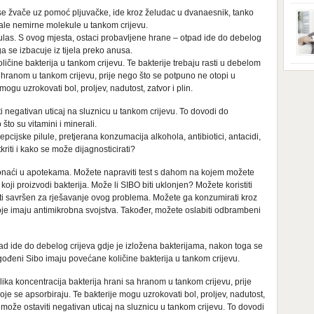
ga s
zbri
 se žvače uz pomoć pljuvačke, ide kroz želudac u dvanaesnik, tanko
godi
male nemirne molekule u tankom crijevu.
dobi
vulas. S ovog mjesta, ostaci probavljene hrane – otpad ide do debelog
veom
a se izbacuje iz tijela preko anusa.
poro
ičine bakterija u tankom crijevu. Te bakterije trebaju rasti u debelom
zahv
se o
sa hranom u tankom crijevu, prije nego što se potpuno ne otopi u
Dani
dese
mogu uzrokovati bol, proljev, nadutost, zatvor i plin.
živo
nema
 negativan uticaj na sluznicu u tankom crijevu. To dovodi do
48 g
što su vitamini i minerali.
samo
pcijske pilule, pretjerana konzumacija alkohola, antibiotici, antacidi,
riti i kako se može dijagnosticirati?
onaći u apotekama. Možete napraviti test s dahom na kojem možete
 koji proizvodi bakterija. Može li SIBO biti uklonjen? Možete koristiti
 biti savršen za rješavanje ovog problema. Možete ga konzumirati kroz
 koje imaju antimikrobna svojstva. Također, možete oslabiti odbrambeni
ad ide do debelog crijeva gdje je izložena bakterijama, nakon toga se
pogođeni Sibo imaju povećane količine bakterija u tankom crijevu.
elika koncentracija bakterija hrani sa hranom u tankom crijevu, prije
oje se apsorbiraju. Te bakterije mogu uzrokovati bol, proljev, nadutost,
 može ostaviti negativan uticaj na sluznicu u tankom crijevu. To dovodi