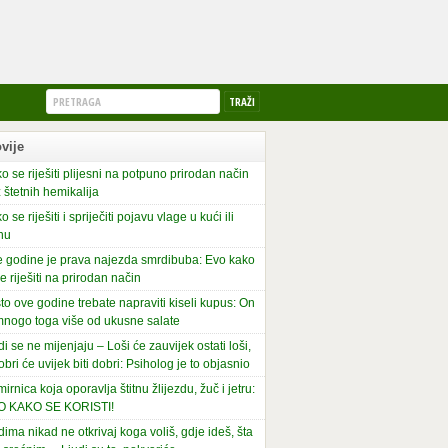
vije
o se riješiti plijesni na potpuno prirodan način
 štetnih hemikalija
o se riješiti i spriječiti pojavu vlage u kući ili
nu
 godine je prava najezda smrdibuba: Evo kako
se riješiti na prirodan način
to ove godine trebate napraviti kiseli kupus: On
mnogo toga više od ukusne salate
di se ne mijenjaju – Loši će zauvijek ostati loši,
obri će uvijek biti dobri: Psiholog je to objasnio
irnica koja oporavlja štitnu žlijezdu, žuč i jetru:
O KAKO SE KORISTI!
dima nikad ne otkrivaj koga voliš, gdje ideš, šta