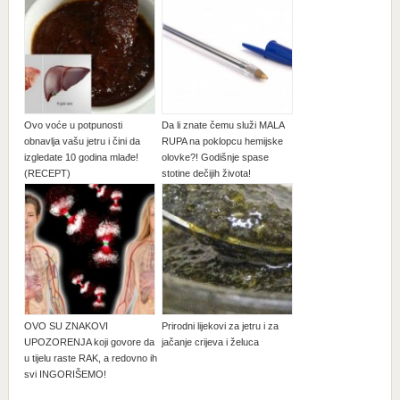
Ovo voće u potpunosti
Da li znate čemu služi MALA
obnavlja vašu jetru i čini da
RUPA na poklopcu hemijske
izgledate 10 godina mlađe!
olovke?! Godišnje spase
(RECEPT)
stotine dečijih života!
OVO SU ZNAKOVI
Prirodni lijekovi za jetru i za
UPOZORENJA koji govore da
jačanje crijeva i želuca
u tijelu raste RAK, a redovno ih
svi INGORIŠEMO!