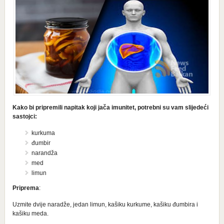
Kako bi pripremili napitak koji jača imunitet, potrebni su vam slijedeći
sastojci:
kurkuma
đumbir
narandža
med
limun
Priprema
:
Uzmite dvije naradže, jedan limun, kašiku kurkume, kašiku đumbira i
kašiku meda.