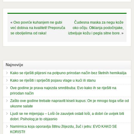
«
Ovo povrće kuhanjem ne gubi
Čudesna maska za negu kože
već dobiva na kvaliteti! Preporuča
oko očiju. Otklanja podočnjake,
se oboljelima od raka!
izbeljuje kožu i pegla sitne bore.
»
Najnovije
Kako se riješiti plijesni na potpuno prirodan način bez štetnih hemikalija
Kako se riješiti i spriječiti pojavu vlage u kući ili stanu
Ove godine je prava najezda smrdibuba: Evo kako ih se riješiti na
prirodan način
Zašto ove godine trebate napraviti kiseli kupus: On je mnogo toga više od
ukusne salate
Ljudi se ne mijenjaju – Loši će zauvijek ostati loši, a dobri će uvijek biti
dobri: Psiholog je to objasnio
Namirnica koja oporavlja štitnu žlijezdu, žuč i jetru: EVO KAKO SE
KORISTI!