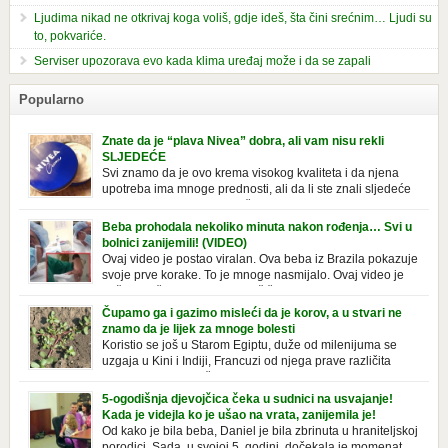
Ljudima nikad ne otkrivaj koga voliš, gdje ideš, šta čini srećnim… Ljudi su
to, pokvariće.
Serviser upozorava evo kada klima uređaj može i da se zapali
Popularno
Znate da je “plava Nivea” dobra, ali vam nisu rekli
SLJEDEĆE
Svi znamo da je ovo krema visokog kvaliteta i da njena
upotreba ima mnoge prednosti, ali da li ste znali sljedeće
o njoj. Nivea krema u klasičnoj, plavoj kutiji,
prepoznatljivog mirisa i jednostavne formule, jeste nezamenljiv inventar
Beba prohodala nekoliko minuta nakon rođenja… Svi u
u kupatilima i muškaraca i žena. Mnogi ljudi se ne odvajaju od nje, pa je
bolnici zanijemili! (VIDEO)
čak nose sa […]
Ovaj video je postao viralan. Ova beba iz Brazila pokazuje
svoje prve korake. To je mnoge nasmijalo. Ovaj video je
baš neobičan. Ne viđamo baš često ovakve korake kod
novorođenih beba. Video je snimila babica, pregledalo ga je preko 80
Čupamo ga i gazimo misleći da je korov, a u stvari ne
miliona ljudi. Ove babice su ostale u čudu nakon što su vidjeli kako
znamo da je lijek za mnoge bolesti
beba želi […]
Koristio se još u Starom Egiptu, duže od milenijuma se
uzgaja u Kini i Indiji, Francuzi od njega prave različita
tradicionalna jela i čorbe… Jedino mi gazimo po njemu,
čupamo ga i bacamo kao korov! Tušt je jednogodišnji, ali vrlo uporan
5-ogodišnja djevojčica čeka u sudnici na usvajanje!
“korov” koji, ka­da nam se jednom nastani u bašti ili dvorištu, teško ga se
Kada je videjla ko je ušao na vrata, zanijemila je!
[…]
Od kako je bila beba, Daniel je bila zbrinuta u hraniteljskoj
porodici. Sada, u svojoj 5. godini, dočekala je momenat