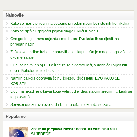
Najnovije
Kako se riješiti plijesni na potpuno prirodan način bez štetnih hemikalija
Kako se riješiti i spriječiti pojavu vlage u kući ili stanu
Ove godine je prava najezda smrdibuba: Evo kako ih se riješiti na
prirodan način
Zašto ove godine trebate napraviti kiseli kupus: On je mnogo toga više od
ukusne salate
Ljudi se ne mijenjaju – Loši će zauvijek ostati loši, a dobri će uvijek biti
dobri: Psiholog je to objasnio
Namirnica koja oporavlja štitnu žlijezdu, žuč i jetru: EVO KAKO SE
KORISTI!
Ljudima nikad ne otkrivaj koga voliš, gdje ideš, šta čini srećnim… Ljudi su
to, pokvariće.
Serviser upozorava evo kada klima uređaj može i da se zapali
Popularno
Znate da je “plava Nivea” dobra, ali vam nisu rekli
SLJEDEĆE