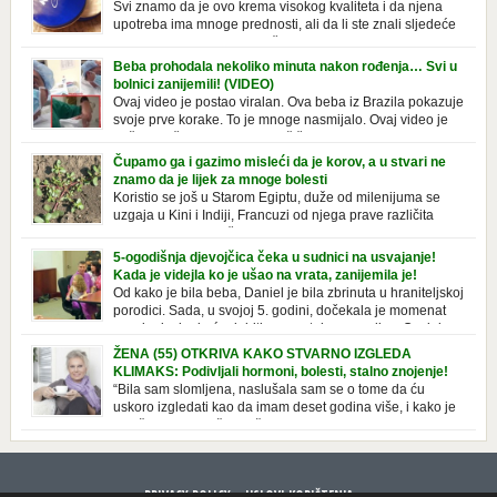
Svi znamo da je ovo krema visokog kvaliteta i da njena
upotreba ima mnoge prednosti, ali da li ste znali sljedeće
o njoj. Nivea krema u klasičnoj, plavoj kutiji,
prepoznatljivog mirisa i jednostavne formule, jeste nezamenljiv inventar
Beba prohodala nekoliko minuta nakon rođenja… Svi u
u kupatilima i muškaraca i žena. Mnogi ljudi se ne odvajaju od nje, pa je
bolnici zanijemili! (VIDEO)
čak nose sa […]
Ovaj video je postao viralan. Ova beba iz Brazila pokazuje
svoje prve korake. To je mnoge nasmijalo. Ovaj video je
baš neobičan. Ne viđamo baš često ovakve korake kod
novorođenih beba. Video je snimila babica, pregledalo ga je preko 80
Čupamo ga i gazimo misleći da je korov, a u stvari ne
miliona ljudi. Ove babice su ostale u čudu nakon što su vidjeli kako
znamo da je lijek za mnoge bolesti
beba želi […]
Koristio se još u Starom Egiptu, duže od milenijuma se
uzgaja u Kini i Indiji, Francuzi od njega prave različita
tradicionalna jela i čorbe… Jedino mi gazimo po njemu,
čupamo ga i bacamo kao korov! Tušt je jednogodišnji, ali vrlo uporan
5-ogodišnja djevojčica čeka u sudnici na usvajanje!
“korov” koji, ka­da nam se jednom nastani u bašti ili dvorištu, teško ga se
Kada je videjla ko je ušao na vrata, zanijemila je!
[…]
Od kako je bila beba, Daniel je bila zbrinuta u hraniteljskoj
porodici. Sada, u svojoj 5. godini, dočekala je momenat
usvajanja, kada će dobiti novu, stalnu porodicu. Ovaj dan
je bio veoma poseban za djevojčicu i njenu novu porodicu, ali je uskoro
ŽENA (55) OTKRIVA KAKO STVARNO IZGLEDA
postao još čarobniji, zahvaljujući socijalnom radniku koji poznaje
KLIMAKS: Podivljali hormoni, bolesti, stalno znojenje!
Daniel. Njenoj novoj porodici je […]
“Bila sam slomljena, naslušala sam se o tome da ću
uskoro izgledati kao da imam deset godina više, i kako je
to težak period u životu žene, podloga za mnoge bolesti,
gotovo da nema lijeka”, priča Violeta. “Kada sam napunila 48 godina,
osjetila sam da mi je menopauze ne samo bliža, nego da već “kuca […]
PRIVACY POLICY
USLOVI KORIŠTENJA