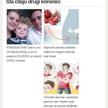
Šta čitaju drugi korisnici
POBIJEDIO RAK: Dali su mu
Napravite prirodni antibiotik –
18 mjeseci života, a on se
Ubija sve moguće infekcije
potpuno IZLIJEČIO uz pomoć
koje imate!
OVOG recepta!
Učestalo zijevanje, ispuštanje
gasova, kao i hladne noge
ukazuju na opasno oboljenje!