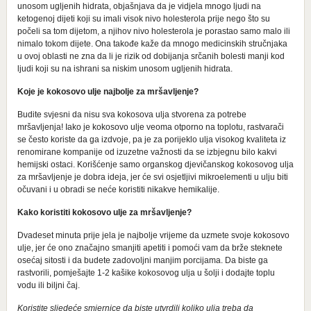
unosom ugljenih hidrata, objašnjava da je vidjela mnogo ljudi na
ketogenoj dijeti koji su imali visok nivo holesterola prije nego što su
počeli sa tom dijetom, a njihov nivo holesterola je porastao samo malo ili
nimalo tokom dijete. Ona takođe kaže da mnogo medicinskih stručnjaka
u ovoj oblasti ne zna da li je rizik od dobijanja srčanih bolesti manji kod
ljudi koji su na ishrani sa niskim unosom ugljenih hidrata.
Koje je kokosovo ulje najbolje za mršavljenje?
Budite svjesni da nisu sva kokosova ulja stvorena za potrebe
mršavljenja! Iako je kokosovo ulje veoma otporno na toplotu, rastvarači
se često koriste da ga izdvoje, pa je za porijeklo ulja visokog kvaliteta iz
renomirane kompanije od izuzetne važnosti da se izbjegnu bilo kakvi
hemijski ostaci. Korišćenje samo organskog djevičanskog kokosovog ulja
za mršavljenje je dobra ideja, jer će svi osjetljivi mikroelementi u ulju biti
očuvani i u obradi se neće koristiti nikakve hemikalije.
Kako koristiti kokosovo ulje za mršavljenje?
Dvadeset minuta prije jela je najbolje vrijeme da uzmete svoje kokosovo
ulje, jer će ono značajno smanjiti apetiti i pomoći vam da brže steknete
osećaj sitosti i da budete zadovoljni manjim porcijama. Da biste ga
rastvorili, pomješajte 1-2 kašike kokosovog ulja u šolji i dodajte toplu
vodu ili biljni čaj.
Koristite sljedeće smjernice da biste utvrdili koliko ulja treba da