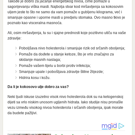
Takođe je dobro za jačanje energetskog nivoa, čime pomaže u
sagorijevanju viška masti. Najbolja stvar kod mršavljenja sa kokosovim
uljem jeste to što ne samo da vam pomaže u gubljenu kilograma, već i
smanjuje opasne i uporne masti u predjelu stomaka. Ovo masno tkivo je
poznato kao visceralna masnoća.
Ali, osim mršavljenja, tu su i sjajne prednosti koje pozitivno utiču na vaše
zdravlje:
Poboljšava nivo holesterola i smanjuje rizik od srčanih oboljenja;
Pomaže da dođete u stanje ketoze, što je vrlo značajno za
skidanje masnih naslaga;
Pomaže vašem tijelu u borbi protiv infekcija;
Smanjuje upale i pobošljava zdravlje štitne žlijezde;
Hidrira kosu i kožu.
Da li je kokosovo ulje dobro za vas?
Neki ljudi iskuse izuzetno visok nivo holesterola dok su na ketogenskoj
dijeti sa vrlo niskim unosom ugljenih hidrata. Iako studije nisu pronašle
vezu između visokog nivoa holesterola i srčanih oboljenja, ipak morate
da budete pažljivi.