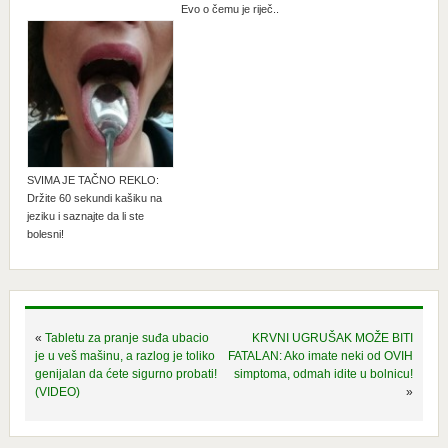
Evo o čemu je riječ..
SVIMA JE TAČNO REKLO:
Držite 60 sekundi kašiku na
jeziku i saznajte da li ste
bolesni!
«
Tabletu za pranje suđa ubacio
KRVNI UGRUŠAK MOŽE BITI
je u veš mašinu, a razlog je toliko
FATALAN: Ako imate neki od OVIH
genijalan da ćete sigurno probati!
simptoma, odmah idite u bolnicu!
(VIDEO)
»