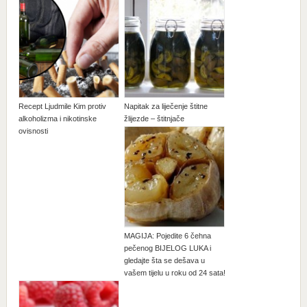
Recept Ljudmile Kim protiv
Napitak za liječenje štitne
alkoholizma i nikotinske
žlijezde – štitnjače
ovisnosti
MAGIJA: Pojedite 6 čehna
pečenog BIJELOG LUKA i
gledajte šta se dešava u
vašem tijelu u roku od 24 sata!