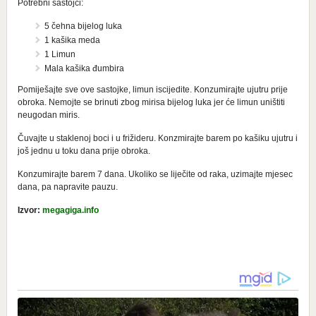
Potrebni sastojci:
5 čehna bijelog luka
1 kašika meda
1 Limun
Mala kašika đumbira
Pomiješajte sve ove sastojke, limun iscijedite. Konzumirajte ujutru prije
obroka. Nemojte se brinuti zbog mirisa bijelog luka jer će limun uništiti
neugodan miris.
Čuvajte u staklenoj boci i u frižideru. Konzmirajte barem po kašiku ujutru i
još jednu u toku dana prije obroka.
Konzumirajte barem 7 dana. Ukoliko se liječite od raka, uzimajte mjesec
dana, pa napravite pauzu.
Izvor:
megagiga.info