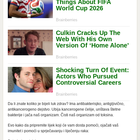
Da li znate koliko je bijeli luk zdrav? Ima antibakterisjko, antigljivično,
antikancerogeno dejstvo. Ubija kancerogene ćelije, unštava štetne
bakterije i jača naš organizam. Čisti naš organizam od toksina.
Evo kako da pripremite lijek koji će vam dosta pomoći, ojačati vaš
imunitet i pomoći u sprječavanju i liječenju raka: