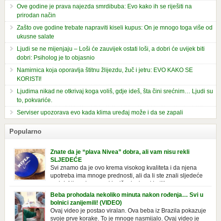
Ove godine je prava najezda smrdibuba: Evo kako ih se riješiti na
prirodan način
Zašto ove godine trebate napraviti kiseli kupus: On je mnogo toga više od
ukusne salate
Ljudi se ne mijenjaju – Loši će zauvijek ostati loši, a dobri će uvijek biti
dobri: Psiholog je to objasnio
Namirnica koja oporavlja štitnu žlijezdu, žuč i jetru: EVO KAKO SE
KORISTI!
Ljudima nikad ne otkrivaj koga voliš, gdje ideš, šta čini srećnim… Ljudi su
to, pokvariće.
Serviser upozorava evo kada klima uređaj može i da se zapali
Popularno
Znate da je “plava Nivea” dobra, ali vam nisu rekli
SLJEDEĆE
Svi znamo da je ovo krema visokog kvaliteta i da njena
upotreba ima mnoge prednosti, ali da li ste znali sljedeće
o njoj. Nivea krema u klasičnoj, plavoj kutiji,
prepoznatljivog mirisa i jednostavne formule, jeste nezamenljiv inventar
Beba prohodala nekoliko minuta nakon rođenja… Svi u
u kupatilima i muškaraca i žena. Mnogi ljudi se ne odvajaju od nje, pa je
bolnici zanijemili! (VIDEO)
čak nose sa […]
Ovaj video je postao viralan. Ova beba iz Brazila pokazuje
svoje prve korake. To je mnoge nasmijalo. Ovaj video je