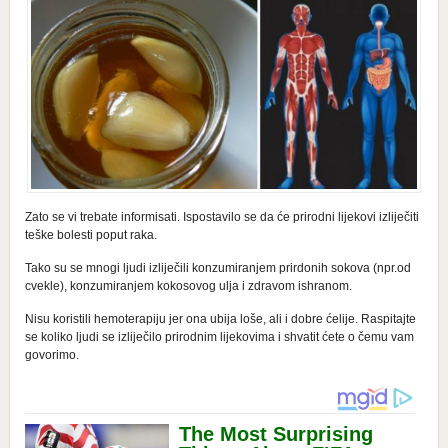
Zato se vi trebate informisati. Ispostavilo se da će prirodni lijekovi izliječiti
teške bolesti poput raka.
Tako su se mnogi ljudi izliječili konzumiranjem prirdonih sokova (npr.od
cvekle), konzumiranjem kokosovog ulja i zdravom ishranom.
Nisu koristili hemoterapiju jer ona ubija loše, ali i dobre ćelije. Raspitajte
se koliko ljudi se izliječilo prirodnim lijekovima i shvatit ćete o čemu vam
govorimo.