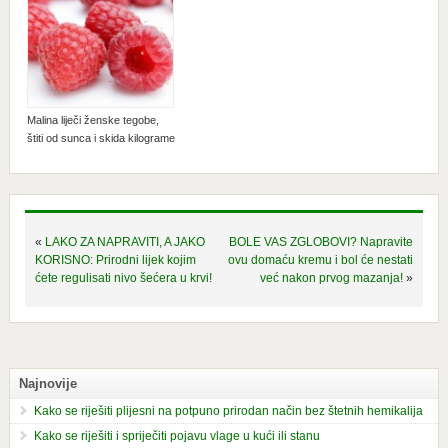
Malina liječi ženske tegobe,
štiti od sunca i skida kilograme
«
LAKO ZA NAPRAVITI, A JAKO
BOLE VAS ZGLOBOVI? Napravite
KORISNO: Prirodni lijek kojim
ovu domaću kremu i bol će nestati
ćete regulisati nivo šećera u krvi!
već nakon prvog mazanja!
»
Najnovije
Kako se riješiti plijesni na potpuno prirodan način bez štetnih hemikalija
Kako se riješiti i spriječiti pojavu vlage u kući ili stanu