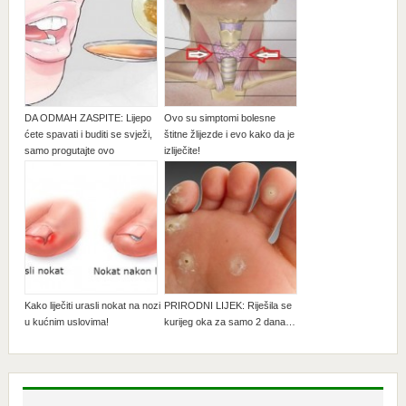
DA ODMAH ZASPITE: Lijepo
Ovo su simptomi bolesne
ćete spavati i buditi se svježi,
štitne žlijezde i evo kako da je
samo progutajte ovo
izliječite!
Kako liječiti urasli nokat na nozi
PRIRODNI LIJEK: Riješila se
u kućnim uslovima!
kurijeg oka za samo 2 dana…