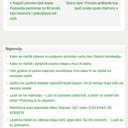
«
Najjači prirodni lijek ikada:
Moćni lijek: Prirodni antibiotik koji
Popravlja pamćenje za 80 posto,
liječi svaku upalu mjehura
»
topi masnoće i poboljšava vid i
sluh
Najnovije
Kako se riješiti plijesni na potpuno prirodan način bez štetnih hemikalija
Kako se riješiti i spriječiti pojavu vlage u kući ili stanu
Ove godine je prava najezda smrdibuba: Evo kako ih se riješiti na
prirodan način
Zašto ove godine trebate napraviti kiseli kupus: On je mnogo toga više od
ukusne salate
Ljudi se ne mijenjaju – Loši će zauvijek ostati loši, a dobri će uvijek biti
dobri: Psiholog je to objasnio
Namirnica koja oporavlja štitnu žlijezdu, žuč i jetru: EVO KAKO SE
KORISTI!
Ljudima nikad ne otkrivaj koga voliš, gdje ideš, šta čini srećnim… Ljudi su
to, pokvariće.