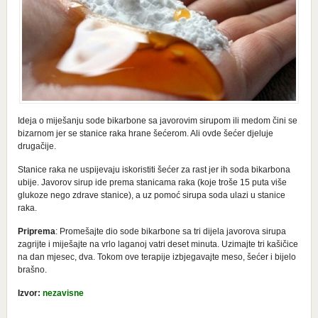
Ideja o miješanju sode bikarbone sa javorovim sirupom ili medom čini se
bizarnom jer se stanice raka hrane šećerom. Ali ovde šećer djeluje
drugačije.
Stanice raka ne uspijevaju iskoristiti šećer za rast jer ih soda bikarbona
ubije. Javorov sirup ide prema stanicama raka (koje troše 15 puta više
glukoze nego zdrave stanice), a uz pomoć sirupa soda ulazi u stanice
raka.
Priprema
: Promešajte dio sode bikarbone sa tri dijela javorova sirupa
zagrijte i miješajte na vrlo laganoj vatri deset minuta. Uzimajte tri kašičice
na dan mjesec, dva. Tokom ove terapije izbjegavajte meso, šećer i bijelo
brašno.
Izvor:
nezavisne