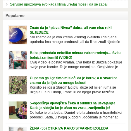
Serviser upozorava evo kada klima uređaj može i da se zapali
Popularno
Znate da je “plava Nivea” dobra, ali vam nisu rekli
SLJEDEĆE
Svi znamo da je ovo krema visokog kvaliteta i da njena
upotreba ima mnoge prednosti, ali da li ste znali sljedeće
o njoj. Nivea krema u klasičnoj, plavoj kutiji,
prepoznatljivog mirisa i jednostavne formule, jeste nezamenljiv inventar
Beba prohodala nekoliko minuta nakon rođenja… Svi u
u kupatilima i muškaraca i žena. Mnogi ljudi se ne odvajaju od nje, pa je
bolnici zanijemili! (VIDEO)
čak nose sa […]
Ovaj video je postao viralan. Ova beba iz Brazila pokazuje
svoje prve korake. To je mnoge nasmijalo. Ovaj video je
baš neobičan. Ne viđamo baš često ovakve korake kod
novorođenih beba. Video je snimila babica, pregledalo ga je preko 80
Čupamo ga i gazimo misleći da je korov, a u stvari ne
miliona ljudi. Ove babice su ostale u čudu nakon što su vidjeli kako
znamo da je lijek za mnoge bolesti
beba želi […]
Koristio se još u Starom Egiptu, duže od milenijuma se
uzgaja u Kini i Indiji, Francuzi od njega prave različita
tradicionalna jela i čorbe… Jedino mi gazimo po njemu,
čupamo ga i bacamo kao korov! Tušt je jednogodišnji, ali vrlo uporan
5-ogodišnja djevojčica čeka u sudnici na usvajanje!
“korov” koji, ka­da nam se jednom nastani u bašti ili dvorištu, teško ga se
Kada je videjla ko je ušao na vrata, zanijemila je!
[…]
Od kako je bila beba, Daniel je bila zbrinuta u hraniteljskoj
porodici. Sada, u svojoj 5. godini, dočekala je momenat
usvajanja, kada će dobiti novu, stalnu porodicu. Ovaj dan
je bio veoma poseban za djevojčicu i njenu novu porodicu, ali je uskoro
ŽENA (55) OTKRIVA KAKO STVARNO IZGLEDA