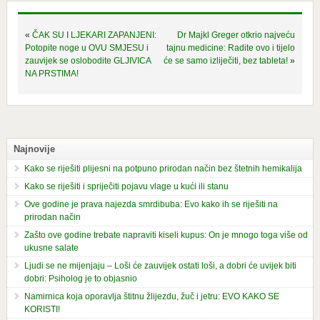
«
ČAK SU I LJEKARI ZAPANJENI:
Dr Majkl Greger otkrio najveću
Potopite noge u OVU SMJESU i
tajnu medicine: Radite ovo i tijelo
zauvijek se oslobodite GLJIVICA
će se samo izliječiti, bez tableta!
»
NA PRSTIMA!
Najnovije
Kako se riješiti plijesni na potpuno prirodan način bez štetnih hemikalija
Kako se riješiti i spriječiti pojavu vlage u kući ili stanu
Ove godine je prava najezda smrdibuba: Evo kako ih se riješiti na
prirodan način
Zašto ove godine trebate napraviti kiseli kupus: On je mnogo toga više od
ukusne salate
Ljudi se ne mijenjaju – Loši će zauvijek ostati loši, a dobri će uvijek biti
dobri: Psiholog je to objasnio
Namirnica koja oporavlja štitnu žlijezdu, žuč i jetru: EVO KAKO SE
KORISTI!