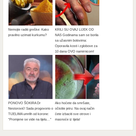
Nemojte raditi greške: Kako
KRILI SU OVAJ LIJEK OD
pravilno uzimati kurkumu?
NAS Godinama sam se borila
sa užasnim bolovima:
Oporavila kosti i zglobove za
10 dana OVO namirnicom!
PONOVO ŠOKIRA Dr
Ako hoćete da smršate,
Nestorović! Sada progovorio o
očistite jetru: Na ovaj način
TIJELIMA umrlih od korone:
ćete izbaciti sve otrove i
“Promjene se vide na tijelu…”
masnoće iz tijela!