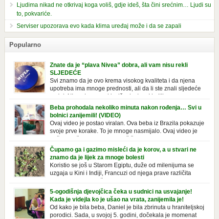
Ljudima nikad ne otkrivaj koga voliš, gdje ideš, šta čini srećnim… Ljudi su
to, pokvariće.
Serviser upozorava evo kada klima uređaj može i da se zapali
Popularno
Znate da je “plava Nivea” dobra, ali vam nisu rekli
SLJEDEĆE
Svi znamo da je ovo krema visokog kvaliteta i da njena
upotreba ima mnoge prednosti, ali da li ste znali sljedeće
o njoj. Nivea krema u klasičnoj, plavoj kutiji,
prepoznatljivog mirisa i jednostavne formule, jeste nezamenljiv inventar
Beba prohodala nekoliko minuta nakon rođenja… Svi u
u kupatilima i muškaraca i žena. Mnogi ljudi se ne odvajaju od nje, pa je
bolnici zanijemili! (VIDEO)
čak nose sa […]
Ovaj video je postao viralan. Ova beba iz Brazila pokazuje
svoje prve korake. To je mnoge nasmijalo. Ovaj video je
baš neobičan. Ne viđamo baš često ovakve korake kod
novorođenih beba. Video je snimila babica, pregledalo ga je preko 80
Čupamo ga i gazimo misleći da je korov, a u stvari ne
miliona ljudi. Ove babice su ostale u čudu nakon što su vidjeli kako
znamo da je lijek za mnoge bolesti
beba želi […]
Koristio se još u Starom Egiptu, duže od milenijuma se
uzgaja u Kini i Indiji, Francuzi od njega prave različita
tradicionalna jela i čorbe… Jedino mi gazimo po njemu,
čupamo ga i bacamo kao korov! Tušt je jednogodišnji, ali vrlo uporan
5-ogodišnja djevojčica čeka u sudnici na usvajanje!
“korov” koji, ka­da nam se jednom nastani u bašti ili dvorištu, teško ga se
Kada je videjla ko je ušao na vrata, zanijemila je!
[…]
Od kako je bila beba, Daniel je bila zbrinuta u hraniteljskoj
porodici. Sada, u svojoj 5. godini, dočekala je momenat