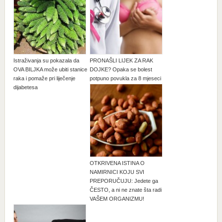
Istraživanja su pokazala da
PRONAŠLI LIJEK ZA RAK
OVA BILJKA može ubiti stanice
DOJKE? Opaka se bolest
raka i pomaže pri liječenje
potpuno povukla za 8 mjeseci
dijabetesa
OTKRIVENA ISTINA O
NAMIRNICI KOJU SVI
PREPORUČUJU: Jedete ga
ČESTO, a ni ne znate šta radi
VAŠEM ORGANIZMU!