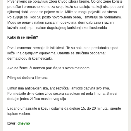
Prvenstveno se pojavljuju zbog krivog izbora kreme. Obično žene koriste
preteške i premasne kreme za svoju kožu sa sastojcima koji nisu potrebni
njihovoj dobi i onda se pojave milie. Milie se mogu pojaviti i od stresa.
Pojavljuju se i kod 50 posto novorođenih beba, i smatraju se normalnim.
Mogu se pojaviti nakon sunčanih opekotina, dermoabrazija i raznih
kožnih oboljenja , nakon dugotrajnog korištenja kortikosteroida.
Kako ih se riješiti?
Prvo i osnovno: nemojte ih istiskivati. Te su nakupine preduboko ispod
kože i na osjetljivim dijelovima. Obratite se stručnim osobama:
dermatologu ili kozmetičarki.
Ako ne želite ići doktoru pokušajte s ovom metodom:
Piling od šećera i limuna
Limun ima antibakterijska, antiseptička i antioksidativna svojstva.
Pomiješajte dvije čajne žlice šećera sa sokom od pola limuna. Smjesi
dodajte jednu žličicu maslinovog ulja.
Lagano umasirajte u kožu i ostavite da djeluje 15, do 20 minuta. Isperite
toplom vodom.
Izvor:
dnevno