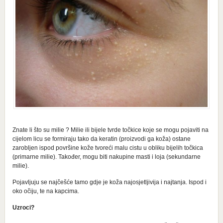
Znate li što su milie ? Milie ili bijele tvrde točkice koje se mogu pojaviti na
cijelom licu se formiraju tako da keratin (proizvodi ga koža) ostane
zarobljen ispod površine kože tvoreći malu cistu u obliku bijelih točkica
(primarne milie). Također, mogu biti nakupine masti i loja (sekundarne
milie).
Pojavljuju se najčešće tamo gdje je koža najosjetljivija i najtanja. Ispod i
oko očiju, te na kapcima.
Uzroci?