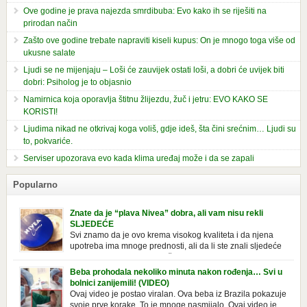
Ove godine je prava najezda smrdibuba: Evo kako ih se riješiti na
prirodan način
Zašto ove godine trebate napraviti kiseli kupus: On je mnogo toga više od
ukusne salate
Ljudi se ne mijenjaju – Loši će zauvijek ostati loši, a dobri će uvijek biti
dobri: Psiholog je to objasnio
Namirnica koja oporavlja štitnu žlijezdu, žuč i jetru: EVO KAKO SE
KORISTI!
Ljudima nikad ne otkrivaj koga voliš, gdje ideš, šta čini srećnim… Ljudi su
to, pokvariće.
Serviser upozorava evo kada klima uređaj može i da se zapali
Popularno
Znate da je “plava Nivea” dobra, ali vam nisu rekli
SLJEDEĆE
Svi znamo da je ovo krema visokog kvaliteta i da njena
upotreba ima mnoge prednosti, ali da li ste znali sljedeće
o njoj. Nivea krema u klasičnoj, plavoj kutiji,
prepoznatljivog mirisa i jednostavne formule, jeste nezamenljiv inventar
Beba prohodala nekoliko minuta nakon rođenja… Svi u
u kupatilima i muškaraca i žena. Mnogi ljudi se ne odvajaju od nje, pa je
bolnici zanijemili! (VIDEO)
čak nose sa […]
Ovaj video je postao viralan. Ova beba iz Brazila pokazuje
svoje prve korake. To je mnoge nasmijalo. Ovaj video je