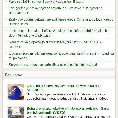
Kako se riješiti i spriječiti pojavu vlage u kući ili stanu
Ove godine je prava najezda smrdibuba: Evo kako ih se riješiti na
prirodan način
Zašto ove godine trebate napraviti kiseli kupus: On je mnogo toga više od
ukusne salate
Ljudi se ne mijenjaju – Loši će zauvijek ostati loši, a dobri će uvijek biti
dobri: Psiholog je to objasnio
Namirnica koja oporavlja štitnu žlijezdu, žuč i jetru: EVO KAKO SE
KORISTI!
Ljudima nikad ne otkrivaj koga voliš, gdje ideš, šta čini srećnim… Ljudi su
to, pokvariće.
Serviser upozorava evo kada klima uređaj može i da se zapali
Popularno
Znate da je “plava Nivea” dobra, ali vam nisu rekli
SLJEDEĆE
Svi znamo da je ovo krema visokog kvaliteta i da njena
upotreba ima mnoge prednosti, ali da li ste znali sljedeće
o njoj. Nivea krema u klasičnoj, plavoj kutiji,
prepoznatljivog mirisa i jednostavne formule, jeste nezamenljiv inventar
Beba prohodala nekoliko minuta nakon rođenja… Svi u
u kupatilima i muškaraca i žena. Mnogi ljudi se ne odvajaju od nje, pa je
bolnici zanijemili! (VIDEO)
čak nose sa […]
Ovaj video je postao viralan. Ova beba iz Brazila pokazuje