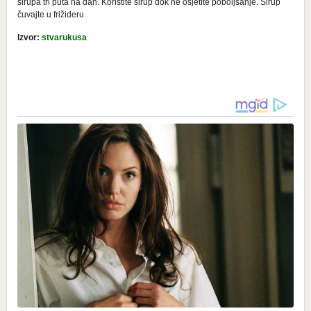
sirupa tri puta na dan. Koristite sirup dok ne osjetite poboljšanje. Sirup
čuvajte u frižideru
Izvor:
stvarukusa