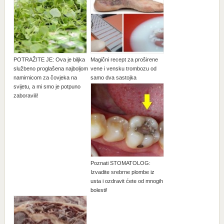
POTRAŽITE JE: Ova je biljka
Magični recept za proširene
službeno proglašena najboljom
vene i vensku trombozu od
namirnicom za čovjeka na
samo dva sastojka
svijetu, a mi smo je potpuno
zaboravili!
Poznati STOMATOLOG:
Izvadite srebrne plombe iz
usta i ozdravit ćete od mnogih
bolesti!