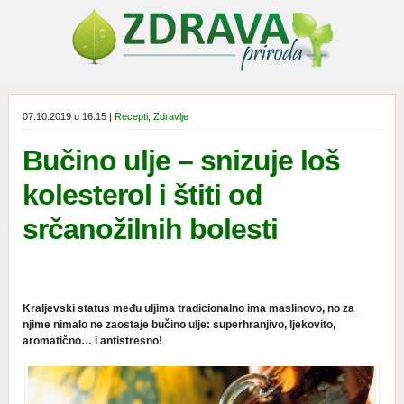
07.10.2019 u 16:15 |
Recepti
,
Zdravlje
Bučino ulje – snizuje loš
kolesterol i štiti od
srčanožilnih bolesti
Kraljevski status među uljima tradicionalno ima maslinovo, no za
njime nimalo ne zaostaje bučino ulje: superhranjivo, ljekovito,
aromatično… i antistresno!