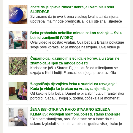
Znate da je “plava Nivea” dobra, ali vam nisu rekli
SLJEDEĆE
Svi znamo da je ovo krema visokog kvaliteta i da njena
upotreba ima mnoge prednosti, ali da li ste znali sljedeće
o njoj. Nivea krema u klasičnoj, plavoj kutiji,
prepoznatljivog mirisa i jednostavne formule, jeste nezamenljiv inventar
Beba prohodala nekoliko minuta nakon rođenja… Svi u
u kupatilima i muškaraca i žena. Mnogi ljudi se ne odvajaju od nje, pa je
bolnici zanijemili! (VIDEO)
čak nose sa […]
Ovaj video je postao viralan. Ova beba iz Brazila pokazuje
svoje prve korake. To je mnoge nasmijalo. Ovaj video je
baš neobičan. Ne viđamo baš često ovakve korake kod
novorođenih beba. Video je snimila babica, pregledalo ga je preko 80
Čupamo ga i gazimo misleći da je korov, a u stvari ne
miliona ljudi. Ove babice su ostale u čudu nakon što su vidjeli kako
znamo da je lijek za mnoge bolesti
beba želi […]
Koristio se još u Starom Egiptu, duže od milenijuma se
uzgaja u Kini i Indiji, Francuzi od njega prave različita
tradicionalna jela i čorbe… Jedino mi gazimo po njemu,
čupamo ga i bacamo kao korov! Tušt je jednogodišnji, ali vrlo uporan
5-ogodišnja djevojčica čeka u sudnici na usvajanje!
“korov” koji, ka­da nam se jednom nastani u bašti ili dvorištu, teško ga se
Kada je videjla ko je ušao na vrata, zanijemila je!
[…]
Od kako je bila beba, Daniel je bila zbrinuta u hraniteljskoj
porodici. Sada, u svojoj 5. godini, dočekala je momenat
usvajanja, kada će dobiti novu, stalnu porodicu. Ovaj dan
je bio veoma poseban za djevojčicu i njenu novu porodicu, ali je uskoro
ŽENA (55) OTKRIVA KAKO STVARNO IZGLEDA
postao još čarobniji, zahvaljujući socijalnom radniku koji poznaje
KLIMAKS: Podivljali hormoni, bolesti, stalno znojenje!
Daniel. Njenoj novoj porodici je […]
“Bila sam slomljena, naslušala sam se o tome da ću
uskoro izgledati kao da imam deset godina više, i kako je
to težak period u životu žene, podloga za mnoge bolesti,