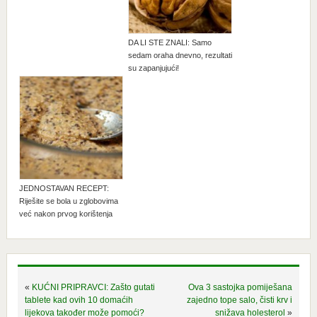
DA LI STE ZNALI: Samo
sedam oraha dnevno, rezultati
su zapanjujući!
JEDNOSTAVAN RECEPT:
Riješite se bola u zglobovima
već nakon prvog korištenja
«
KUĆNI PRIPRAVCI: Zašto gutati
Ova 3 sastojka pomiješana
tablete kad ovih 10 domaćih
zajedno tope salo, čisti krv i
lijekova također može pomoći?
snižava holesterol
»