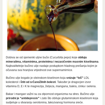
Dobiva se od sjemenki uljne buče (Cucurbita pepo) koje
obiluju
mineralima, vitaminima, proteinima i nezasićenim masnim kiselinama
.
Najkvalitetnije bučino ulje nastaje postupkom hladnog prešanja kojim je
očuvana sva hranjiva vrijednost ove supernamirnice.
Bučino ulje bogato je oleinskom kiselinom koja
snizuje “loš”
LDL
kolesterol i
štiti od srčanožilnih bolesti
. Također je dragocjen izvor
vitamina D, E i K te magnezija, željeza, mangana, bakra, cinka i selena.
Bakar i mangan važni su za otpornost organizma na stres. Bučino ulje
prirodni je “antidepresiv”
i zato što obiluje glutaminskom kiselinom koja
sudjeluje u stvaranju serotonina, takozvanog hormona sreće.