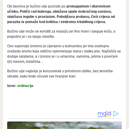
Od davnina je bučino ulje poznato po
protuupalnom i diuretskom
učinku. Potiče rad bubrega, ublažava upale mokraćnog sustava,
olakšava tegobe s prostatom. Poboljšava probavu, čisti crijeva od
parazita te pomaže kod kolitisa i sindroma iritabilnog crijeva.
Bučino ulje može se koristiti za masažu jer fino hrani i njeguje kožu, a
pogodno je i za njegu vlasišta.
Ovo superulje iznimno je cijenjeno u kulinarstvu jer ima osebujnu
orašastu aromu koja odlično oplemenjuje slana i slatka jela. Najčešće se
dodaje salatama, a i izvrsno je i u umacima, varivima, jelima s povrćem
i(li) mesom, kolačima…
Bučino ulje najbolje je konzumirati u prirodnom obliku, bez termičke
obrade, kako biste očuvali sve hranjive tvari.
Izvor:
ordinacija