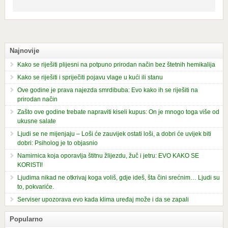
Najnovije
Kako se riješiti plijesni na potpuno prirodan način bez štetnih hemikalija
Kako se riješiti i spriječiti pojavu vlage u kući ili stanu
Ove godine je prava najezda smrdibuba: Evo kako ih se riješiti na
prirodan način
Zašto ove godine trebate napraviti kiseli kupus: On je mnogo toga više od
ukusne salate
Ljudi se ne mijenjaju – Loši će zauvijek ostati loši, a dobri će uvijek biti
dobri: Psiholog je to objasnio
Namirnica koja oporavlja štitnu žlijezdu, žuč i jetru: EVO KAKO SE
KORISTI!
Ljudima nikad ne otkrivaj koga voliš, gdje ideš, šta čini srećnim… Ljudi su
to, pokvariće.
Serviser upozorava evo kada klima uređaj može i da se zapali
Popularno