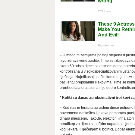
– U mnogim zemljama postoji stepenast pristup 
nivo zdravstvene zaštite. Time se izbjegava da
skoro 60 odsto djece sa astmom nema potrebu 
kontrolisana u visokospecijalizovanim ustano
liječenja. Najefikasniji način kontrole je u tz
pacijentu prepisanim lijekovima. Time se kontrol
bronhodilatatora, astma nije dobro kontrolisan
* Koliki su danas aproksimativni troškovi za
– Kod nas je terapija za astmu djece potpuno 
povremena nestašica lijekova primorava pacije
dinara mjesčeno. Takođe, električni inhalatori
hendikep za djecu sa teškim napadima, jer b
kod ljekara ili lječenjem u bolnici. Dobar elekt
trajanja.