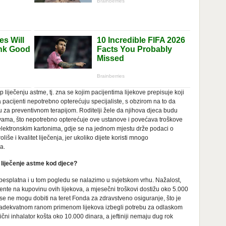
liječenju astme, tj. zna se kojim pacijentima lijekove prepisuje koji
 pacijenti nepotrebno opterećuju specijaliste, s obzirom na to da
za preventivnom terapijom. Roditelji žele da njihova djeca budu
vama, što nepotrebno opterećuje ove ustanove i povećava troškove
v. elektronskim kartonima, gdje se na jednom mjestu drže podaci o
iše i kvalitet liječenja, jer ukoliko dijete koristi mnogo
a.
 liječenje astme kod djece?
besplatna i u tom pogledu se nalazimo u svjetskom vrhu. Nažalost,
nte na kupovinu ovih lijekova, a mjesečni troškovi dostižu oko 5.000
 se ne mogu dobiti na teret Fonda za zdravstveno osiguranje, što je
i adekvatnom ranom primenom lijekova izbegli potrebu za odlaskom
rični inhalator košta oko 10.000 dinara, a jeftiniji nemaju dug rok