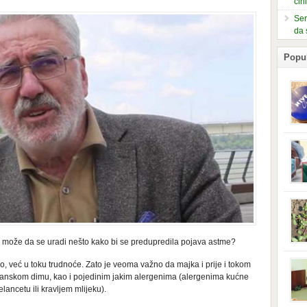
čin
Ser
da 
Popu
slje
kuti
form
mušk
nje,
kora
neob
kod 
preg
su može da se uradi nešto kako bi se predupredila pojava astme?
babi
beba
i Ind
, već u toku trudnoće. Zato je veoma važno da majka i prije i tokom
trad
anskom dimu, kao i pojedinim jakim alergenima (alergenima kućne
njem
lancetu ili kravljem mlijeku).
jedn
nam 