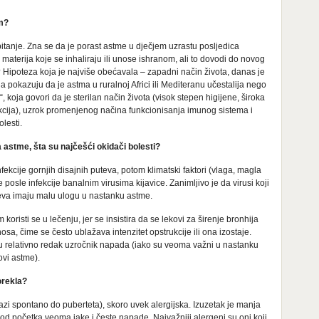
om?
tanje. Zna se da je porast astme u dječjem uzrastu posljedica
e materija koje se inhaliraju ili unose ishranom, ali to dovodi do novog
u? Hipoteza koja je najviše obećavala – zapadni način života, danas je
 pokazuju da je astma u ruralnoj Africi ili Mediteranu učestalija nego
“, koja govori da je sterilan način života (visok stepen higijene, široka
fekcija), uzrok promenjenog načina funkcionisanja imunog sistema i
lesti.
a astme, šta su najčešći okidači bolesti?
ekcije gornjih disajnih puteva, potom klimatski faktori (vlaga, magla
posle infekcije banalnim virusima kijavice. Zanimljivo je da virusi koji
uteva imaju malu ulogu u nastanku astme.
oristi se u lečenju, jer se insistira da se lekovi za širenje bronhija
a, čime se često ublažava intenzitet opstrukcije ili ona izostaje.
 su relativno redak uzročnik napada (iako su veoma važni u nastanku
ovi astme).
orekla?
azi spontano do puberteta), skoro uvek alergijska. Izuzetak je manja
od početka veoma jake i česte napade. Najvažniji alergeni su oni koji