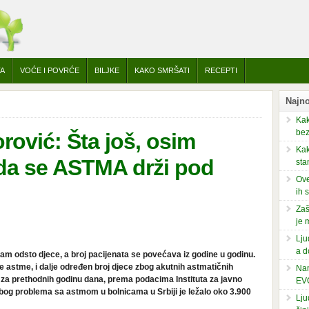
TA
VOĆE I POVRĆE
BILJKE
KAKO SMRŠATI
RECEPTI
Najno
Kak
bez
rović: Šta još, osim
Kak
da se ASTMA drži pod
sta
Ove
ih 
Zaš
je 
Lju
a d
sam odsto djece, a broj pacijenata se povećava iz godine u godinu.
je astme, i dalje određen broj djece zbog akutnih astmatičnih
Nam
 za prethodnih godinu dana, prema podacima Instituta za javno
EV
zbog problema sa astmom u bolnicama u Srbiji je ležalo oko 3.900
Lju