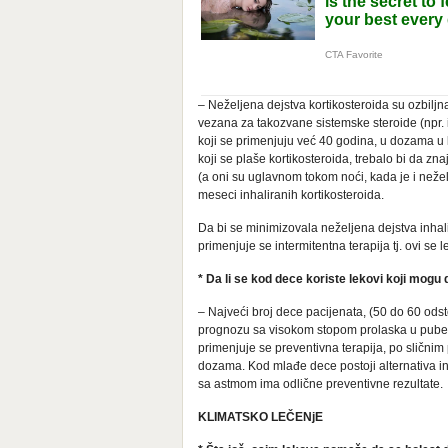
– Neželjena dejstva kortikosteroida su ozbilj
vezana za takozvane sistemske steroide (npr. i
koji se primenjuju već 40 godina, u dozama u 
koji se plaše kortikosteroida, trebalo bi da zn
(a oni su uglavnom tokom noći, kada je i nežel
meseci inhaliranih kortikosteroida.
Da bi se minimizovala neželjena dejstva inhal
primenjuje se intermitentna terapija tj. ovi se
* Da li se kod dece koriste lekovi koji mogu 
– Najveći broj dece pacijenata, (50 do 60 odst
prognozu sa visokom stopom prolaska u puberte
primenjuje se preventivna terapija, po sličnim 
dozama. Kod mlađe dece postoji alternativa in
sa astmom ima odlične preventivne rezultate.
KLIMATSKO LEČENjE