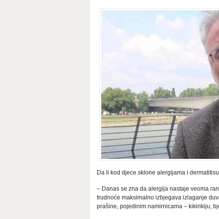
Da li kod djece sklone alergijama i dermatiti
– Danas se zna da alergija nastaje veoma rano
trudnoće maksimalno izbjegava izlaganje duv
prašine, pojedinim namirnicama – kikirikiju, bje