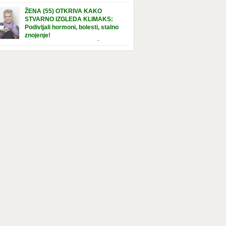
e […]
nuta u hraniteljskoj porodici. Sada, u svojoj 5.
ŽENA (55) OTKRIVA KAKO
ni, dočekala je momenat usvajanja, kada će
STVARNO IZGLEDA KLIMAKS:
ti novu, stalnu porodicu. Ovaj dan je bio
Podivljali hormoni, bolesti, stalno
a poseban za djevojčicu i njenu novu
znojenje!
dicu, ali je uskoro postao još čarobniji,
“Bila sam slomljena, naslušala sam
aljujući socijalnom radniku koji poznaje
 tome da ću uskoro izgledati kao da imam
el. Njenoj novoj porodici je […]
t godina više, i kako je to težak period u
tu žene, podloga za mnoge bolesti, gotovo da
 lijeka”, priča Violeta. “Kada sam napunila
odina, osjetila sam da mi je menopauze ne
 bliža, nego da već “kuca […]