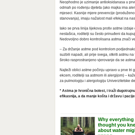
Neophodno je uzimanje antioksidanasa u prvom 
odmah po rođenju djeteta (ako majka ima alerg
mjeseci. Kasnije mjere prevencije (produženo d
stanovanja), imaju nažalost mali efekat na nast
Iako se prva linija lijekova protiv astme izda
nestašica, roditelji su često prinuđeni da kupu
Nedovoljno dobro kontrolisana astma znači veći 
– Za držanje astme pod kontrolom podjednako j
suzbili napadi, ali prije svega, otkriti astmu n
široko rasprostranjeno vjerovanje da se astma j
Najteži oblici astme počinju upravo u prve tri 
ekcem, roditelji sa astmom ili alergijom) – kaž
za pulmologiju i alergologiju Univerzitetske de
* Astma je hronična bolest, i traži dugotrajn
efikasnija, a da manje košta i državu i pacij