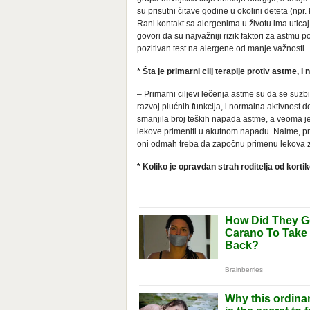
su prisutni čitave godine u okolini deteta (npr.
Rani kontakt sa alergenima u životu ima utica
govori da su najvažniji rizik faktori za astmu 
pozitivan test na alergene od manje važnosti.
* Šta je primarni cilj terapije protiv astme, i
– Primarni ciljevi lečenja astme su da se suz
razvoj plućnih funkcija, i normalna aktivnost 
smanjila broj teških napada astme, a veoma j
lekove primeniti u akutnom napadu. Naime, prv
oni odmah treba da započnu primenu lekova za
* Koliko je opravdan strah roditelja od korti