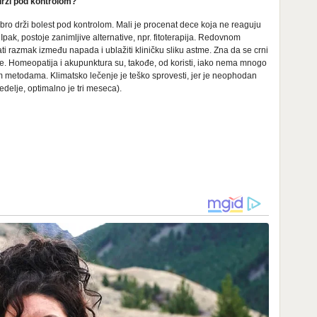
drži pod kontrolom?
o drži bolest pod kontrolom. Mali je procenat dece koja ne reaguju
pak, postoje zanimljive alternative, npr. fitoterapija. Redovnom
 razmak između napada i ublažiti kliničku sliku astme. Zna da se crni
ije. Homeopatija i akupunktura su, takođe, od koristi, iako nema mnogo
im metodama. Klimatsko lečenje je teško sprovesti, jer je neophodan
edelje, optimalno je tri meseca).