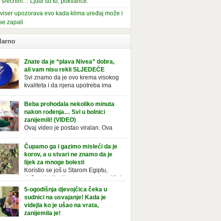
i srećnim… Ljudi su to, pokvariće.
viser upozorava evo kada klima uređaj može i
se zapali
larno
Znate da je “plava Nivea” dobra,
ali vam nisu rekli SLJEDEĆE
Svi znamo da je ovo krema visokog
kvaliteta i da njena upotreba ima
mnoge prednosti, ali da li ste znali
deće o njoj. Nivea krema u klasičnoj, plavoj
Beba prohodala nekoliko minuta
ji, prepoznatljivog mirisa i jednostavne
nakon rođenja… Svi u bolnici
ule, jeste nezamenljiv inventar u kupatilima i
zanijemili! (VIDEO)
araca i žena. Mnogi ljudi se ne odvajaju od
Ovaj video je postao viralan. Ova
 pa je čak nose sa […]
beba iz Brazila pokazuje svoje prve
ke. To je mnoge nasmijalo. Ovaj video je baš
Čupamo ga i gazimo misleći da je
ičan. Ne viđamo baš često ovakve korake
korov, a u stvari ne znamo da je
novorođenih beba. Video je snimila babica,
lijek za mnoge bolesti
ledalo ga je preko 80 miliona ljudi. Ove
Koristio se još u Starom Egiptu,
ce su ostale u čudu nakon što su vidjeli kako
duže od milenijuma se uzgaja u Kini
 želi […]
iji, Francuzi od njega prave različita
5-ogodišnja djevojčica čeka u
icionalna jela i čorbe… Jedino mi gazimo po
sudnici na usvajanje! Kada je
u, čupamo ga i bacamo kao korov! Tušt je
videjla ko je ušao na vrata,
ogodišnji, ali vrlo uporan “korov” koji, ka­da
zanijemila je!
se jednom nastani u bašti ili dvorištu, teško
Od kako je bila beba, Daniel je bila