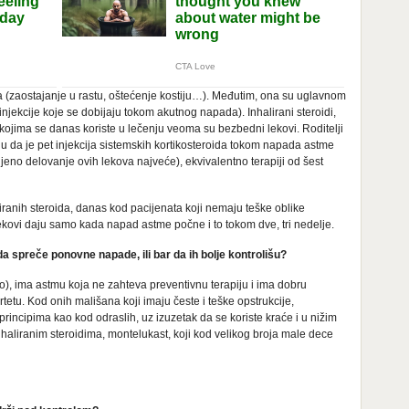
na (zaostajanje u rastu, oštećenje kostiju…). Međutim, ona su uglavnom
njekcije koje se dobijaju tokom akutnog napada). Inhalirani steroidi,
kojima se danas koriste u lečenju veoma su bezbedni lekovi. Roditelji
aju da je pet injekcija sistemskih kortikosteroida tokom napada astme
jeno delovanje ovih lekova najveće), ekvivalentno terapiji od šest
iranih steroida, danas kod pacijenata koji nemaju teške oblike
 lekovi daju samo kada napad astme počne i to tokom dve, tri nedelje.
da spreče ponovne napade, ili bar da ih bolje kontrolišu?
o), ima astmu koja ne zahteva preventivnu terapiju i ima dobru
tu. Kod onih mališana koji imaju česte i teške opstrukcije,
principima kao kod odraslih, uz izuzetak da se koriste kraće i u nižim
haliranim steroidima, montelukast, koji kod velikog broja male dece