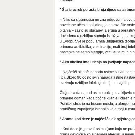
* Šta je uzrok porasta broja djece sa astm
– Niko sa sigurnošću ne zna odgovor na ovo pi
povećane učestalosti alergije na različite vrst
pitanja – zašto su slučajevi alergija u porast
dovedena u ozbiljnu sumnju istraživanjima koja
u Evropi. Sve je popularnija „higijenska teorija
primena antibiotika, vakcinacije, mali broj in
nastanka ne samo alergije, već i autoimunih bo
* Ako okolina ima uticaja na javljanje napad
– Najčešći okidači napada astme su virusne inf
itd). Skoro 90 odsto svih napada astme nastaje 
izazivaju ozbiljne infekcije donjih disajnih p
Činjenica da napad astme počinje sa kijavicom k
primene odmah kada počne kijanje i curenje nos
Psihički stres je na trećem mestu, a alergeni
hroničnog zapaljenja bronhija koje stoji u osn
* Astma kod dece je najčešće alergijskog p
– Kod dece je „prava“ astma (ona koja ne prol
grupa devojčica koje nemaju alergiju, a imaju 