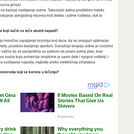
 kućna grinja).
j na kasnije nastajanje astme. Takozvani astma prediktivni indeks
postojanje alergijskog ekcema kod deteta i astme roditelja, dok je
 na koji način se leče akutni napadi?
bije hronično zapaljenje bronhija kod dece, da se omogući optimalan
deteta, posebno bavljenje sportom. Današnja terapija astme je izuzetno
e važno da se pacijentima sa astmom da pisani astma plan, koje
a osoba koja primećuje simptome je samo dete i njegovi roditelji, i
 suzbijanje napada, najbolje preko električnog inhalatora.
kosteroida koji se koriste u lečenju?