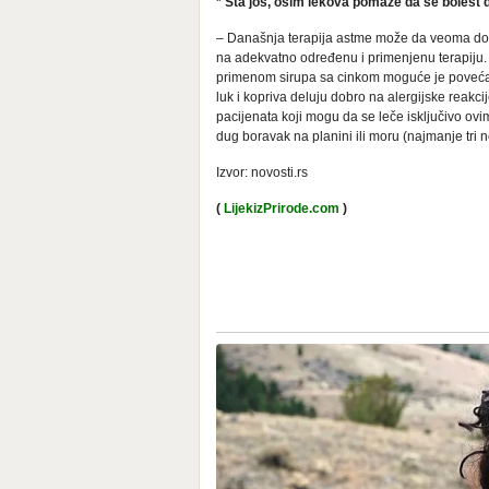
* Šta još, osim lekova pomaže da se bolest 
– Današnja terapija astme može da veoma dobr
na adekvatno određenu i primenjenu terapiju. I
primenom sirupa sa cinkom moguće je povećati
luk i kopriva deluju dobro na alergijske reakc
pacijenata koji mogu da se leče isključivo ov
dug boravak na planini ili moru (najmanje tri n
Izvor: novosti.rs
(
LijekizPrirode.com
)