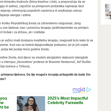
trimestru trudnoće (folna kiselina i cink), a preporučuje da se
ga s
zbri
iju ili astmu), započne sa primjenom probiotika najmanje šest
godi
ojenje, eliminacija pojedinih namirnica ili sređivanje uslova
dobi
ajanje alergije i astme.
veom
poro
je o trošku Republičkog fonda za zdravstveno osiguranje, zbog
zahv
se o
Dani
ju ove lijekove, kao i pomoćnu terapiju (antihistaminike na primjer).
dese
trošak i za državu, ali i roditelje.
živo
nema
e važno imati dostupnu kvalitetnu terapiju, reagovati brzo kako bi se
48 g
a vreme. Kod nas se bolest dijagnostikuje prekasno, jer je još uvijek
samo
avlja tek poslije treće godine života.
godine života, kod djece sa visokim alergijskim statusom (alergijski
e u intervjuu „Novostima“ profesor dr Branimir Nestorović, šef Službe
čije bolnice u Tiršovoj.
u primjenu lijekova. Da lije moguće terapiju prilagoditi da bude što
ente?