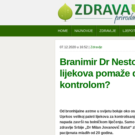
HOME
NAJNOVIJE
ZDRAVLJE
LJEPO
07.12.2020 u 16:52 |
Zdravlje
Branimir Dr Nesto
lijekova pomaže 
kontrolom?
Od bronhijalne astme u svijetu boluje oko o
Uprkos velikoj paleti lijekova za kontrolisan
napada završi na bolničkom liječenju. Samo
zdravlje Srbije „Dr Milan Jovanović Batut“ 
pacijenata mlađih od 20 godina.