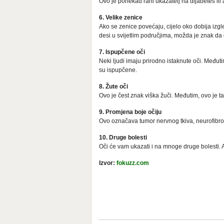
Ovo je ponekad rani ukazatelj na dijabetes ili 
6. Velike zenice
Ako se zenice povećaju, cijelo oko dobija izg
desi u svijetlim područjima, možda je znak da ć
7. Ispupčene oči
Neki ljudi imaju prirodno istaknute oči. Međuti
su ispupčene.
8. Žute oči
Ovo je čest znak viška žuči. Međutim, ovo je ta
9. Promjena boje očiju
Ovo označava tumor nervnog tkiva, neurofibr
10. Druge bolesti
Oči će vam ukazati i na mnoge druge bolesti. 
Izvor:
fokuzz.com