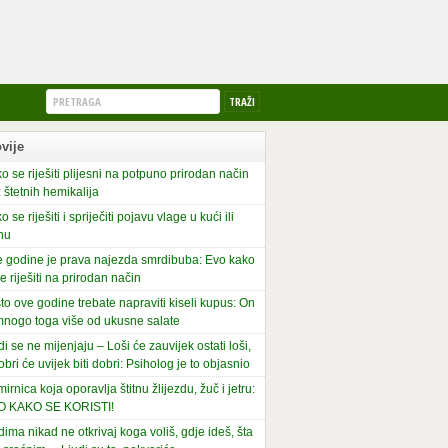
vije
o se riješiti plijesni na potpuno prirodan način
 štetnih hemikalija
o se riješiti i spriječiti pojavu vlage u kući ili
nu
 godine je prava najezda smrdibuba: Evo kako
se riješiti na prirodan način
to ove godine trebate napraviti kiseli kupus: On
mnogo toga više od ukusne salate
di se ne mijenjaju – Loši će zauvijek ostati loši,
obri će uvijek biti dobri: Psiholog je to objasnio
irnica koja oporavlja štitnu žlijezdu, žuč i jetru:
O KAKO SE KORISTI!
dima nikad ne otkrivaj koga voliš, gdje ideš, šta