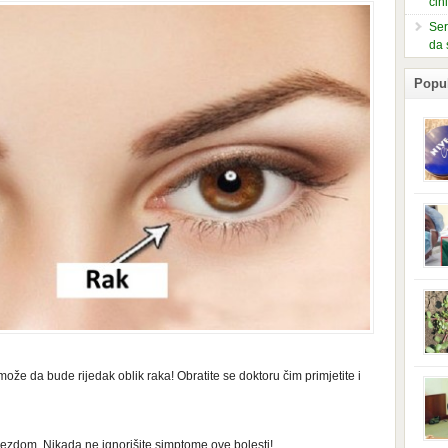
čin
Ser
da 
Popu
slje
kuti
form
mušk
nje,
kora
neob
kod 
preg
babi
beba
može da bude rijedak oblik raka! Obratite se doktoru čim primjetite i
i Ind
trad
njem
jedn
nam 
žlezdom. Nikada ne ignorišite simptome ove bolesti!