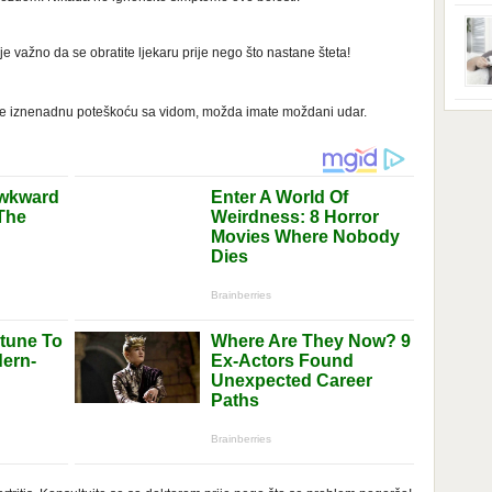
ga s
zbri
godi
dobi
 je važno da se obratite ljekaru prije nego što nastane šteta!
veom
poro
zahv
se o
ite iznenadnu poteškoću sa vidom, možda imate moždani udar.
Dani
dese
živo
nema
48 g
samo