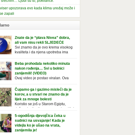
i srećnim… Ljudi su to, pokvariće.
viser upozorava evo kada klima uređaj može i
se zapali
larno
Znate da je “plava Nivea” dobra,
ali vam nisu rekli SLJEDEĆE
Svi znamo da je ovo krema visokog
kvaliteta i da njena upotreba ima
mnoge prednosti, ali da li ste znali
deće o njoj. Nivea krema u klasičnoj, plavoj
Beba prohodala nekoliko minuta
ji, prepoznatljivog mirisa i jednostavne
nakon rođenja… Svi u bolnici
ule, jeste nezamenljiv inventar u kupatilima i
zanijemili! (VIDEO)
araca i žena. Mnogi ljudi se ne odvajaju od
Ovaj video je postao viralan. Ova
 pa je čak nose sa […]
beba iz Brazila pokazuje svoje prve
ke. To je mnoge nasmijalo. Ovaj video je baš
Čupamo ga i gazimo misleći da je
ičan. Ne viđamo baš često ovakve korake
korov, a u stvari ne znamo da je
novorođenih beba. Video je snimila babica,
lijek za mnoge bolesti
ledalo ga je preko 80 miliona ljudi. Ove
Koristio se još u Starom Egiptu,
ce su ostale u čudu nakon što su vidjeli kako
duže od milenijuma se uzgaja u Kini
 želi […]
iji, Francuzi od njega prave različita
5-ogodišnja djevojčica čeka u
icionalna jela i čorbe… Jedino mi gazimo po
sudnici na usvajanje! Kada je
u, čupamo ga i bacamo kao korov! Tušt je
videjla ko je ušao na vrata,
ogodišnji, ali vrlo uporan “korov” koji, ka­da
zanijemila je!
se jednom nastani u bašti ili dvorištu, teško
Od kako je bila beba, Daniel je bila