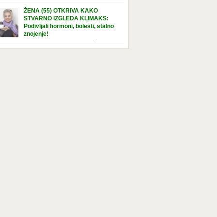
e […]
nuta u hraniteljskoj porodici. Sada, u svojoj 5.
ŽENA (55) OTKRIVA KAKO
ni, dočekala je momenat usvajanja, kada će
STVARNO IZGLEDA KLIMAKS:
ti novu, stalnu porodicu. Ovaj dan je bio
Podivljali hormoni, bolesti, stalno
a poseban za djevojčicu i njenu novu
znojenje!
dicu, ali je uskoro postao još čarobniji,
“Bila sam slomljena, naslušala sam
aljujući socijalnom radniku koji poznaje
 tome da ću uskoro izgledati kao da imam
el. Njenoj novoj porodici je […]
t godina više, i kako je to težak period u
tu žene, podloga za mnoge bolesti, gotovo da
 lijeka”, priča Violeta. “Kada sam napunila
odina, osjetila sam da mi je menopauze ne
 bliža, nego da već “kuca […]