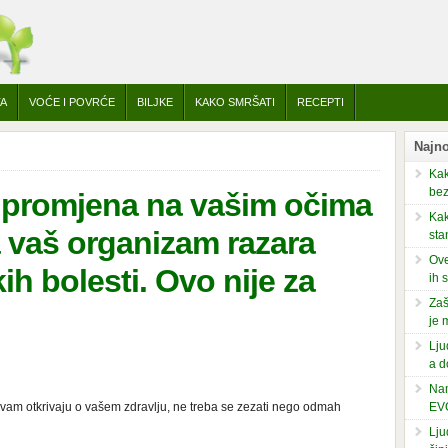
TA
VOĆE I POVRĆE
BILJKE
KAKO SMRŠATI
RECEPTI
Najno
Kak
bez
h promjena na vašim očima
Kak
 vaš organizam razara
sta
Ove
ih bolesti. Ovo nije za
ih 
Zaš
je 
Lju
a d
Nam
 vam otkrivaju o vašem zdravlju, ne treba se zezati nego odmah
EV
Lju