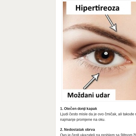
1. Otečen donji kapak
Ljudi često misle da je ovo čmičak, ali takođe 
najmanje promjene na oku.
2. Nedostatak obrva
Ovo je česti ukazatelj na problem sa štitnom 