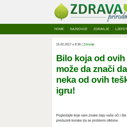
HOME
NAJNOVIJE
ZDRAVLJE
LJEPO
15.02.2017 u 8:36 |
Zdravlje
Bilo koja od ovi
može da znači da
neka od ovih tešk
igru!
Pogledajte koje vam znake daju vaše oči i šta
preduzeti korake da se problemi otklone.