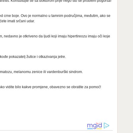
artritis. Konsultujte se sa doktorom prije nego što se problem pogorša!
led crne boje. Ovo je normalno u tamnim područjima, međutim, ako se
ete imati srčani udar.
m, nedavno je otkriveno da ljudi koji imaju hipertireozu imaju oči koje
kođe pokazatelj žutice i otkazivanja jetre.
omatozu, melanomu zenice ili vardenburški sindrom.
Ako vidite bilo kakve promjene, obavezno se obratite za pomoć!