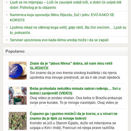
Ljudi se ne mijenjaju – Loši će zauvijek ostati loši, a dobri će uvijek biti
dobri: Psiholog je to objasnio
Namirnica koja oporavlja štitnu žlijezdu, žuč i jetru: EVO KAKO SE
KORISTI!
Ljudima nikad ne otkrivaj koga voliš, gdje ideš, šta čini srećnim… Ljudi su
to, pokvariće.
Serviser upozorava evo kada klima uređaj može i da se zapali
Popularno
Znate da je “plava Nivea” dobra, ali vam nisu rekli
SLJEDEĆE
Svi znamo da je ovo krema visokog kvaliteta i da njena
upotreba ima mnoge prednosti, ali da li ste znali sljedeće
o njoj. Nivea krema u klasičnoj, plavoj kutiji,
prepoznatljivog mirisa i jednostavne formule, jeste nezamenljiv inventar
Beba prohodala nekoliko minuta nakon rođenja… Svi u
u kupatilima i muškaraca i žena. Mnogi ljudi se ne odvajaju od nje, pa je
bolnici zanijemili! (VIDEO)
čak nose sa […]
Ovaj video je postao viralan. Ova beba iz Brazila pokazuje
svoje prve korake. To je mnoge nasmijalo. Ovaj video je
baš neobičan. Ne viđamo baš često ovakve korake kod
novorođenih beba. Video je snimila babica, pregledalo ga je preko 80
Čupamo ga i gazimo misleći da je korov, a u stvari ne
miliona ljudi. Ove babice su ostale u čudu nakon što su vidjeli kako
znamo da je lijek za mnoge bolesti
beba želi […]
Koristio se još u Starom Egiptu, duže od milenijuma se
uzgaja u Kini i Indiji, Francuzi od njega prave različita