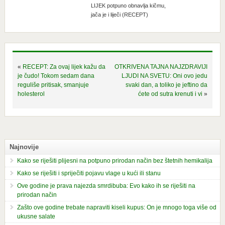
LIJEK potpuno obnavlja kičmu,
jača je i liječi (RECEPT)
«
RECEPT: Za ovaj lijek kažu da
OTKRIVENA TAJNA NAJZDRAVIJI
je čudo! Tokom sedam dana
LJUDI NA SVETU: Oni ovo jedu
reguliše pritisak, smanjuje
svaki dan, a toliko je jeftino da
holesterol
ćete od sutra krenuti i vi
»
Najnovije
Kako se riješiti plijesni na potpuno prirodan način bez štetnih hemikalija
Kako se riješiti i spriječiti pojavu vlage u kući ili stanu
Ove godine je prava najezda smrdibuba: Evo kako ih se riješiti na
prirodan način
Zašto ove godine trebate napraviti kiseli kupus: On je mnogo toga više od
ukusne salate