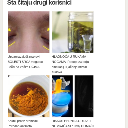
Šta čitaju drugi korisnici
Upozoravajući znakovi
HLADNOĆA U RUKAMA I
BOLESTI SRCA mogu se
NOGAMA: Recept za bolju
uočiti na vašim OČIMA!
cirkulaciju i jačanje krvnih
sudova…
Koktel protiv prehlade –
DISKUS HERNIJA ODLAZI I
Prirodan antibiotik
NE VRAĆA SE: Ovaj DOMAĆI