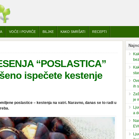
TA
VOĆE I POVRĆE
BILJKE
KAKO SMRŠATI
RECEPTI
Najno
Kak
bez
ESENJA “POSLASTICA”
Kak
šeno ispečete kestenje
sta
Ove
ih 
Zaš
je 
miljene poslastice – kestenja na vatri. Naravno, danas se to radi u
Lju
reba.
a d
Nam
EV
Lju