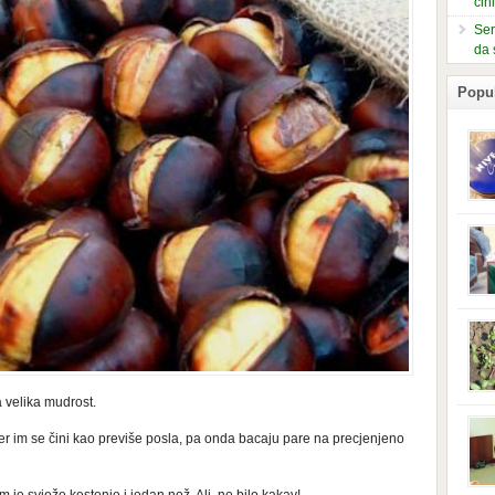
čin
Ser
da 
Popu
slje
kuti
form
mušk
nje,
kora
neob
kod 
preg
babi
a velika mudrost.
beba
i Ind
trad
jer im se čini kao previše posla, pa onda bacaju pare na precjenjeno
njem
jedn
nam 