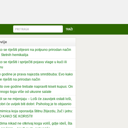
vije
o se riješiti plijesni na potpuno prirodan način
 štetnih hemikalija
o se riješiti i spriječiti pojavu vlage u kući ili
nu
 godine je prava najezda smrdibuba: Evo kako
se riješiti na prirodan način
to ove godine trebate napraviti kiseli kupus: On
mnogo toga više od ukusne salate
di se ne mijenjaju – Loši će zauvijek ostati loši,
obri će uvijek biti dobri: Psiholog je to objasnio
irnica koja oporavlja štitnu žlijezdu, žuč i jetru:
O KAKO SE KORISTI!
dima nikad ne otkrivaj koga voliš, gdje ideš, šta