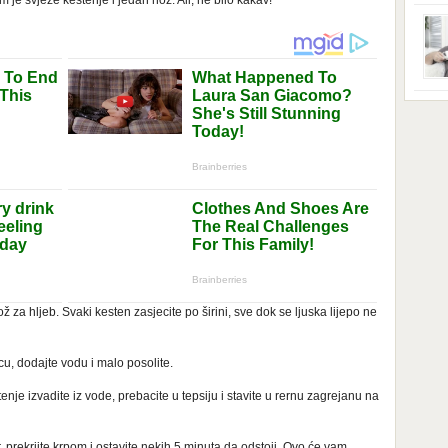
 je svježe kestenje i jedan nož. Ali, ne bilo kakav!
ga s
zbri
godi
dobi
veom
poro
zahv
se o
Dani
dese
živo
nema
48 g
samo
ž za hljeb. Svaki kesten zasjecite po širini, sve dok se ljuska lijepo ne
u, dodajte vodu i malo posolite.
enje izvadite iz vode, prebacite u tepsiju i stavite u rernu zagrejanu na
, prekrijte krpom i ostavite nekih 5 minuta da odstoji. Ovo će vam