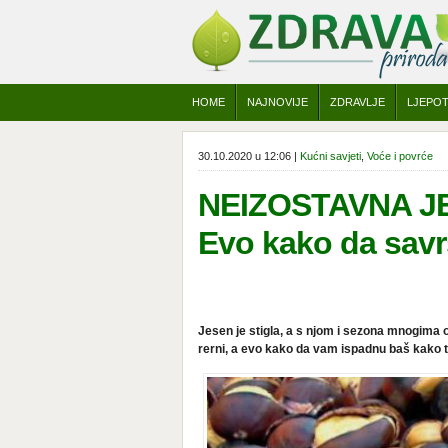
HOME
NAJNOVIJE
ZDRAVLJE
LJEPO
30.10.2020 u 12:06 |
Kućni savjeti
,
Voće i povrće
NEIZOSTAVNA J
Evo kako da savr
Jesen je stigla, a s njom i sezona mnogima o
rerni, a evo kako da vam ispadnu baš kako t