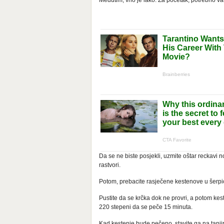
Međutim, vrlo je lako. Za početak, potrebno vam
Da se ne biste posjekli, uzmite oštar reckavi no
rastvori.
Potom, prebacite rasječene kestenove u šerpic
Pustite da se krčka dok ne provri, a potom kest
220 stepeni da se peče 15 minuta.
Kad kestenje bude pečeno, stavite ga na tanjir