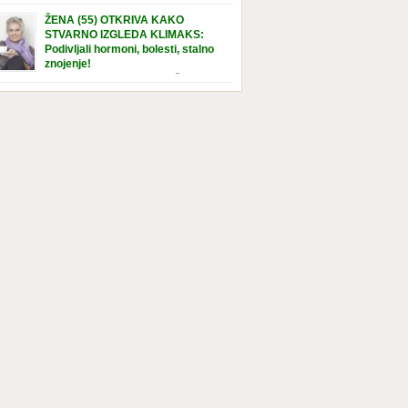
e […]
nuta u hraniteljskoj porodici. Sada, u svojoj 5.
ŽENA (55) OTKRIVA KAKO
ni, dočekala je momenat usvajanja, kada će
STVARNO IZGLEDA KLIMAKS:
ti novu, stalnu porodicu. Ovaj dan je bio
Podivljali hormoni, bolesti, stalno
a poseban za djevojčicu i njenu novu
znojenje!
dicu, ali je uskoro postao još čarobniji,
“Bila sam slomljena, naslušala sam
aljujući socijalnom radniku koji poznaje
 tome da ću uskoro izgledati kao da imam
el. Njenoj novoj porodici je […]
t godina više, i kako je to težak period u
tu žene, podloga za mnoge bolesti, gotovo da
 lijeka”, priča Violeta. “Kada sam napunila
odina, osjetila sam da mi je menopauze ne
 bliža, nego da već “kuca […]