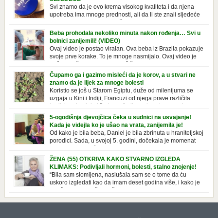
Svi znamo da je ovo krema visokog kvaliteta i da njena
upotreba ima mnoge prednosti, ali da li ste znali sljedeće
o njoj. Nivea krema u klasičnoj, plavoj kutiji,
prepoznatljivog mirisa i jednostavne formule, jeste nezamenljiv inventar
Beba prohodala nekoliko minuta nakon rođenja… Svi u
u kupatilima i muškaraca i žena. Mnogi ljudi se ne odvajaju od nje, pa je
bolnici zanijemili! (VIDEO)
čak nose sa […]
Ovaj video je postao viralan. Ova beba iz Brazila pokazuje
svoje prve korake. To je mnoge nasmijalo. Ovaj video je
baš neobičan. Ne viđamo baš često ovakve korake kod
novorođenih beba. Video je snimila babica, pregledalo ga je preko 80
Čupamo ga i gazimo misleći da je korov, a u stvari ne
miliona ljudi. Ove babice su ostale u čudu nakon što su vidjeli kako
znamo da je lijek za mnoge bolesti
beba želi […]
Koristio se još u Starom Egiptu, duže od milenijuma se
uzgaja u Kini i Indiji, Francuzi od njega prave različita
tradicionalna jela i čorbe… Jedino mi gazimo po njemu,
čupamo ga i bacamo kao korov! Tušt je jednogodišnji, ali vrlo uporan
5-ogodišnja djevojčica čeka u sudnici na usvajanje!
“korov” koji, ka­da nam se jednom nastani u bašti ili dvorištu, teško ga se
Kada je videjla ko je ušao na vrata, zanijemila je!
[…]
Od kako je bila beba, Daniel je bila zbrinuta u hraniteljskoj
porodici. Sada, u svojoj 5. godini, dočekala je momenat
usvajanja, kada će dobiti novu, stalnu porodicu. Ovaj dan
je bio veoma poseban za djevojčicu i njenu novu porodicu, ali je uskoro
ŽENA (55) OTKRIVA KAKO STVARNO IZGLEDA
postao još čarobniji, zahvaljujući socijalnom radniku koji poznaje
KLIMAKS: Podivljali hormoni, bolesti, stalno znojenje!
Daniel. Njenoj novoj porodici je […]
“Bila sam slomljena, naslušala sam se o tome da ću
uskoro izgledati kao da imam deset godina više, i kako je
to težak period u životu žene, podloga za mnoge bolesti,
gotovo da nema lijeka”, priča Violeta. “Kada sam napunila 48 godina,
osjetila sam da mi je menopauze ne samo bliža, nego da već “kuca […]