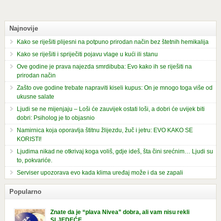
Najnovije
Kako se riješiti plijesni na potpuno prirodan način bez štetnih hemikalija
Kako se riješiti i spriječiti pojavu vlage u kući ili stanu
Ove godine je prava najezda smrdibuba: Evo kako ih se riješiti na
prirodan način
Zašto ove godine trebate napraviti kiseli kupus: On je mnogo toga više od
ukusne salate
Ljudi se ne mijenjaju – Loši će zauvijek ostati loši, a dobri će uvijek biti
dobri: Psiholog je to objasnio
Namirnica koja oporavlja štitnu žlijezdu, žuč i jetru: EVO KAKO SE
KORISTI!
Ljudima nikad ne otkrivaj koga voliš, gdje ideš, šta čini srećnim… Ljudi su
to, pokvariće.
Serviser upozorava evo kada klima uređaj može i da se zapali
Popularno
Znate da je “plava Nivea” dobra, ali vam nisu rekli
SLJEDEĆE