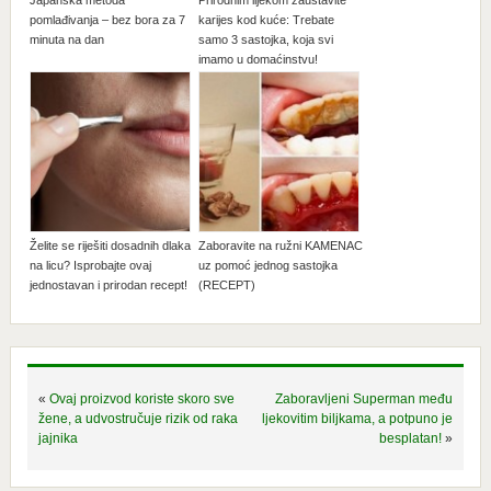
pomlađivanja – bez bora za 7
karijes kod kuće: Trebate
minuta na dan
samo 3 sastojka, koja svi
imamo u domaćinstvu!
Želite se riješiti dosadnih dlaka
Zaboravite na ružni KAMENAC
na licu? Isprobajte ovaj
uz pomoć jednog sastojka
jednostavan i prirodan recept!
(RECEPT)
«
Ovaj proizvod koriste skoro sve
Zaboravljeni Superman među
žene, a udvostručuje rizik od raka
ljekovitim biljkama, a potpuno je
jajnika
besplatan!
»