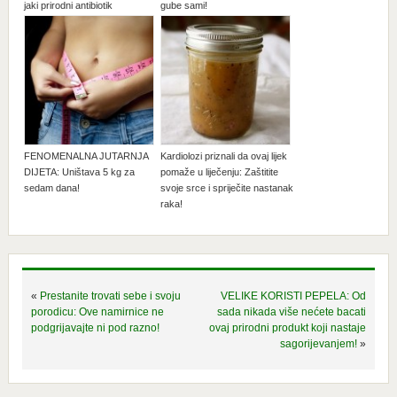
jaki prirodni antibiotik
gube sami!
FENOMENALNA JUTARNJA
Kardiolozi priznali da ovaj lijek
DIJETA: Uništava 5 kg za
pomaže u liječenju: Zaštitite
sedam dana!
svoje srce i spriječite nastanak
raka!
«
Prestanite trovati sebe i svoju
VELIKE KORISTI PEPELA: Od
porodicu: Ove namirnice ne
sada nikada više nećete bacati
podgrijavajte ni pod razno!
ovaj prirodni produkt koji nastaje
sagorijevanjem!
»