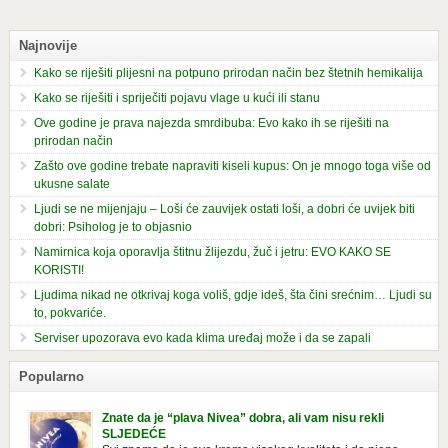
Najnovije
Kako se riješiti plijesni na potpuno prirodan način bez štetnih hemikalija
Kako se riješiti i spriječiti pojavu vlage u kući ili stanu
Ove godine je prava najezda smrdibuba: Evo kako ih se riješiti na
prirodan način
Zašto ove godine trebate napraviti kiseli kupus: On je mnogo toga više od
ukusne salate
Ljudi se ne mijenjaju – Loši će zauvijek ostati loši, a dobri će uvijek biti
dobri: Psiholog je to objasnio
Namirnica koja oporavlja štitnu žlijezdu, žuč i jetru: EVO KAKO SE
KORISTI!
Ljudima nikad ne otkrivaj koga voliš, gdje ideš, šta čini srećnim… Ljudi su
to, pokvariće.
Serviser upozorava evo kada klima uređaj može i da se zapali
Popularno
Znate da je “plava Nivea” dobra, ali vam nisu rekli
SLJEDEĆE