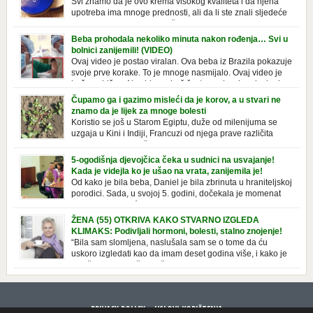
Svi znamo da je ovo krema visokog kvaliteta i da njena
upotreba ima mnoge prednosti, ali da li ste znali sljedeće
o njoj. Nivea krema u klasičnoj, plavoj kutiji,
prepoznatljivog mirisa i jednostavne formule, jeste nezamenljiv inventar
Beba prohodala nekoliko minuta nakon rođenja… Svi u
u kupatilima i muškaraca i žena. Mnogi ljudi se ne odvajaju od nje, pa je
bolnici zanijemili! (VIDEO)
čak nose sa […]
Ovaj video je postao viralan. Ova beba iz Brazila pokazuje
svoje prve korake. To je mnoge nasmijalo. Ovaj video je
baš neobičan. Ne viđamo baš često ovakve korake kod
novorođenih beba. Video je snimila babica, pregledalo ga je preko 80
Čupamo ga i gazimo misleći da je korov, a u stvari ne
miliona ljudi. Ove babice su ostale u čudu nakon što su vidjeli kako
znamo da je lijek za mnoge bolesti
beba želi […]
Koristio se još u Starom Egiptu, duže od milenijuma se
uzgaja u Kini i Indiji, Francuzi od njega prave različita
tradicionalna jela i čorbe… Jedino mi gazimo po njemu,
čupamo ga i bacamo kao korov! Tušt je jednogodišnji, ali vrlo uporan
5-ogodišnja djevojčica čeka u sudnici na usvajanje!
“korov” koji, ka­da nam se jednom nastani u bašti ili dvorištu, teško ga se
Kada je videjla ko je ušao na vrata, zanijemila je!
[…]
Od kako je bila beba, Daniel je bila zbrinuta u hraniteljskoj
porodici. Sada, u svojoj 5. godini, dočekala je momenat
usvajanja, kada će dobiti novu, stalnu porodicu. Ovaj dan
je bio veoma poseban za djevojčicu i njenu novu porodicu, ali je uskoro
ŽENA (55) OTKRIVA KAKO STVARNO IZGLEDA
postao još čarobniji, zahvaljujući socijalnom radniku koji poznaje
KLIMAKS: Podivljali hormoni, bolesti, stalno znojenje!
Daniel. Njenoj novoj porodici je […]
“Bila sam slomljena, naslušala sam se o tome da ću
uskoro izgledati kao da imam deset godina više, i kako je
to težak period u životu žene, podloga za mnoge bolesti,
gotovo da nema lijeka”, priča Violeta. “Kada sam napunila 48 godina,
osjetila sam da mi je menopauze ne samo bliža, nego da već “kuca […]
PRIVACY POLICY
USLOVI KORIŠTENJA