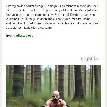
Ova mješavina sadrži omega-6, omega-9 i palmitinske masne kiseline i
više od polovine masti su začinjene omega-3 kiselinom. Ova mješavina
čisti vašu jetru, koja je jedna od najvažnijih “prešiščivača” organizma.
Vitamina C iz limuna je savršen antioksidant, jača imunitet i krvne
sudove. Bijeli luk čisti krvne sudove, a med ih hrani – mikro elementi koji
obnoviti i pomladiti cijeli organizam.
Izvor:
radiosarajevo