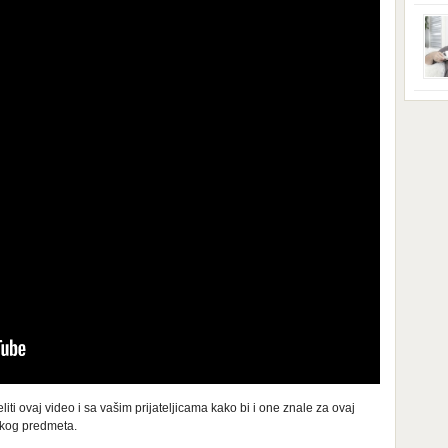
ga s
zbri
godi
dobi
veom
poro
zahv
se o
Dani
dese
živo
nema
48 g
samo
ti ovaj video i sa vašim prijateljicama kako bi i one znale za ovaj
jskog predmeta.