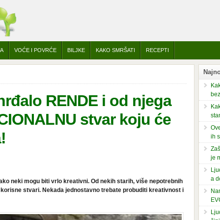
TA
VOĆE I POVRĆE
BILJKE
KAKO SMRŠATI
RECEPTI
Najno
Kak
bez
ahrđalo RENDE i od njega
Kak
CIONALNU stvar koju će
sta
Ove
!
ih 
Zaš
je 
Lju
a d
o neki mogu biti vrlo kreativni. Od nekih starih, više nepotrebnih
 korisne stvari. Nekada jednostavno trebate probuditi kreativnost i
Nam
EV
Lju