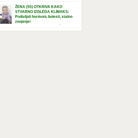
e […]
nuta u hraniteljskoj porodici. Sada, u svojoj 5.
ŽENA (55) OTKRIVA KAKO
ni, dočekala je momenat usvajanja, kada će
STVARNO IZGLEDA KLIMAKS:
ti novu, stalnu porodicu. Ovaj dan je bio
Podivljali hormoni, bolesti, stalno
a poseban za djevojčicu i njenu novu
znojenje!
dicu, ali je uskoro postao još čarobniji,
“Bila sam slomljena, naslušala sam
aljujući socijalnom radniku koji poznaje
 tome da ću uskoro izgledati kao da imam
el. Njenoj novoj porodici je […]
t godina više, i kako je to težak period u
tu žene, podloga za mnoge bolesti, gotovo da
 lijeka”, priča Violeta. “Kada sam napunila
odina, osjetila sam da mi je menopauze ne
 bliža, nego da već “kuca […]