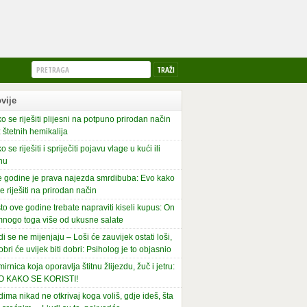
vije
o se riješiti plijesni na potpuno prirodan način
 štetnih hemikalija
o se riješiti i spriječiti pojavu vlage u kući ili
nu
 godine je prava najezda smrdibuba: Evo kako
se riješiti na prirodan način
to ove godine trebate napraviti kiseli kupus: On
mnogo toga više od ukusne salate
di se ne mijenjaju – Loši će zauvijek ostati loši,
obri će uvijek biti dobri: Psiholog je to objasnio
irnica koja oporavlja štitnu žlijezdu, žuč i jetru:
O KAKO SE KORISTI!
dima nikad ne otkrivaj koga voliš, gdje ideš, šta