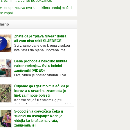
i srećnim… Ljudi su to, pokvariće.
viser upozorava evo kada klima uređaj može i
se zapali
larno
Znate da je “plava Nivea” dobra,
ali vam nisu rekli SLJEDEĆE
Svi znamo da je ovo krema visokog
kvaliteta i da njena upotreba ima
mnoge prednosti, ali da li ste znali
deće o njoj. Nivea krema u klasičnoj, plavoj
Beba prohodala nekoliko minuta
ji, prepoznatljivog mirisa i jednostavne
nakon rođenja… Svi u bolnici
ule, jeste nezamenljiv inventar u kupatilima i
zanijemili! (VIDEO)
araca i žena. Mnogi ljudi se ne odvajaju od
Ovaj video je postao viralan. Ova
 pa je čak nose sa […]
beba iz Brazila pokazuje svoje prve
ke. To je mnoge nasmijalo. Ovaj video je baš
Čupamo ga i gazimo misleći da je
ičan. Ne viđamo baš često ovakve korake
korov, a u stvari ne znamo da je
novorođenih beba. Video je snimila babica,
lijek za mnoge bolesti
ledalo ga je preko 80 miliona ljudi. Ove
Koristio se još u Starom Egiptu,
ce su ostale u čudu nakon što su vidjeli kako
duže od milenijuma se uzgaja u Kini
 želi […]
iji, Francuzi od njega prave različita
5-ogodišnja djevojčica čeka u
icionalna jela i čorbe… Jedino mi gazimo po
sudnici na usvajanje! Kada je
u, čupamo ga i bacamo kao korov! Tušt je
videjla ko je ušao na vrata,
ogodišnji, ali vrlo uporan “korov” koji, ka­da
zanijemila je!
se jednom nastani u bašti ili dvorištu, teško
Od kako je bila beba, Daniel je bila