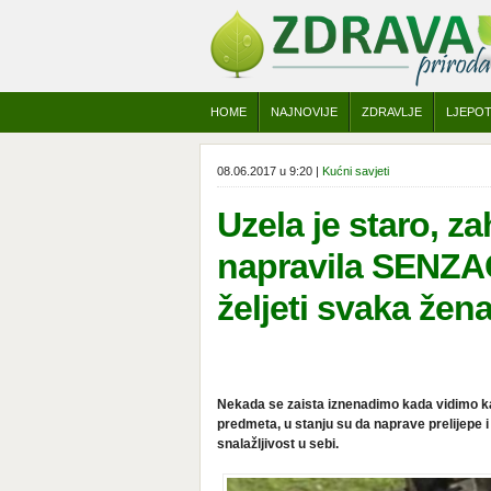
HOME
NAJNOVIJE
ZDRAVLJE
LJEPO
08.06.2017 u 9:20 |
Kućni savjeti
Uzela je staro, z
napravila SENZA
željeti svaka žena
Nekada se zaista iznenadimo kada vidimo kak
predmeta, u stanju su da naprave prelijepe i
snalažljivost u sebi.