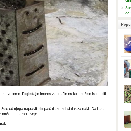
čin
Ser
da 
Popu
slje
kuti
form
mušk
nje,
kora
neob
ea ove teme. Pogledajte impresivan način na koji možete iskoristiti
kod 
preg
babi
beba
te od njega napraviti simpatčni ukrasni stalak za nakit. Da i to u
i Ind
te maštu da odradi svoje.
trad
njem
upak:
jedn
nam 