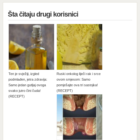
Šta čitaju drugi korisnici
Ten je svježiji, izgled
Ruski onkolog liječi rak i srce
podmlađen, jetra zdravija:
ovom smjesom: Samo
Samo jedan gutljaj ovoga
pomješajte ova tri sastojka!
svako jutro čini čuda!
(RECEPT)
(RECEPT)