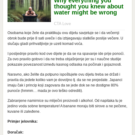
Osobama koje žele da praktikuju ovu dijetu savjetuje se i da večernji
obrok bude prije 8 sati uveče i da izbjegavaju slatkiše poslije večere. U
slučaju gladi prihvatljivije je uzeti komad voća.
I posljednje pravilo kod ove dijete je da se na spavanje ide prije ponoći.
Za ovo pravilo gotovo i da ne treba objašnjenje jer su i naučne studije
pokazale povezanost između kasnog odlaska na počinak i gojaznosti.
Naravno, ako želite da potpuno ispoštujete ovu dijetu treba se držati i
pravila da jedete koliko vam je dovoljno tj. da se ne prejedate. Japanci
imaju čak i princip koji zagovara da se jede dok se ne dostigne 80%
punoće (hmmm… mada je ovo teško odrediti).
Zabranjene namirnice su mliječni proizvodi i alkohol. Od napitaka tu je
jedino voda sobne temperature! A banane moraju biti sirove a ne pečene,
kuvane ili zaleđene.
Primjer jelovnika:
Doručak: