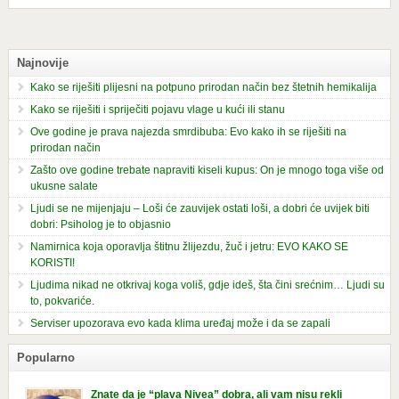
Najnovije
Kako se riješiti plijesni na potpuno prirodan način bez štetnih hemikalija
Kako se riješiti i spriječiti pojavu vlage u kući ili stanu
Ove godine je prava najezda smrdibuba: Evo kako ih se riješiti na
prirodan način
Zašto ove godine trebate napraviti kiseli kupus: On je mnogo toga više od
ukusne salate
Ljudi se ne mijenjaju – Loši će zauvijek ostati loši, a dobri će uvijek biti
dobri: Psiholog je to objasnio
Namirnica koja oporavlja štitnu žlijezdu, žuč i jetru: EVO KAKO SE
KORISTI!
Ljudima nikad ne otkrivaj koga voliš, gdje ideš, šta čini srećnim… Ljudi su
to, pokvariće.
Serviser upozorava evo kada klima uređaj može i da se zapali
Popularno
Znate da je “plava Nivea” dobra, ali vam nisu rekli