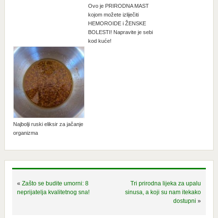
Ovo je PRIRODNA MAST
kojom možete izliječiti
HEMOROIDE i ŽENSKE
BOLESTI! Napravite je sebi
kod kuće!
Najbolji ruski eliksir za jačanje
organizma
«
Zašto se budite umorni: 8
Tri prirodna lijeka za upalu
neprijatelja kvalitetnog sna!
sinusa, a koji su nam itekako
dostupni
»