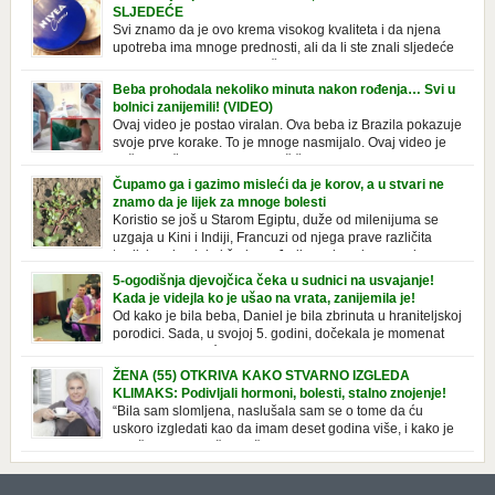
SLJEDEĆE
Svi znamo da je ovo krema visokog kvaliteta i da njena
upotreba ima mnoge prednosti, ali da li ste znali sljedeće
o njoj. Nivea krema u klasičnoj, plavoj kutiji,
prepoznatljivog mirisa i jednostavne formule, jeste nezamenljiv inventar
Beba prohodala nekoliko minuta nakon rođenja… Svi u
u kupatilima i muškaraca i žena. Mnogi ljudi se ne odvajaju od nje, pa je
bolnici zanijemili! (VIDEO)
čak nose sa […]
Ovaj video je postao viralan. Ova beba iz Brazila pokazuje
svoje prve korake. To je mnoge nasmijalo. Ovaj video je
baš neobičan. Ne viđamo baš često ovakve korake kod
novorođenih beba. Video je snimila babica, pregledalo ga je preko 80
Čupamo ga i gazimo misleći da je korov, a u stvari ne
miliona ljudi. Ove babice su ostale u čudu nakon što su vidjeli kako
znamo da je lijek za mnoge bolesti
beba želi […]
Koristio se još u Starom Egiptu, duže od milenijuma se
uzgaja u Kini i Indiji, Francuzi od njega prave različita
tradicionalna jela i čorbe… Jedino mi gazimo po njemu,
čupamo ga i bacamo kao korov! Tušt je jednogodišnji, ali vrlo uporan
5-ogodišnja djevojčica čeka u sudnici na usvajanje!
“korov” koji, ka­da nam se jednom nastani u bašti ili dvorištu, teško ga se
Kada je videjla ko je ušao na vrata, zanijemila je!
[…]
Od kako je bila beba, Daniel je bila zbrinuta u hraniteljskoj
porodici. Sada, u svojoj 5. godini, dočekala je momenat
usvajanja, kada će dobiti novu, stalnu porodicu. Ovaj dan
je bio veoma poseban za djevojčicu i njenu novu porodicu, ali je uskoro
ŽENA (55) OTKRIVA KAKO STVARNO IZGLEDA
postao još čarobniji, zahvaljujući socijalnom radniku koji poznaje
KLIMAKS: Podivljali hormoni, bolesti, stalno znojenje!
Daniel. Njenoj novoj porodici je […]
“Bila sam slomljena, naslušala sam se o tome da ću
uskoro izgledati kao da imam deset godina više, i kako je
to težak period u životu žene, podloga za mnoge bolesti,
gotovo da nema lijeka”, priča Violeta. “Kada sam napunila 48 godina,
osjetila sam da mi je menopauze ne samo bliža, nego da već “kuca […]