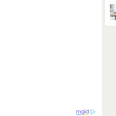
ga s
zbri
godi
dobi
veom
poro
zahv
se o
Dani
dese
živo
nema
48 g
samo