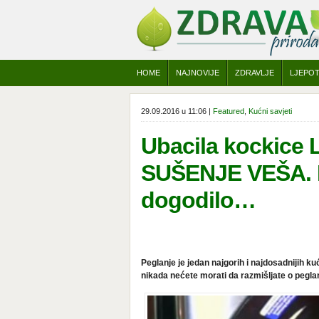
HOME
NAJNOVIJE
ZDRAVLJE
LJEPO
29.09.2016 u 11:06 |
Featured
,
Kućni savjeti
Ubacila kockice 
SUŠENJE VEŠA. P
dogodilo…
Peglanje je jedan najgorih i najdosadnijih k
nikada nećete morati da razmišljate o peglan