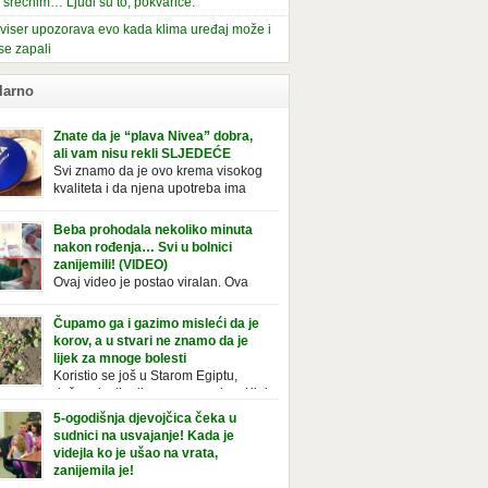
i srećnim… Ljudi su to, pokvariće.
viser upozorava evo kada klima uređaj može i
se zapali
larno
Znate da je “plava Nivea” dobra,
ali vam nisu rekli SLJEDEĆE
Svi znamo da je ovo krema visokog
kvaliteta i da njena upotreba ima
mnoge prednosti, ali da li ste znali
deće o njoj. Nivea krema u klasičnoj, plavoj
Beba prohodala nekoliko minuta
ji, prepoznatljivog mirisa i jednostavne
nakon rođenja… Svi u bolnici
ule, jeste nezamenljiv inventar u kupatilima i
zanijemili! (VIDEO)
araca i žena. Mnogi ljudi se ne odvajaju od
Ovaj video je postao viralan. Ova
 pa je čak nose sa […]
beba iz Brazila pokazuje svoje prve
ke. To je mnoge nasmijalo. Ovaj video je baš
Čupamo ga i gazimo misleći da je
ičan. Ne viđamo baš često ovakve korake
korov, a u stvari ne znamo da je
novorođenih beba. Video je snimila babica,
lijek za mnoge bolesti
ledalo ga je preko 80 miliona ljudi. Ove
Koristio se još u Starom Egiptu,
ce su ostale u čudu nakon što su vidjeli kako
duže od milenijuma se uzgaja u Kini
 želi […]
iji, Francuzi od njega prave različita
5-ogodišnja djevojčica čeka u
icionalna jela i čorbe… Jedino mi gazimo po
sudnici na usvajanje! Kada je
u, čupamo ga i bacamo kao korov! Tušt je
videjla ko je ušao na vrata,
ogodišnji, ali vrlo uporan “korov” koji, ka­da
zanijemila je!
se jednom nastani u bašti ili dvorištu, teško
Od kako je bila beba, Daniel je bila