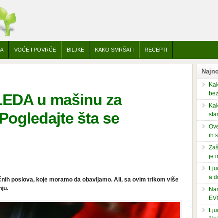
TA
VOĆE I POVRĆE
BILJKE
KAKO SMRŠATI
RECEPTI
Najno
Kak
bez
LEDA u mašinu za
Kak
ogledajte šta se
sta
Ove
ih 
Zaš
je 
Lju
a d
ućnih poslova, koje moramo da obavljamo. Ali, sa ovim trikom više
ju.
Nam
EV
Lju