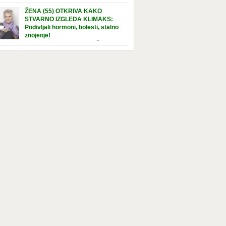
e […]
nuta u hraniteljskoj porodici. Sada, u svojoj 5.
ŽENA (55) OTKRIVA KAKO
ni, dočekala je momenat usvajanja, kada će
STVARNO IZGLEDA KLIMAKS:
ti novu, stalnu porodicu. Ovaj dan je bio
Podivljali hormoni, bolesti, stalno
a poseban za djevojčicu i njenu novu
znojenje!
dicu, ali je uskoro postao još čarobniji,
“Bila sam slomljena, naslušala sam
aljujući socijalnom radniku koji poznaje
 tome da ću uskoro izgledati kao da imam
el. Njenoj novoj porodici je […]
t godina više, i kako je to težak period u
tu žene, podloga za mnoge bolesti, gotovo da
 lijeka”, priča Violeta. “Kada sam napunila
odina, osjetila sam da mi je menopauze ne
 bliža, nego da već “kuca […]