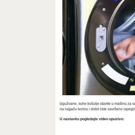
Izgužvane, suhe košulje stavite u mašinu za 
na najjaču brzinu i dobit ćete savršeno ispegl
U nastavku pogledajte video upustvo: