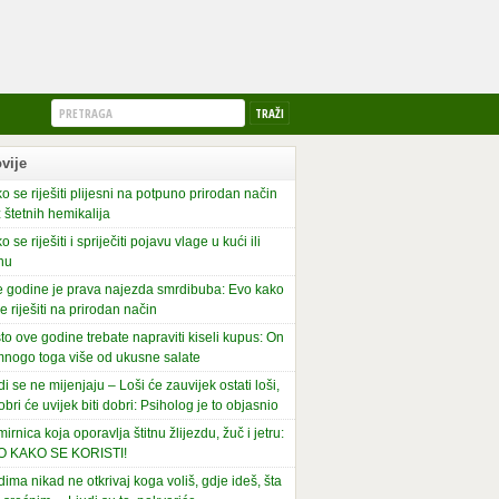
vije
o se riješiti plijesni na potpuno prirodan način
 štetnih hemikalija
o se riješiti i spriječiti pojavu vlage u kući ili
nu
 godine je prava najezda smrdibuba: Evo kako
se riješiti na prirodan način
to ove godine trebate napraviti kiseli kupus: On
mnogo toga više od ukusne salate
di se ne mijenjaju – Loši će zauvijek ostati loši,
obri će uvijek biti dobri: Psiholog je to objasnio
irnica koja oporavlja štitnu žlijezdu, žuč i jetru:
O KAKO SE KORISTI!
dima nikad ne otkrivaj koga voliš, gdje ideš, šta