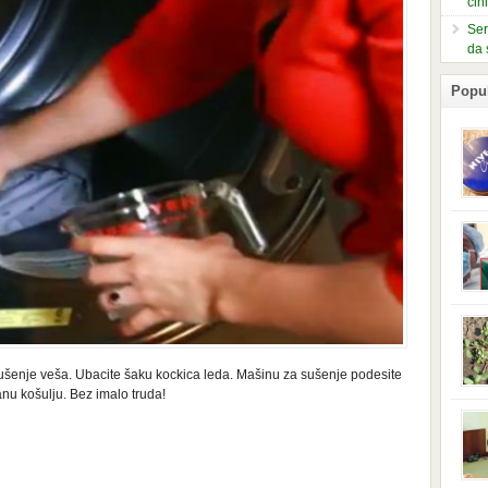
čin
Ser
da 
Popu
slje
kuti
form
mušk
nje,
kora
neob
kod 
preg
sušenje veša. Ubacite šaku kockica leda. Mašinu za sušenje podesite
babi
anu košulju. Bez imalo truda!
beba
i Ind
trad
njem
jedn
nam 